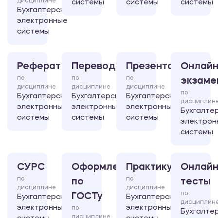
дисциплине
системы
системы
системы
Бухгалтерские
электронные
системы
Реферат
Перевод
Презентация
Онлайн
по
по
по
экзаме
дисциплине
дисциплине
дисциплине
по
Бухгалтерские
Бухгалтерские
Бухгалтерские
дисциплин
электронные
электронные
электронные
Бухгалте
системы
системы
системы
электрон
системы
СУРС
Оформление
Практикум
Онлайн
по
по
по
тесты
дисциплине
дисциплине
по
ГОСТу
Бухгалтерские
Бухгалтерские
дисциплин
электронные
электронные
по
Бухгалте
дисциплине