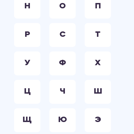
Н
О
П
Р
С
Т
У
Ф
Х
Ц
Ч
Ш
Щ
Ю
Э