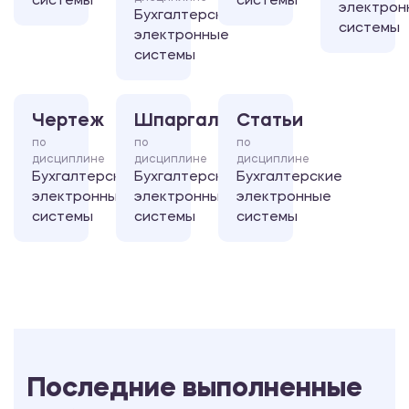
системы
системы
электрон
Бухгалтерские
системы
электронные
системы
Чертеж
Шпаргалка
Статьи
по
по
по
дисциплине
дисциплине
дисциплине
Бухгалтерские
Бухгалтерские
Бухгалтерские
электронные
электронные
электронные
системы
системы
системы
Последние выполненные