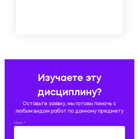
МЕНЕДЖМЕНТ
МЕТАЛЛУРГИЯ. СВАРКА.
МЕТРОЛОГИЯ И СТАНДАРТИЗАЦИЯ
МЕХАНИКА МАТЕРИАЛОВ
НЕМЕЦКИЙ ЯЗЫК
ОХРАНА ТРУДА И БЕЗОПАСНОСТЬ ЖИЗНЕДЕЯТЕЛЬНОСТИ
ПЕДАГОГИКА
ПОЛЬСКИЙ ЯЗЫК
ПОЧТОВАЯ СВЯЗЬ
ПРАВОВЕДЕНИЕ
ПРЕДУПРЕЖДЕНИЕ И ЛИКВИДАЦИЯ ЧРЕЗВЫЧАЙНЫХ СИТУАЦИЙ
Изучаете эту
ПРОИЗВОДСТВО ПРОДУКЦИИ И ОРГАНИЗАЦИЯ ОБЩЕСТВЕННОГО
ПИТАНИЯ
дисциплину?
ПРОМЫШЛЕННОЕ И ГРАЖДАНСКОЕ СТРОИТЕЛЬСТВО
Оставьте заявку, мы готовы помочь с
ПСИХОЛОГИЯ
РЕВИЗИЯ И АУДИТ
РЕЖУЩИЙ ИНСТРУМЕНТ
любым видом работ по данному предмету
РУССКАЯ ЛИТЕРАТУРА
РУССКИЙ ЯЗЫК
Имя *
СЕЛЬСКОЕ ХОЗЯЙСТВО
СЕЛЬСКОХОЗЯЙСТВЕННАЯ ТЕХНИКА