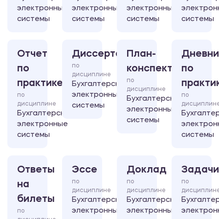
электронные
электронные
электронные
электрон
системы
системы
системы
системы
Отчет
Диссертация
План-
Дневни
по
по
конспект
по
дисциплине
по
практике
практи
Бухгалтерские
дисциплине
электронные
по
по
Бухгалтерские
дисциплине
дисциплин
системы
электронные
Бухгалтерские
Бухгалте
системы
электронные
электрон
системы
системы
Ответы
Эссе
Доклад
Задачи
по
по
по
на
дисциплине
дисциплине
дисциплин
билеты
Бухгалтерские
Бухгалтерские
Бухгалте
электронные
электронные
электрон
по