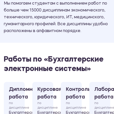
Мы помогаем студентам с выполнением работ по
больше чем 15000 дисциплинам экономического,
технического, юридического, ИТ, медицинского,
гуманитарного профилей. Все дисциплины удобно
расположены в алфавитном порядке.
Работы по «Бухгалтерские
электронные системы»
Дипломная
Курсовая
Контрольная
Лабора
работа
работа
работа
работа
по
по
по
по
дисциплине
дисциплине
дисциплине
дисциплин
Бухгалтерские
Бухгалтерские
Бухгалтерские
Бухгалте