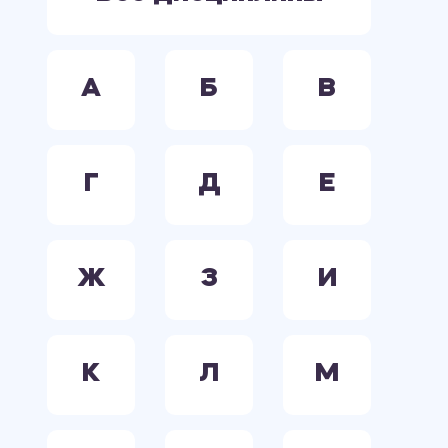
А
Б
В
Г
Д
Е
Ж
З
И
К
Л
М