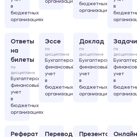
организациях
бюджетных
в
в
организациях
бюджетных
бюджетн
организациях
организа
Ответы
Эссе
Доклад
Задачи
по
по
по
на
дисциплине
дисциплине
дисциплин
билеты
Бухгалтерский
Бухгалтерский
Бухгалте
финансовый
финансовый
финансо
по
дисциплине
учет
учет
учет
Бухгалтерский
в
в
в
финансовый
бюджетных
бюджетных
бюджетн
учет
организациях
организациях
организа
в
бюджетных
организациях
Реферат
Перевод
Презентация
Онлайн