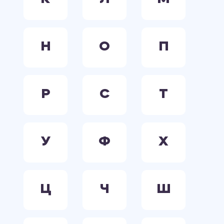
Н
О
П
Р
С
Т
У
Ф
Х
Ц
Ч
Ш