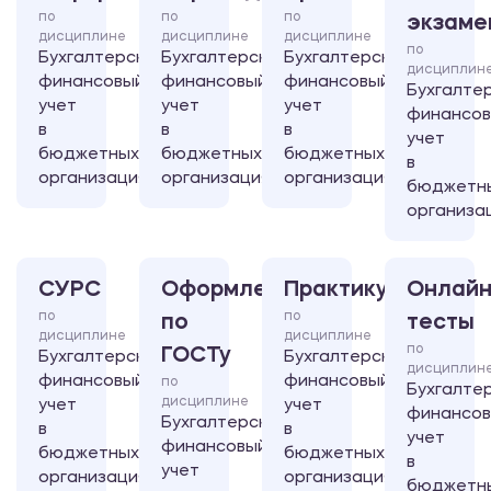
по
по
по
экзаме
дисциплине
дисциплине
дисциплине
по
Бухгалтерский
Бухгалтерский
Бухгалтерский
дисциплин
финансовый
финансовый
финансовый
Бухгалте
учет
учет
учет
финансо
в
в
в
учет
бюджетных
бюджетных
бюджетных
в
организациях
организациях
организациях
бюджетн
организа
СУРС
Оформление
Практикум
Онлайн
по
по
по
тесты
дисциплине
дисциплине
по
ГОСТу
Бухгалтерский
Бухгалтерский
дисциплин
финансовый
финансовый
по
Бухгалте
дисциплине
учет
учет
финансо
Бухгалтерский
в
в
учет
финансовый
бюджетных
бюджетных
в
учет
организациях
организациях
бюджетн