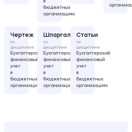
в
организа
бюджетных
организациях
Чертеж
Шпаргалка
Статьи
по
по
по
дисциплине
дисциплине
дисциплине
Бухгалтерский
Бухгалтерский
Бухгалтерский
финансовый
финансовый
финансовый
учет
учет
учет
в
в
в
бюджетных
бюджетных
бюджетных
организациях
организациях
организациях