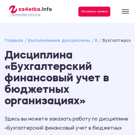
Данные, необходимые для качественного выполнения заказа
Оставить заявку
- МЫ ПОМОГАЕМ УЧИТЬСЯ ❤️
Главная
Выполняемые дисциплины
Б
Бухгалтерски
Дисциплина
«Бухгалтерский
финансовый учет в
бюджетных
организациях»
Здесь вы можете заказать работу по дисциплине
«Бухгалтерский финансовый учет в бюджетных