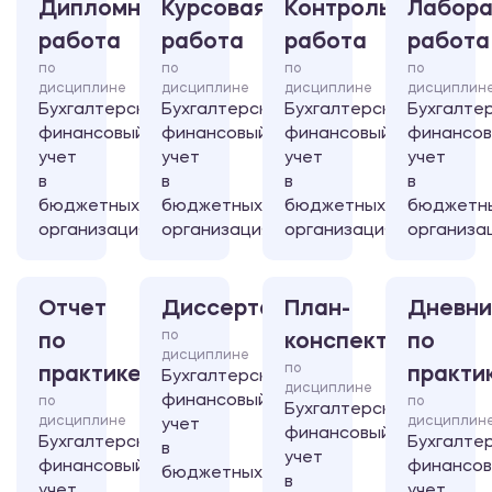
Дипломная
Курсовая
Контрольная
Лабора
работа
работа
работа
работа
по
по
по
по
дисциплине
дисциплине
дисциплине
дисциплин
Бухгалтерский
Бухгалтерский
Бухгалтерский
Бухгалте
финансовый
финансовый
финансовый
финансо
учет
учет
учет
учет
в
в
в
в
бюджетных
бюджетных
бюджетных
бюджетн
организациях
организациях
организациях
организа
Отчет
Диссертация
План-
Дневни
по
по
конспект
по
дисциплине
по
практике
практи
Бухгалтерский
дисциплине
финансовый
по
по
Бухгалтерский
дисциплине
дисциплин
учет
финансовый
Бухгалтерский
Бухгалте
в
учет
финансовый
финансо
бюджетных
в
учет
учет