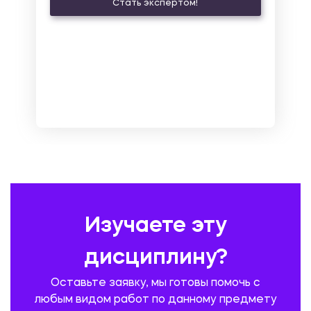
Стать экспертом!
ЛАТИНСКИЙ ЯЗЫК
ЛЕСНОЕ ХОЗЯЙСТВО
ЛОГИСТИКА
МАРКЕТИНГ И РЕКЛАМА
МАТЕМАТИКА
МЕДИЦИНА
МЕНЕДЖМЕНТ
МЕТАЛЛУРГИЯ. СВАРКА.
МЕТРОЛОГИЯ И СТАНДАРТИЗАЦИЯ
МЕХАНИКА МАТЕРИАЛОВ
НЕМЕЦКИЙ ЯЗЫК
ОХРАНА ТРУДА И БЕЗОПАСНОСТЬ ЖИЗНЕДЕЯТЕЛЬНОСТИ
ПЕДАГОГИКА
ПОЛЬСКИЙ ЯЗЫК
ПОЧТОВАЯ СВЯЗЬ
ПРАВОВЕДЕНИЕ
ПРЕДУПРЕЖДЕНИЕ И ЛИКВИДАЦИЯ ЧРЕЗВЫЧАЙНЫХ СИТУАЦИЙ
Изучаете эту
ПРОИЗВОДСТВО ПРОДУКЦИИ И ОРГАНИЗАЦИЯ ОБЩЕСТВЕННОГО
ПИТАНИЯ
дисциплину?
ПРОМЫШЛЕННОЕ И ГРАЖДАНСКОЕ СТРОИТЕЛЬСТВО
Оставьте заявку, мы готовы помочь с
ПСИХОЛОГИЯ
РЕВИЗИЯ И АУДИТ
РЕЖУЩИЙ ИНСТРУМЕНТ
любым видом работ по данному предмету