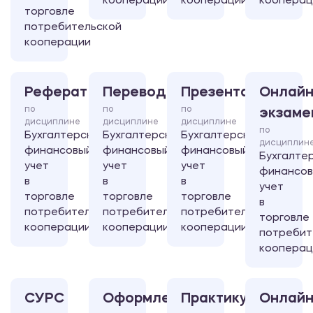
кооперации
кооперации
кооперац
торговле
потребительской
кооперации
Реферат
Перевод
Презентация
Онлайн
по
по
по
экзаме
дисциплине
дисциплине
дисциплине
по
Бухгалтерский
Бухгалтерский
Бухгалтерский
дисциплин
финансовый
финансовый
финансовый
Бухгалте
учет
учет
учет
финансо
в
в
в
учет
торговле
торговле
торговле
в
потребительской
потребительской
потребительской
торговле
кооперации
кооперации
кооперации
потребит
кооперац
СУРС
Оформление
Практикум
Онлайн