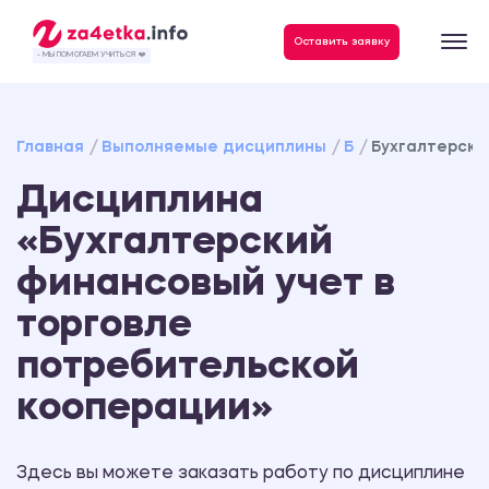
Данные, необходимые для качественного выполнения заказа
Оставить заявку
- МЫ ПОМОГАЕМ УЧИТЬСЯ ❤️
Главная
Выполняемые дисциплины
Б
Бухгалтерски
Дисциплина
«Бухгалтерский
финансовый учет в
торговле
потребительской
кооперации»
Здесь вы можете заказать работу по дисциплине