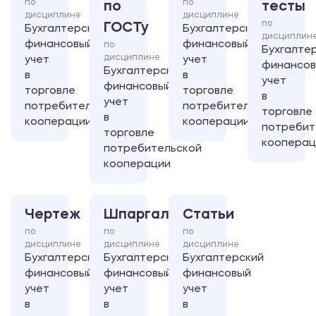
по
по
по
тесты
дисциплине
дисциплине
по
ГОСТу
Бухгалтерский
Бухгалтерский
дисциплин
финансовый
финансовый
по
Бухгалте
дисциплине
учет
учет
финансо
Бухгалтерский
в
в
учет
финансовый
торговле
торговле
в
учет
потребительской
потребительской
торговле
в
кооперации
кооперации
потребит
торговле
кооперац
потребительской
кооперации
Чертеж
Шпаргалка
Статьи
по
по
по
дисциплине
дисциплине
дисциплине
Бухгалтерский
Бухгалтерский
Бухгалтерский
финансовый
финансовый
финансовый
учет
учет
учет
в
в
в