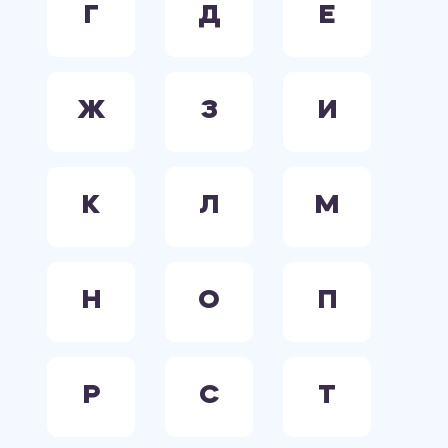
Г
Д
Е
Ж
З
И
К
Л
М
Н
О
П
Р
С
Т