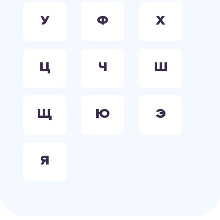
У
Ф
Х
Ц
Ч
Ш
Щ
Ю
Э
Я