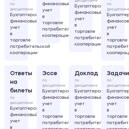
дисциплине
финансовый
по
по
Бухгалтерский
дисциплине
дисциплин
учет
финансовый
Бухгалтерский
Бухгалте
в
учет
финансовый
финансо
торговле
в
учет
учет
потребительской
торговле
в
в
кооперации
потребительской
торговле
торговле
кооперации
потребительской
потребит
кооперации
кооперац
Ответы
Эссе
Доклад
Задачи
по
по
по
на
дисциплине
дисциплине
дисциплин
билеты
Бухгалтерский
Бухгалтерский
Бухгалте
финансовый
финансовый
финансо
по
дисциплине
учет
учет
учет
Бухгалтерский
в
в
в
финансовый
торговле
торговле
торговле
учет
потребительской
потребительской
потребит
в