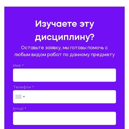
ПРАВОВЕДЕНИЕ
ПРЕДУПРЕЖДЕНИЕ И ЛИКВИДАЦИЯ ЧРЕЗВЫЧАЙНЫХ СИТУАЦИЙ
Изучаете эту
ПРОИЗВОДСТВО ПРОДУКЦИИ И ОРГАНИЗАЦИЯ ОБЩЕСТВЕННОГО
ПИТАНИЯ
дисциплину?
ПРОМЫШЛЕННОЕ И ГРАЖДАНСКОЕ СТРОИТЕЛЬСТВО
Оставьте заявку, мы готовы помочь с
ПСИХОЛОГИЯ
РЕВИЗИЯ И АУДИТ
РЕЖУЩИЙ ИНСТРУМЕНТ
любым видом работ по данному предмету
РУССКАЯ ЛИТЕРАТУРА
РУССКИЙ ЯЗЫК
Имя *
СЕЛЬСКОЕ ХОЗЯЙСТВО
СЕЛЬСКОХОЗЯЙСТВЕННАЯ ТЕХНИКА
СОЦИАЛЬНО-ГУМАНИТАРНЫЕ НАУКИ
СТАРОСЛАВЯНСКИЙ ЯЗЫК
Телефон *
СТРОИТЕЛЬСТВО АВТОМОБИЛЬНЫХ ДОРОГ
СТРОИТЕЛЬСТВО ЖЕЛЕЗНЫХ ДОРОГ
ТАМОЖЕННОЕ ДЕЛО
Email *
ТЕПЛОЭНЕРГЕТИКА
ТЕХНОЛОГИЯ ДЕРЕВООБРАБАТЫВАЮЩИХ ПРОИЗВОДСТВ