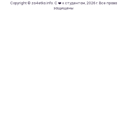
Copyright © za4etka.info. С ❤️ к студентам, 2026 г. Все права
защищены