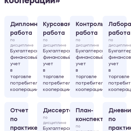
кооперации»
Дипломная
Курсовая
Контрольная
Лабора
работа
работа
работа
работа
по
по
по
по
дисциплине
дисциплине
дисциплине
дисциплин
Бухгалтерский
Бухгалтерский
Бухгалтерский
Бухгалте
финансовый
финансовый
финансовый
финансо
учет
учет
учет
учет
в
в
в
в
торговле
торговле
торговле
торговле
потребительской
потребительской
потребительской
потребит
кооперации
кооперации
кооперации
кооперац
Отчет
Диссертация
План-
Дневни
по
по
конспект
по
дисциплине
по
практике
практи
Бухгалтерский