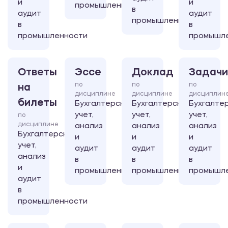
и
и
промышленности
в
аудит
аудит
промышленности
в
в
промышленности
промышл
Ответы
Эссе
Доклад
Задачи
по
по
по
на
дисциплине
дисциплине
дисциплин
билеты
Бухгалтерский
Бухгалтерский
Бухгалте
учет,
учет,
учет,
по
дисциплине
анализ
анализ
анализ
Бухгалтерский
и
и
и
учет,
аудит
аудит
аудит
анализ
в
в
в
и
промышленности
промышленности
промышл
аудит
в
промышленности