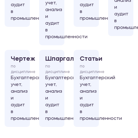
анализ
учет,
аудит
аудит
и
анализ
в
в
аудит
и
промышленности
промышленности
в
аудит
промышл
в
промышленности
Чертеж
Шпаргалка
Статьи
по
по
по
дисциплине
дисциплине
дисциплине
Бухгалтерский
Бухгалтерский
Бухгалтерский
учет,
учет,
учет,
анализ
анализ
анализ
и
и
и
аудит
аудит
аудит
в
в
в
промышленности
промышленности
промышленности