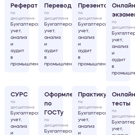
Реферат
Перевод
Презентация
Онлайн
по
по
по
экзаме
дисциплине
дисциплине
дисциплине
по
Бухгалтерский
Бухгалтерский
Бухгалтерский
дисциплин
учет,
учет,
учет,
Бухгалте
анализ
анализ
анализ
учет,
и
и
и
анализ
аудит
аудит
аудит
и
в
в
в
аудит
промышленности
промышленности
промышленности
в
промышл
СУРС
Оформление
Практикум
Онлайн
по
по
по
тесты
дисциплине
дисциплине
по
ГОСТу
Бухгалтерский
Бухгалтерский
дисциплин
учет,
учет,
по
Бухгалте
дисциплине
анализ
анализ
учет,
Бухгалтерский
и
и