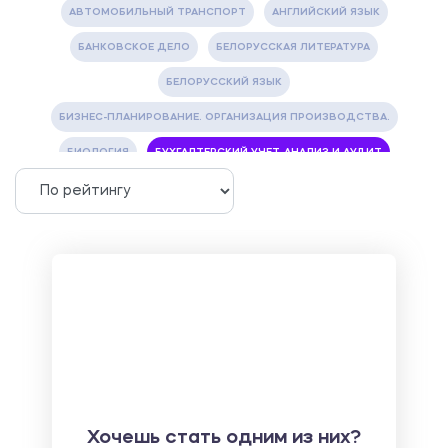
АВТОМОБИЛЬНЫЙ ТРАНСПОРТ
АНГЛИЙСКИЙ ЯЗЫК
БАНКОВСКОЕ ДЕЛО
БЕЛОРУССКАЯ ЛИТЕРАТУРА
БЕЛОРУССКИЙ ЯЗЫК
БИЗНЕС-ПЛАНИРОВАНИЕ. ОРГАНИЗАЦИЯ ПРОИЗВОДСТВА.
БИОЛОГИЯ
БУХГАЛТЕРСКИЙ УЧЕТ, АНАЛИЗ И АУДИТ
ВЕТЕРИНАРИЯ
ВОДОСНАБЖЕНИЕ И ВОДООТВЕДЕНИЕ
ГАЗОВАЯ И НЕФТЯНАЯ ПРОМЫШЛЕННОСТЬ
ГЕОГРАФИЯ
ГЕОЛОГИЯ И ГЕОДЕЗИЯ
ГИДРАВЛИКА
ГОСТИНИЧНЫЙ СЕРВИС. ТУРИЗМ.
ДОКУМЕНТОВЕДЕНИЕ
ЖЕЛЕЗНОДОРОЖНЫЙ ТРАНСПОРТ
ЖУРНАЛИСТИКА
ЗЕМЛЕУСТРОЙСТВО, КАДАСТР И МОНИТОРИНГ ЗЕМЕЛЬ
ИНФОРМАТИКА И ПРОГРАММИРОВАНИЕ
ИСПАНСКИЙ ЯЗЫК
ИСТОРИЯ
ИТАЛЬЯНСКИЙ ЯЗЫК
Хочешь стать одним из них?