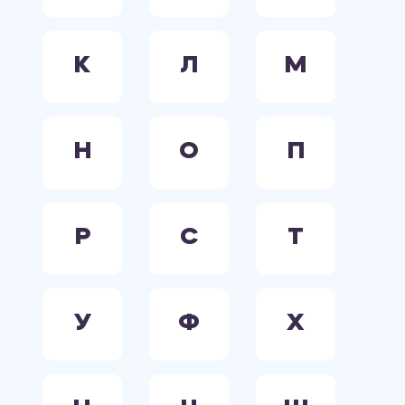
К
Л
М
Н
О
П
Р
С
Т
У
Ф
Х