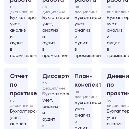
работа
работа
работа
работа
по
по
по
по
дисциплине
дисциплине
дисциплине
дисциплин
Бухгалтерский
Бухгалтерский
Бухгалтерский
Бухгалте
учет,
учет,
учет,
учет,
анализ
анализ
анализ
анализ
и
и
и
и
аудит
аудит
аудит
аудит
в
в
в
в
промышленности
промышленности
промышленности
промышл
Отчет
Диссертация
План-
Дневни
по
по
конспект
по
дисциплине
по
практике
практи
Бухгалтерский
дисциплине
учет,
по
по
Бухгалтерский
дисциплине
дисциплин
анализ
учет,
Бухгалтерский
Бухгалте
и
анализ
учет,
учет,
аудит
и
анализ
анализ
в
аудит