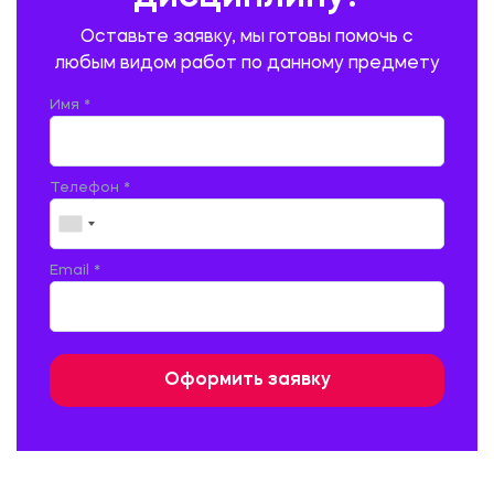
ПРОМЫШЛЕННОЕ И ГРАЖДАНСКОЕ СТРОИТЕЛЬСТВО
Оставьте заявку, мы готовы помочь с
ПСИХОЛОГИЯ
РЕВИЗИЯ И АУДИТ
РЕЖУЩИЙ ИНСТРУМЕНТ
любым видом работ по данному предмету
РУССКАЯ ЛИТЕРАТУРА
РУССКИЙ ЯЗЫК
Имя *
СЕЛЬСКОЕ ХОЗЯЙСТВО
СЕЛЬСКОХОЗЯЙСТВЕННАЯ ТЕХНИКА
СОЦИАЛЬНО-ГУМАНИТАРНЫЕ НАУКИ
СТАРОСЛАВЯНСКИЙ ЯЗЫК
Телефон *
СТРОИТЕЛЬСТВО АВТОМОБИЛЬНЫХ ДОРОГ
СТРОИТЕЛЬСТВО ЖЕЛЕЗНЫХ ДОРОГ
ТАМОЖЕННОЕ ДЕЛО
Email *
ТЕПЛОЭНЕРГЕТИКА
ТЕХНОЛОГИЯ ДЕРЕВООБРАБАТЫВАЮЩИХ ПРОИЗВОДСТВ
ТЕХНОЛОГИЯ ЛИТЕЙНОГО ПРОИЗВОДСТВА
ТЕХНОЛОГИЯ МАШИНОСТРОЕНИЯ
ТЕХНОЛОГИЯ ШВЕЙНОГО ПРОИЗВОДСТВА
ТОВАРОВЕДЕНИЕ И ТОРГОВЛЯ
ФИЗИКА