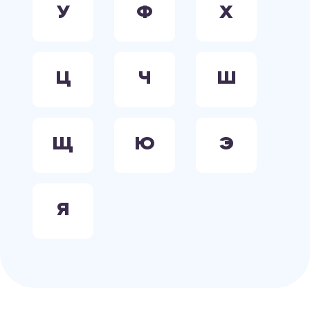
У
Ф
Х
Ц
Ч
Ш
Щ
Ю
Э
Я