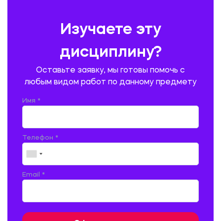
ПРЕДУПРЕЖДЕНИЕ И ЛИКВИДАЦИЯ ЧРЕЗВЫЧАЙНЫХ СИТУАЦИЙ
Изучаете эту
ПРОИЗВОДСТВО ПРОДУКЦИИ И ОРГАНИЗАЦИЯ ОБЩЕСТВЕННОГО
ПИТАНИЯ
дисциплину?
ПРОМЫШЛЕННОЕ И ГРАЖДАНСКОЕ СТРОИТЕЛЬСТВО
Оставьте заявку, мы готовы помочь с
ПСИХОЛОГИЯ
РЕВИЗИЯ И АУДИТ
РЕЖУЩИЙ ИНСТРУМЕНТ
любым видом работ по данному предмету
РУССКАЯ ЛИТЕРАТУРА
РУССКИЙ ЯЗЫК
Имя *
СЕЛЬСКОЕ ХОЗЯЙСТВО
СЕЛЬСКОХОЗЯЙСТВЕННАЯ ТЕХНИКА
СОЦИАЛЬНО-ГУМАНИТАРНЫЕ НАУКИ
СТАРОСЛАВЯНСКИЙ ЯЗЫК
Телефон *
СТРОИТЕЛЬСТВО АВТОМОБИЛЬНЫХ ДОРОГ
СТРОИТЕЛЬСТВО ЖЕЛЕЗНЫХ ДОРОГ
ТАМОЖЕННОЕ ДЕЛО
Email *
ТЕПЛОЭНЕРГЕТИКА
ТЕХНОЛОГИЯ ДЕРЕВООБРАБАТЫВАЮЩИХ ПРОИЗВОДСТВ
ТЕХНОЛОГИЯ ЛИТЕЙНОГО ПРОИЗВОДСТВА