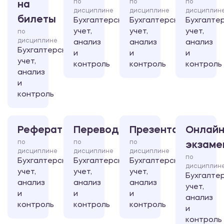
по
по
по
на
дисциплине
дисциплине
дисциплин
билеты
Бухгалтерский
Бухгалтерский
Бухгалте
учет,
учет,
учет,
по
дисциплине
анализ
анализ
анализ
Бухгалтерский
и
и
и
учет,
контроль
контроль
контроль
анализ
и
контроль
Реферат
Перевод
Презентация
Онлайн
по
по
по
экзаме
дисциплине
дисциплине
дисциплине
по
Бухгалтерский
Бухгалтерский
Бухгалтерский
дисциплин
учет,
учет,
учет,
Бухгалте
анализ
анализ
анализ
учет,
и
и
и
анализ
контроль
контроль
контроль
и
контроль