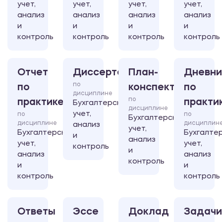
учет,
учет,
учет,
учет,
анализ
анализ
анализ
анализ
и
и
и
и
контроль
контроль
контроль
контроль
Отчет
Диссертация
План-
Дневни
по
по
конспект
по
дисциплине
по
практике
практи
Бухгалтерский
дисциплине
учет,
по
по
Бухгалтерский
дисциплине
дисциплин
анализ
учет,
Бухгалтерский
Бухгалте
и
анализ
учет,
учет,
контроль
и
анализ
анализ
контроль
и
и
контроль
контроль
Ответы
Эссе
Доклад
Задачи