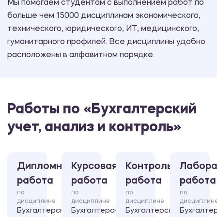
Мы помогаем студентам с выполнением работ по
больше чем 15000 дисциплинам экономического,
технического, юридического, ИТ, медицинского,
гуманитарного профилей. Все дисциплины удобно
расположены в алфавитном порядке.
Работы по «Бухгалтерский
учет, анализ и контроль»
Дипломная
Курсовая
Контрольная
Лабора
работа
работа
работа
работа
по
по
по
по
дисциплине
дисциплине
дисциплине
дисциплин
Бухгалтерский
Бухгалтерский
Бухгалтерский
Бухгалте