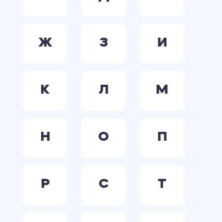
Ж
З
И
К
Л
М
Н
О
П
Р
С
Т