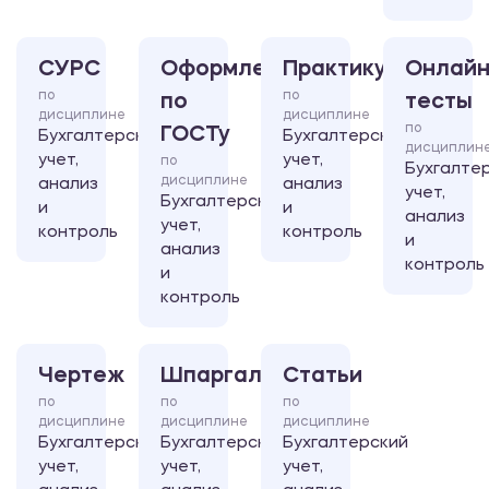
СУРС
Оформление
Практикум
Онлайн
по
по
по
тесты
дисциплине
дисциплине
по
ГОСТу
Бухгалтерский
Бухгалтерский
дисциплин
учет,
учет,
по
Бухгалте
дисциплине
анализ
анализ
учет,
Бухгалтерский
и
и
анализ
учет,
контроль
контроль
и
анализ
контроль
и
контроль
Чертеж
Шпаргалка
Статьи
по
по
по
дисциплине
дисциплине
дисциплине
Бухгалтерский
Бухгалтерский
Бухгалтерский
учет,
учет,
учет,