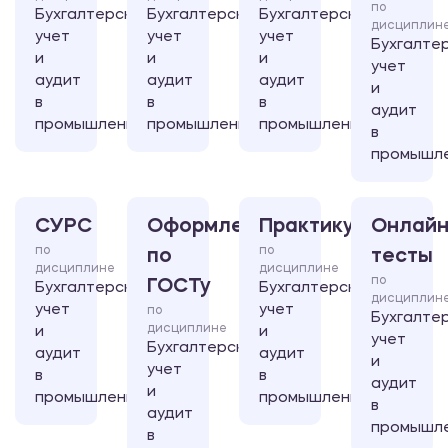
по
Бухгалтерский
Бухгалтерский
Бухгалтерский
дисциплин
учет
учет
учет
Бухгалте
и
и
и
учет
аудит
аудит
аудит
и
в
в
в
аудит
промышленности
промышленности
промышленности
в
промышл
СУРС
Оформление
Практикум
Онлайн
по
по
по
тесты
дисциплине
дисциплине
по
ГОСТу
Бухгалтерский
Бухгалтерский
дисциплин
учет
учет
по
Бухгалте
дисциплине
и
и
учет
Бухгалтерский
аудит
аудит
и
учет
в
в
аудит
и
промышленности
промышленности
в
аудит
промышл
в