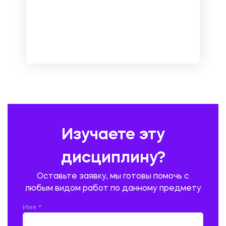
МЕНЕДЖМЕНТ
МЕТАЛЛУРГИЯ. СВАРКА.
МЕТРОЛОГИЯ И СТАНДАРТИЗАЦИЯ
МЕХАНИКА МАТЕРИАЛОВ
НЕМЕЦКИЙ ЯЗЫК
ОХРАНА ТРУДА И БЕЗОПАСНОСТЬ ЖИЗНЕДЕЯТЕЛЬНОСТИ
ПЕДАГОГИКА
ПОЛЬСКИЙ ЯЗЫК
ПОЧТОВАЯ СВЯЗЬ
ПРАВОВЕДЕНИЕ
ПРЕДУПРЕЖДЕНИЕ И ЛИКВИДАЦИЯ ЧРЕЗВЫЧАЙНЫХ СИТУАЦИЙ
Изучаете эту
ПРОИЗВОДСТВО ПРОДУКЦИИ И ОРГАНИЗАЦИЯ ОБЩЕСТВЕННОГО
ПИТАНИЯ
дисциплину?
ПРОМЫШЛЕННОЕ И ГРАЖДАНСКОЕ СТРОИТЕЛЬСТВО
Оставьте заявку, мы готовы помочь с
ПСИХОЛОГИЯ
РЕВИЗИЯ И АУДИТ
РЕЖУЩИЙ ИНСТРУМЕНТ
любым видом работ по данному предмету
РУССКАЯ ЛИТЕРАТУРА
РУССКИЙ ЯЗЫК
Имя *
СЕЛЬСКОЕ ХОЗЯЙСТВО
СЕЛЬСКОХОЗЯЙСТВЕННАЯ ТЕХНИКА