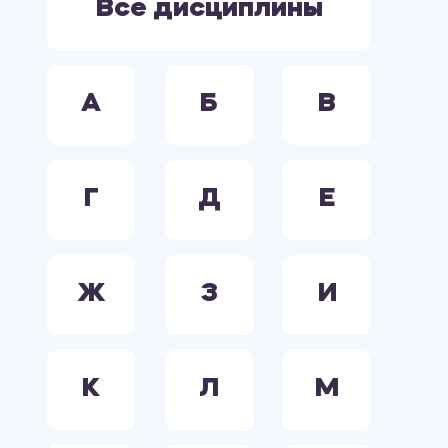
Все дисциплины
А
Б
В
Г
Д
Е
Ж
З
И
К
Л
М