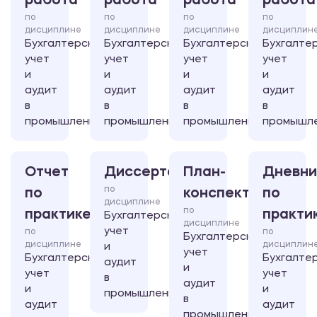
работа
работа
работа
работа
по
по
по
по
дисциплине
дисциплине
дисциплине
дисциплин
Бухгалтерский
Бухгалтерский
Бухгалтерский
Бухгалте
учет
учет
учет
учет
и
и
и
и
аудит
аудит
аудит
аудит
в
в
в
в
промышленности
промышленности
промышленности
промышл
Отчет
Диссертация
План-
Дневни
по
по
конспект
по
дисциплине
по
практике
практи
Бухгалтерский
дисциплине
учет
по
по
Бухгалтерский
дисциплине
дисциплин
и
учет
Бухгалтерский
Бухгалте
аудит
и
учет
учет
в
аудит
и
и
промышленности
в
аудит
аудит
промышленности