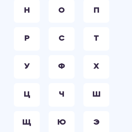
Н
О
П
Р
С
Т
У
Ф
Х
Ц
Ч
Ш
Щ
Ю
Э