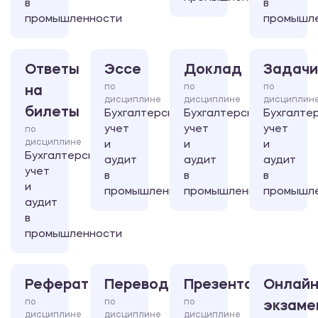
в
в
промышленности
промышл
Ответы
Эссе
Доклад
Задачи
по
по
по
на
дисциплине
дисциплине
дисциплин
билеты
Бухгалтерский
Бухгалтерский
Бухгалте
учет
учет
учет
по
дисциплине
и
и
и
Бухгалтерский
аудит
аудит
аудит
учет
в
в
в
и
промышленности
промышленности
промышл
аудит
в
промышленности
Реферат
Перевод
Презентация
Онлайн
по
по
по
экзаме
дисциплине
дисциплине
дисциплине