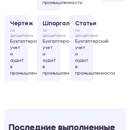
промышленности
Чертеж
Шпаргалка
Статьи
по
по
по
дисциплине
дисциплине
дисциплине
Бухгалтерский
Бухгалтерский
Бухгалтерский
учет
учет
учет
и
и
и
аудит
аудит
аудит
в
в
в
промышленности
промышленности
промышленности
Последние выполненные