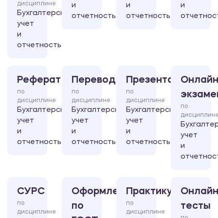
дисциплине
и
и
и
Бухгалтерский
отчетность
отчетность
отчетнос
учет
и
отчетность
Реферат
Перевод
Презентация
Онлайн
по
по
по
экзаме
дисциплине
дисциплине
дисциплине
по
Бухгалтерский
Бухгалтерский
Бухгалтерский
дисциплин
учет
учет
учет
Бухгалте
и
и
и
учет
отчетность
отчетность
отчетность
и
отчетнос
СУРС
Оформление
Практикум
Онлайн
по
по
по
тесты
дисциплине
дисциплине