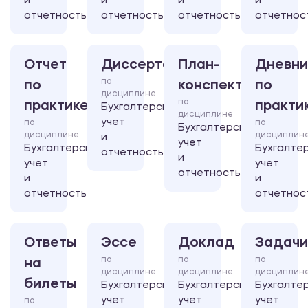
и
и
и
и
отчетность
отчетность
отчетность
отчетнос
Отчет
Диссертация
План-
Дневни
по
по
конспект
по
дисциплине
по
практике
практи
Бухгалтерский
дисциплине
учет
по
по
Бухгалтерский
дисциплине
дисциплин
и
учет
Бухгалтерский
Бухгалте
отчетность
и
учет
учет
отчетность
и
и
отчетность
отчетнос
Ответы
Эссе
Доклад
Задачи
по
по
по
на
дисциплине
дисциплине
дисциплин
билеты
Бухгалтерский
Бухгалтерский
Бухгалте
учет
учет
учет
по