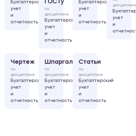
по
ГОСТу
Бухгалтерский
Бухгалтерский
дисциплин
учет
учет
по
Бухгалте
дисциплине
и
и
учет
Бухгалтерский
отчетность
отчетность
и
учет
отчетнос
и
отчетность
Чертеж
Шпаргалка
Статьи
по
по
по
дисциплине
дисциплине
дисциплине
Бухгалтерский
Бухгалтерский
Бухгалтерский
учет
учет
учет
и
и
и
отчетность
отчетность
отчетность