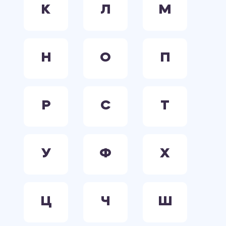
К
Л
М
Н
О
П
Р
С
Т
У
Ф
Х
Ц
Ч
Ш