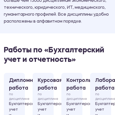
больше чем 15000 дисциплинам экономического,
технического, юридического, ИТ, медицинского,
гуманитарного профилей. Все дисциплины удобно
расположены в алфавитном порядке.
Работы по «Бухгалтерский
учет и отчетность»
Дипломная
Курсовая
Контрольная
Лабора
работа
работа
работа
работа
по
по
по
по
дисциплине
дисциплине
дисциплине
дисциплин
Бухгалтерский
Бухгалтерский
Бухгалтерский
Бухгалте
учет
учет
учет
учет