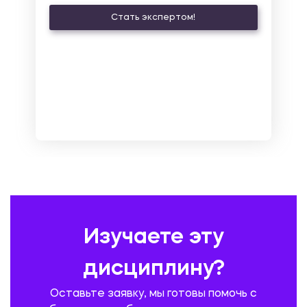
КУЛЬТУРОЛОГИЯ И ДЕЯТЕЛЬНОСТЬ В СФЕРЕ КУЛЬТУРЫ
Стать экспертом!
ЛАТИНСКИЙ ЯЗЫК
ЛЕСНОЕ ХОЗЯЙСТВО
ЛОГИСТИКА
МАРКЕТИНГ И РЕКЛАМА
МАТЕМАТИКА
МЕДИЦИНА
МЕНЕДЖМЕНТ
МЕТАЛЛУРГИЯ. СВАРКА.
МЕТРОЛОГИЯ И СТАНДАРТИЗАЦИЯ
МЕХАНИКА МАТЕРИАЛОВ
НЕМЕЦКИЙ ЯЗЫК
ОХРАНА ТРУДА И БЕЗОПАСНОСТЬ ЖИЗНЕДЕЯТЕЛЬНОСТИ
ПЕДАГОГИКА
ПОЛЬСКИЙ ЯЗЫК
ПОЧТОВАЯ СВЯЗЬ
ПРАВОВЕДЕНИЕ
ПРЕДУПРЕЖДЕНИЕ И ЛИКВИДАЦИЯ ЧРЕЗВЫЧАЙНЫХ СИТУАЦИЙ
Изучаете эту
ПРОИЗВОДСТВО ПРОДУКЦИИ И ОРГАНИЗАЦИЯ ОБЩЕСТВЕННОГО
ПИТАНИЯ
дисциплину?
ПРОМЫШЛЕННОЕ И ГРАЖДАНСКОЕ СТРОИТЕЛЬСТВО
Оставьте заявку, мы готовы помочь с
ПСИХОЛОГИЯ
РЕВИЗИЯ И АУДИТ
РЕЖУЩИЙ ИНСТРУМЕНТ