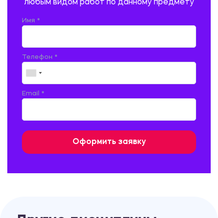
любым видом работ по данному предмету
РУССКАЯ ЛИТЕРАТУРА
РУССКИЙ ЯЗЫК
Имя *
СЕЛЬСКОЕ ХОЗЯЙСТВО
СЕЛЬСКОХОЗЯЙСТВЕННАЯ ТЕХНИКА
СОЦИАЛЬНО-ГУМАНИТАРНЫЕ НАУКИ
СТАРОСЛАВЯНСКИЙ ЯЗЫК
Телефон *
СТРОИТЕЛЬСТВО АВТОМОБИЛЬНЫХ ДОРОГ
СТРОИТЕЛЬСТВО ЖЕЛЕЗНЫХ ДОРОГ
ТАМОЖЕННОЕ ДЕЛО
Email *
ТЕПЛОЭНЕРГЕТИКА
ТЕХНОЛОГИЯ ДЕРЕВООБРАБАТЫВАЮЩИХ ПРОИЗВОДСТВ
ТЕХНОЛОГИЯ ЛИТЕЙНОГО ПРОИЗВОДСТВА
ТЕХНОЛОГИЯ МАШИНОСТРОЕНИЯ
ТЕХНОЛОГИЯ ШВЕЙНОГО ПРОИЗВОДСТВА
ТОВАРОВЕДЕНИЕ И ТОРГОВЛЯ
ФИЗИКА
ФИЗИЧЕСКАЯ КУЛЬТУРА
ФИНАНСЫ И КРЕДИТ