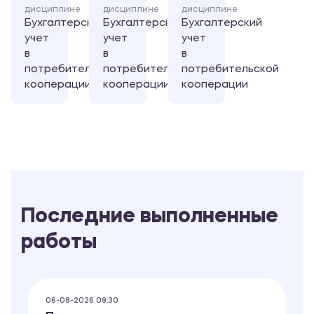
дисциплине
дисциплине
дисциплине
Бухгалтерский
Бухгалтерский
Бухгалтерский
учет
учет
учет
в
в
в
потребительской
потребительской
потребительской
кооперации
кооперации
кооперации
Последние выполненные
работы
06-08-2026 09:30