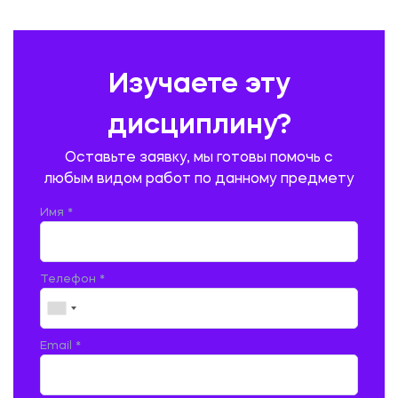
ПРАВОВЕДЕНИЕ
ПРЕДУПРЕЖДЕНИЕ И ЛИКВИДАЦИЯ ЧРЕЗВЫЧАЙНЫХ СИТУАЦИЙ
Изучаете эту
ПРОИЗВОДСТВО ПРОДУКЦИИ И ОРГАНИЗАЦИЯ ОБЩЕСТВЕННОГО
ПИТАНИЯ
дисциплину?
ПРОМЫШЛЕННОЕ И ГРАЖДАНСКОЕ СТРОИТЕЛЬСТВО
Оставьте заявку, мы готовы помочь с
ПСИХОЛОГИЯ
РЕВИЗИЯ И АУДИТ
РЕЖУЩИЙ ИНСТРУМЕНТ
любым видом работ по данному предмету
РУССКАЯ ЛИТЕРАТУРА
РУССКИЙ ЯЗЫК
Имя *
СЕЛЬСКОЕ ХОЗЯЙСТВО
СЕЛЬСКОХОЗЯЙСТВЕННАЯ ТЕХНИКА
СОЦИАЛЬНО-ГУМАНИТАРНЫЕ НАУКИ
СТАРОСЛАВЯНСКИЙ ЯЗЫК
Телефон *
СТРОИТЕЛЬСТВО АВТОМОБИЛЬНЫХ ДОРОГ
СТРОИТЕЛЬСТВО ЖЕЛЕЗНЫХ ДОРОГ
ТАМОЖЕННОЕ ДЕЛО
Email *
ТЕПЛОЭНЕРГЕТИКА
ТЕХНОЛОГИЯ ДЕРЕВООБРАБАТЫВАЮЩИХ ПРОИЗВОДСТВ