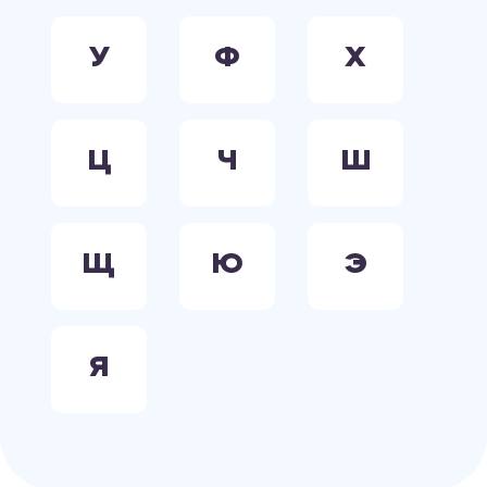
У
Ф
Х
Ц
Ч
Ш
Щ
Ю
Э
Я