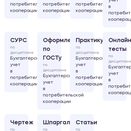
учет
потребительской
потребительской
потребительской
в
кооперации
кооперации
кооперации
потребит
кооперац
СУРС
Оформление
Практикум
Онлайн
по
по
по
тесты
дисциплине
дисциплине
по
ГОСТу
Бухгалтерский
Бухгалтерский
дисциплин
учет
учет
по
Бухгалте
дисциплине
в
в
учет
Бухгалтерский
потребительской
потребительской
в
учет
кооперации
кооперации
потребит
в
кооперац
потребительской
кооперации
Чертеж
Шпаргалка
Статьи
по
по
по