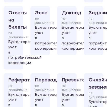
Ответы
Эссе
Доклад
Задачи
по
по
по
на
дисциплине
дисциплине
дисциплин
билеты
Бухгалтерский
Бухгалтерский
Бухгалте
учет
учет
учет
по
дисциплине
в
в
в
Бухгалтерский
потребительской
потребительской
потребит
учет
кооперации
кооперации
кооперац
в
потребительской
кооперации
Реферат
Перевод
Презентация
Онлайн
по
по
по
экзаме
дисциплине
дисциплине
дисциплине
по
Бухгалтерский
Бухгалтерский
Бухгалтерский
дисциплин
учет
учет
учет
Бухгалте
в
в
в