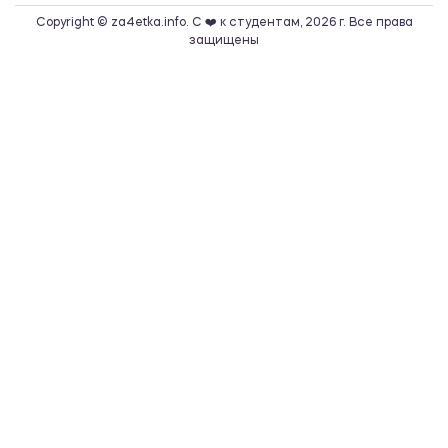
Copyright © za4etka.info. С ❤️ к студентам, 2026 г. Все права
защищены