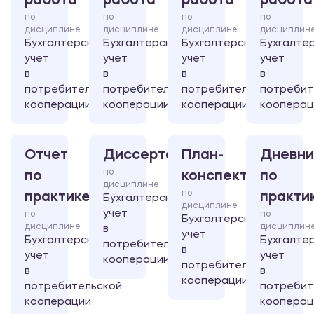
работа
работа
работа
работа
по
по
по
по
дисциплине
дисциплине
дисциплине
дисциплин
Бухгалтерский
Бухгалтерский
Бухгалтерский
Бухгалте
учет
учет
учет
учет
в
в
в
в
потребительской
потребительской
потребительской
потребит
кооперации
кооперации
кооперации
кооперац
Отчет
Диссертация
План-
Дневни
по
по
конспект
по
дисциплине
по
практике
практи
Бухгалтерский
дисциплине
учет
по
по
Бухгалтерский
дисциплине
дисциплин
в
учет
Бухгалтерский
Бухгалте
потребительской
в
учет
учет
кооперации
потребительской
в
в
кооперации
потребительской
потребит
кооперации
кооперац