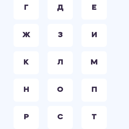
Г
Д
Е
Ж
З
И
К
Л
М
Н
О
П
Р
С
Т