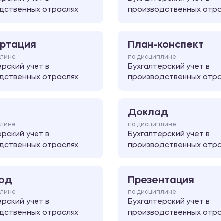
дственных отраслях
производственных отра
ртация
План-конспект
плине
по дисциплине
ерский учет в
Бухгалтерский учет в
дственных отраслях
производственных отра
Доклад
плине
по дисциплине
ерский учет в
Бухгалтерский учет в
дственных отраслях
производственных отра
од
Презентация
плине
по дисциплине
ерский учет в
Бухгалтерский учет в
дственных отраслях
производственных отра