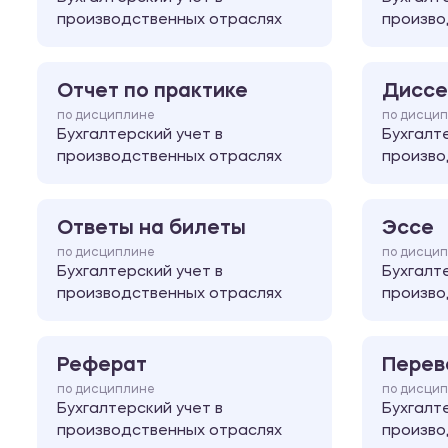
производственных отраслях
произво
Отчет по практике
Диссе
по дисциплине
по дисци
Бухгалтерский учет в
Бухгалт
производственных отраслях
произво
Ответы на билеты
Эссе
по дисциплине
по дисци
Бухгалтерский учет в
Бухгалт
производственных отраслях
произво
Реферат
Перев
по дисциплине
по дисци
Бухгалтерский учет в
Бухгалт
производственных отраслях
произво