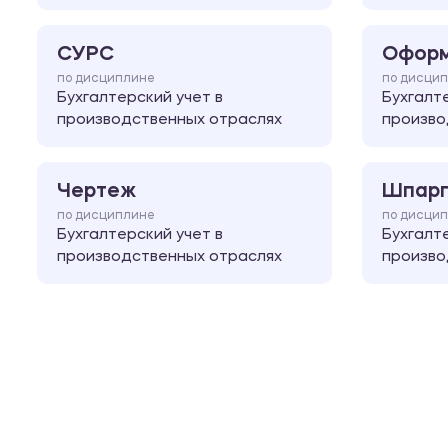
СУРС
Оформ
по дисциплине
по дисци
Бухгалтерский учет в
Бухгалт
производственных отраслях
произво
Чертеж
Шпарг
по дисциплине
по дисци
Бухгалтерский учет в
Бухгалт
производственных отраслях
произво