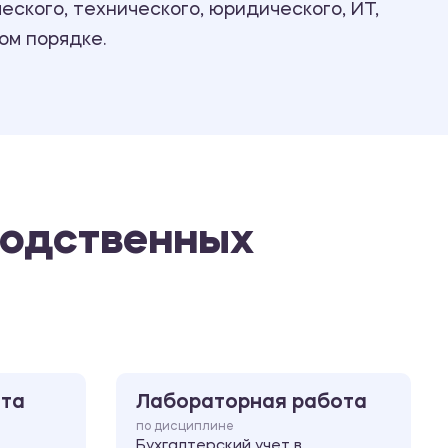
ского, технического, юридического, ИТ,
Ответы на билеты
ом порядке.
водственных
ота
Лабораторная работа
по дисциплине
Бухгалтерский учет в