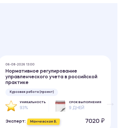
06-08-2026 13:00
06
Нормативное регулирование
П
управленческого учета в российской
практике
Курсовая работа (проект)
УНИКАЛЬНОСТЬ
СРОК ВЫПОЛНЕНИЯ
93%
9 ДНЕЙ
Э
7020 ₽
Эксперт:
Манчевская Б.