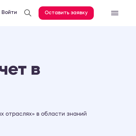
Войти
Оставить заявку
Готовые работ
Все услуги
Дипломная работа
чет в
Курсовая работа
Контрольная работа
Лабораторная работа
Отчет по практике
Диссертация
х отраслях» в области знаний
План-конспект
Дневник по практике