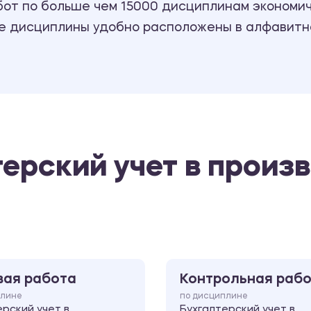
т по больше чем 15000 дисциплинам экономиче
се дисциплины удобно расположены в алфавитн
терский учет в произ
вая работа
Контрольная раб
плине
по дисциплине
ерский учет в
Бухгалтерский учет в