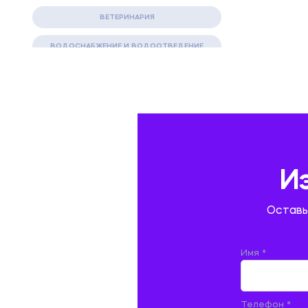
ВЕТЕРИНАРИЯ
ВОДОСНАБЖЕНИЕ И ВОДООТВЕДЕНИЕ
ГАЗОВАЯ И НЕФТЯНАЯ ПРОМЫШЛЕННОСТЬ
ГЕОГРАФИЯ
ГЕОЛОГИЯ И ГЕОДЕЗИЯ
ГИДРАВЛИКА
И
ГОСТИНИЧНЫЙ СЕРВИС. ТУРИЗМ.
Оставь
ДОКУМЕНТОВЕДЕНИЕ
ЖЕЛЕЗНОДОРОЖНЫЙ ТРАНСПОРТ
Имя *
ЖУРНАЛИСТИКА
Телефон *
ЗЕМЛЕУСТРОЙСТВО, КАДАСТР И