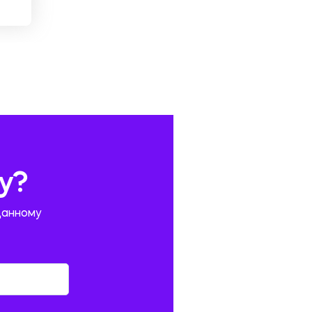
у?
данному