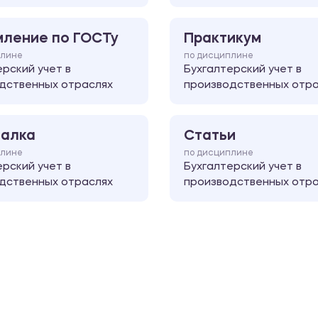
ление по ГОСТу
Практикум
плине
по дисциплине
ерский учет в
Бухгалтерский учет в
дственных отраслях
производственных отра
алка
Статьи
плине
по дисциплине
ерский учет в
Бухгалтерский учет в
дственных отраслях
производственных отра