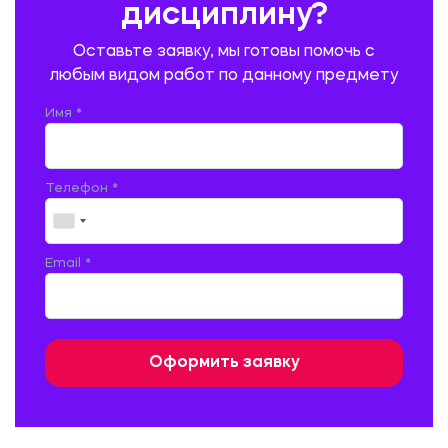
дисциплину?
ПРОМЫШЛЕННОЕ И ГРАЖДАНСКОЕ СТРОИТЕЛЬСТВО
Оставьте заявку, мы готовы помочь с
ПСИХОЛОГИЯ
РЕВИЗИЯ И АУДИТ
РЕЖУЩИЙ ИНСТРУМЕНТ
любым видом работ по данному предмету
РУССКАЯ ЛИТЕРАТУРА
РУССКИЙ ЯЗЫК
Имя *
СЕЛЬСКОЕ ХОЗЯЙСТВО
СЕЛЬСКОХОЗЯЙСТВЕННАЯ ТЕХНИКА
СОЦИАЛЬНО-ГУМАНИТАРНЫЕ НАУКИ
СТАРОСЛАВЯНСКИЙ ЯЗЫК
Телефон *
СТРОИТЕЛЬСТВО АВТОМОБИЛЬНЫХ ДОРОГ
СТРОИТЕЛЬСТВО ЖЕЛЕЗНЫХ ДОРОГ
ТАМОЖЕННОЕ ДЕЛО
Email *
ТЕПЛОЭНЕРГЕТИКА
ТЕХНОЛОГИЯ ДЕРЕВООБРАБАТЫВАЮЩИХ ПРОИЗВОДСТВ
ТЕХНОЛОГИЯ ЛИТЕЙНОГО ПРОИЗВОДСТВА
ТЕХНОЛОГИЯ МАШИНОСТРОЕНИЯ
ТЕХНОЛОГИЯ ШВЕЙНОГО ПРОИЗВОДСТВА