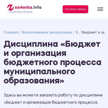
Данные, необходимые для качественного выполнения заказа
Оставить заявку
- МЫ ПОМОГАЕМ УЧИТЬСЯ ❤️
Главная
Выполняемые дисциплины
Б
Бюджет и орг
Дисциплина «Бюджет
и организация
бюджетного процесса
муниципального
образования»
Здесь вы можете заказать работу по дисциплине
«Бюджет и организация бюджетного процесса