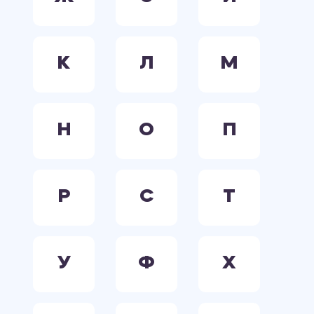
К
Л
М
Н
О
П
Р
С
Т
У
Ф
Х