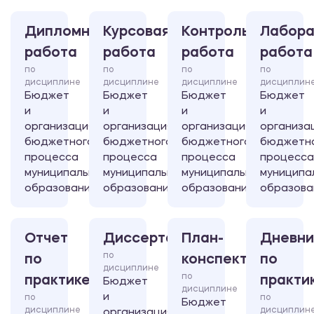
Дипломная
Курсовая
Контрольная
Лабора
работа
работа
работа
работа
по
по
по
по
дисциплине
дисциплине
дисциплине
дисциплин
Бюджет
Бюджет
Бюджет
Бюджет
и
и
и
и
организация
организация
организация
организа
бюджетного
бюджетного
бюджетного
бюджетн
процесса
процесса
процесса
процесса
муниципального
муниципального
муниципального
муниципа
образования
образования
образования
образова
Отчет
Диссертация
План-
Дневни
по
по
конспект
по
дисциплине
по
практике
практи
Бюджет
дисциплине
и
по
по
Бюджет
дисциплине
дисциплин
организация