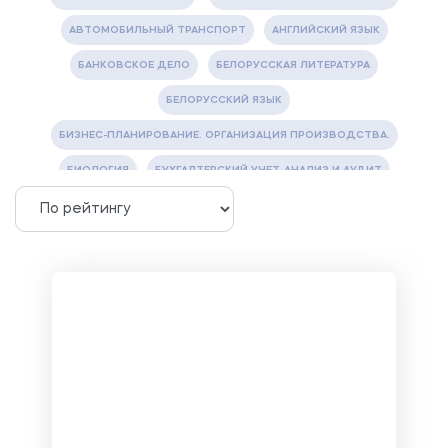
АВТОМОБИЛЬНЫЙ ТРАНСПОРТ
АНГЛИЙСКИЙ ЯЗЫК
БАНКОВСКОЕ ДЕЛО
БЕЛОРУССКАЯ ЛИТЕРАТУРА
БЕЛОРУССКИЙ ЯЗЫК
БИЗНЕС-ПЛАНИРОВАНИЕ. ОРГАНИЗАЦИЯ ПРОИЗВОДСТВА.
БИОЛОГИЯ
БУХГАЛТЕРСКИЙ УЧЕТ, АНАЛИЗ И АУДИТ
ВЕТЕРИНАРИЯ
ВОДОСНАБЖЕНИЕ И ВОДООТВЕДЕНИЕ
ГАЗОВАЯ И НЕФТЯНАЯ ПРОМЫШЛЕННОСТЬ
ГЕОГРАФИЯ
ГЕОЛОГИЯ И ГЕОДЕЗИЯ
ГИДРАВЛИКА
ГОСТИНИЧНЫЙ СЕРВИС. ТУРИЗМ.
ДОКУМЕНТОВЕДЕНИЕ
ЖЕЛЕЗНОДОРОЖНЫЙ ТРАНСПОРТ
ЖУРНАЛИСТИКА
ЗЕМЛЕУСТРОЙСТВО, КАДАСТР И МОНИТОРИНГ ЗЕМЕЛЬ
ИНФОРМАТИКА И ПРОГРАММИРОВАНИЕ
ИСПАНСКИЙ ЯЗЫК