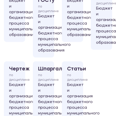
ГОСТу
Бюджет
Бюджет
дисциплин
и
и
по
Бюджет
дисциплине
организация
организация
и
Бюджет
бюджетного
бюджетного
организа
и
процесса
процесса
бюджетн
организация
муниципального
муниципального
процесса
бюджетного
образования
образования
муниципа
процесса
образова
муниципального
образования
Чертеж
Шпаргалка
Статьи
по
по
по
дисциплине
дисциплине
дисциплине
Бюджет
Бюджет
Бюджет
и
и
и
организация
организация
организация
бюджетного
бюджетного
бюджетного
процесса
процесса
процесса
муниципального
муниципального
муниципального