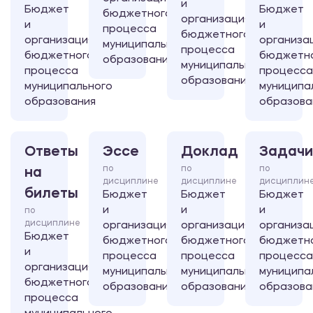
и
Бюджет
Бюджет
бюджетного
организация
и
и
процесса
бюджетного
организация
организа
муниципального
процесса
бюджетного
бюджетн
образования
муниципального
процесса
процесса
образования
муниципального
муниципа
образования
образова
Ответы
Эссе
Доклад
Задачи
по
по
по
на
дисциплине
дисциплине
дисциплин
билеты
Бюджет
Бюджет
Бюджет
и
и
и
по
дисциплине
организация
организация
организа
Бюджет
бюджетного
бюджетного
бюджетн
и
процесса
процесса
процесса
организация
муниципального
муниципального
муниципа
бюджетного
образования
образования
образова
процесса