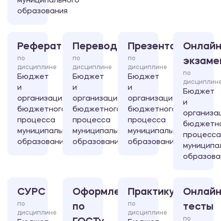
муниципального
образования
Реферат
Перевод
Презентация
Онлайн
по
по
по
экзаме
дисциплине
дисциплине
дисциплине
по
Бюджет
Бюджет
Бюджет
дисциплин
и
и
и
Бюджет
организация
организация
организация
и
бюджетного
бюджетного
бюджетного
организа
процесса
процесса
процесса
бюджетн
муниципального
муниципального
муниципального
процесса
образования
образования
образования
муниципа
образова
СУРС
Оформление
Практикум
Онлайн
по
по
по
тесты
дисциплине
дисциплине
по