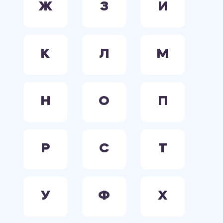
Ж
З
И
К
Л
М
Н
О
П
Р
С
Т
У
Ф
Х