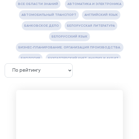
ВСЕ ОБЛАСТИ ЗНАНИЙ
АВТОМАТИКА И ЭЛЕКТРОНИКА
АВТОМОБИЛЬНЫЙ ТРАНСПОРТ
АНГЛИЙСКИЙ ЯЗЫК
БАНКОВСКОЕ ДЕЛО
БЕЛОРУССКАЯ ЛИТЕРАТУРА
БЕЛОРУССКИЙ ЯЗЫК
БИЗНЕС-ПЛАНИРОВАНИЕ. ОРГАНИЗАЦИЯ ПРОИЗВОДСТВА.
БИОЛОГИЯ
БУХГАЛТЕРСКИЙ УЧЕТ, АНАЛИЗ И АУДИТ
ВЕТЕРИНАРИЯ
ВОДОСНАБЖЕНИЕ И ВОДООТВЕДЕНИЕ
ГАЗОВАЯ И НЕФТЯНАЯ ПРОМЫШЛЕННОСТЬ
ГЕОГРАФИЯ
ГЕОЛОГИЯ И ГЕОДЕЗИЯ
ГИДРАВЛИКА
ГОСТИНИЧНЫЙ СЕРВИС. ТУРИЗМ.
ДОКУМЕНТОВЕДЕНИЕ
ЖЕЛЕЗНОДОРОЖНЫЙ ТРАНСПОРТ
ЖУРНАЛИСТИКА
ЗЕМЛЕУСТРОЙСТВО, КАДАСТР И МОНИТОРИНГ ЗЕМЕЛЬ
ИНФОРМАТИКА И ПРОГРАММИРОВАНИЕ
ИСПАНСКИЙ ЯЗЫК