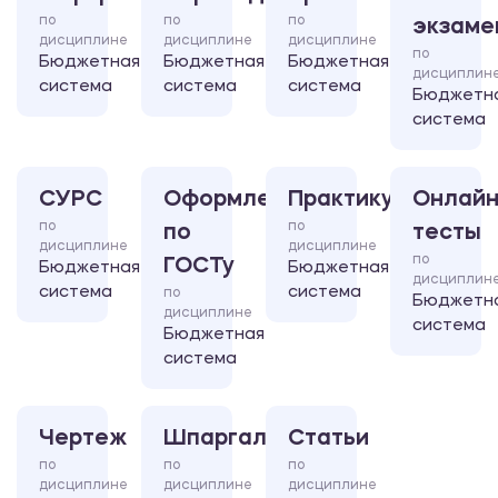
по
по
по
экзаме
дисциплине
дисциплине
дисциплине
по
Бюджетная
Бюджетная
Бюджетная
дисциплин
система
система
система
Бюджетн
система
СУРС
Оформление
Практикум
Онлайн
по
по
по
тесты
дисциплине
дисциплине
по
ГОСТу
Бюджетная
Бюджетная
дисциплин
система
система
по
Бюджетн
дисциплине
система
Бюджетная
система
Чертеж
Шпаргалка
Статьи
по
по
по
дисциплине
дисциплине
дисциплине