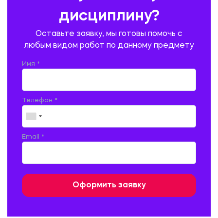
ПИТАНИЯ
дисциплину?
ПРОМЫШЛЕННОЕ И ГРАЖДАНСКОЕ СТРОИТЕЛЬСТВО
Оставьте заявку, мы готовы помочь с
ПСИХОЛОГИЯ
РЕВИЗИЯ И АУДИТ
РЕЖУЩИЙ ИНСТРУМЕНТ
любым видом работ по данному предмету
РУССКАЯ ЛИТЕРАТУРА
РУССКИЙ ЯЗЫК
Имя *
СЕЛЬСКОЕ ХОЗЯЙСТВО
СЕЛЬСКОХОЗЯЙСТВЕННАЯ ТЕХНИКА
СОЦИАЛЬНО-ГУМАНИТАРНЫЕ НАУКИ
СТАРОСЛАВЯНСКИЙ ЯЗЫК
Телефон *
СТРОИТЕЛЬСТВО АВТОМОБИЛЬНЫХ ДОРОГ
СТРОИТЕЛЬСТВО ЖЕЛЕЗНЫХ ДОРОГ
ТАМОЖЕННОЕ ДЕЛО
Email *
ТЕПЛОЭНЕРГЕТИКА
ТЕХНОЛОГИЯ ДЕРЕВООБРАБАТЫВАЮЩИХ ПРОИЗВОДСТВ
ТЕХНОЛОГИЯ ЛИТЕЙНОГО ПРОИЗВОДСТВА
ТЕХНОЛОГИЯ МАШИНОСТРОЕНИЯ
ТЕХНОЛОГИЯ ШВЕЙНОГО ПРОИЗВОДСТВА