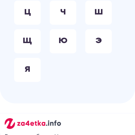
Ц
Ч
Ш
Щ
Ю
Э
Я