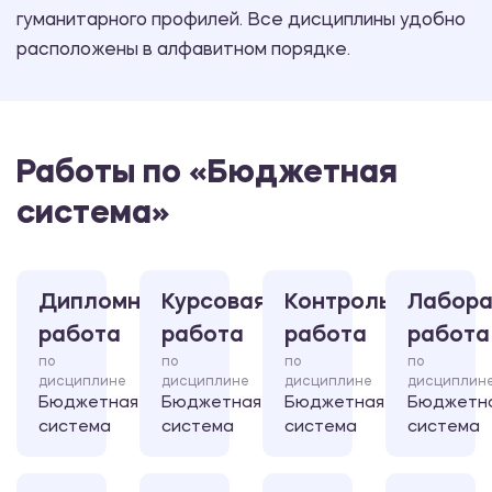
гуманитарного профилей. Все дисциплины удобно
расположены в алфавитном порядке.
Работы по «Бюджетная
система»
Дипломная
Курсовая
Контрольная
Лабора
работа
работа
работа
работа
по
по
по
по
дисциплине
дисциплине
дисциплине
дисциплин
Бюджетная
Бюджетная
Бюджетная
Бюджетн
система
система
система
система