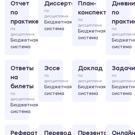
Отчет
Диссертация
План-
Дневни
по
по
конспект
по
дисциплине
по
практике
практи
Бюджетная
дисциплине
система
по
по
Бюджетная
дисциплине
дисциплин
система
Бюджетная
Бюджетн
система
система
Ответы
Эссе
Доклад
Задачи
по
по
по
на
дисциплине
дисциплине
дисциплин
билеты
Бюджетная
Бюджетная
Бюджетн
система
система
система
по
дисциплине
Бюджетная
система
Реферат
Перевод
Презентация
Онлайн