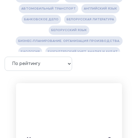
АВТОМОБИЛЬНЫЙ ТРАНСПОРТ
АНГЛИЙСКИЙ ЯЗЫК
БАНКОВСКОЕ ДЕЛО
БЕЛОРУССКАЯ ЛИТЕРАТУРА
БЕЛОРУССКИЙ ЯЗЫК
БИЗНЕС-ПЛАНИРОВАНИЕ. ОРГАНИЗАЦИЯ ПРОИЗВОДСТВА.
БИОЛОГИЯ
БУХГАЛТЕРСКИЙ УЧЕТ, АНАЛИЗ И АУДИТ
ВЕТЕРИНАРИЯ
ВОДОСНАБЖЕНИЕ И ВОДООТВЕДЕНИЕ
ГАЗОВАЯ И НЕФТЯНАЯ ПРОМЫШЛЕННОСТЬ
ГЕОГРАФИЯ
ГЕОЛОГИЯ И ГЕОДЕЗИЯ
ГИДРАВЛИКА
ГОСТИНИЧНЫЙ СЕРВИС. ТУРИЗМ.
ДОКУМЕНТОВЕДЕНИЕ
ЖЕЛЕЗНОДОРОЖНЫЙ ТРАНСПОРТ
ЖУРНАЛИСТИКА
ЗЕМЛЕУСТРОЙСТВО, КАДАСТР И МОНИТОРИНГ ЗЕМЕЛЬ
ИНФОРМАТИКА И ПРОГРАММИРОВАНИЕ
ИСПАНСКИЙ ЯЗЫК