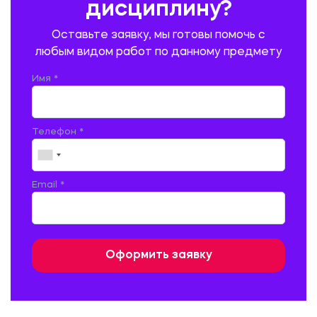
дисциплину?
ПРОМЫШЛЕННОЕ И ГРАЖДАНСКОЕ СТРОИТЕЛЬСТВО
Оставьте заявку, мы готовы помочь с
ПСИХОЛОГИЯ
РЕВИЗИЯ И АУДИТ
РЕЖУЩИЙ ИНСТРУМЕНТ
любым видом работ по данному предмету
РУССКАЯ ЛИТЕРАТУРА
РУССКИЙ ЯЗЫК
Имя *
СЕЛЬСКОЕ ХОЗЯЙСТВО
СЕЛЬСКОХОЗЯЙСТВЕННАЯ ТЕХНИКА
СОЦИАЛЬНО-ГУМАНИТАРНЫЕ НАУКИ
СТАРОСЛАВЯНСКИЙ ЯЗЫК
Телефон *
СТРОИТЕЛЬСТВО АВТОМОБИЛЬНЫХ ДОРОГ
СТРОИТЕЛЬСТВО ЖЕЛЕЗНЫХ ДОРОГ
ТАМОЖЕННОЕ ДЕЛО
Email *
ТЕПЛОЭНЕРГЕТИКА
ТЕХНОЛОГИЯ ДЕРЕВООБРАБАТЫВАЮЩИХ ПРОИЗВОДСТВ
ТЕХНОЛОГИЯ ЛИТЕЙНОГО ПРОИЗВОДСТВА
ТЕХНОЛОГИЯ МАШИНОСТРОЕНИЯ
ТЕХНОЛОГИЯ ШВЕЙНОГО ПРОИЗВОДСТВА
ТОВАРОВЕДЕНИЕ И ТОРГОВЛЯ
ФИЗИКА