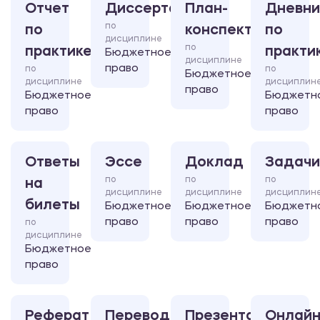
Отчет
Диссертация
План-
Дневни
по
по
конспект
по
дисциплине
по
практике
практи
Бюджетное
дисциплине
право
по
по
Бюджетное
дисциплине
дисциплин
право
Бюджетное
Бюджетн
право
право
Ответы
Эссе
Доклад
Задачи
по
по
по
на
дисциплине
дисциплине
дисциплин
билеты
Бюджетное
Бюджетное
Бюджетн
право
право
право
по
дисциплине
Бюджетное
право
Реферат
Перевод
Презентация
Онлайн