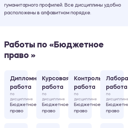
гуманитарного профилей. Все дисциплины удобно
расположены в алфавитном порядке.
Работы по «Бюджетное
право »
Дипломная
Курсовая
Контрольная
Лабора
работа
работа
работа
работа
по
по
по
по
дисциплине
дисциплине
дисциплине
дисциплин
Бюджетное
Бюджетное
Бюджетное
Бюджетн
право
право
право
право