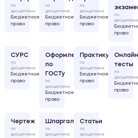
по
по
по
экзаме
дисциплине
дисциплине
дисциплине
по
Бюджетное
Бюджетное
Бюджетное
дисциплин
право
право
право
Бюджетн
право
СУРС
Оформление
Практикум
Онлайн
по
по
по
тесты
дисциплине
дисциплине
по
ГОСТу
Бюджетное
Бюджетное
дисциплин
право
право
по
Бюджетн
дисциплине
право
Бюджетное
право
Чертеж
Шпаргалка
Статьи
по
по
по
дисциплине
дисциплине
дисциплине