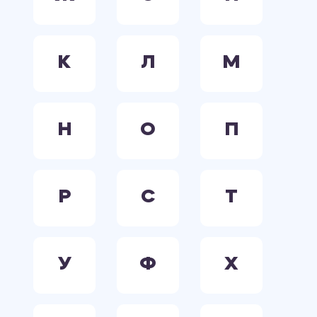
К
Л
М
Н
О
П
Р
С
Т
У
Ф
Х