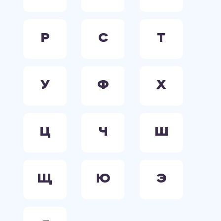
Р
С
Т
У
Ф
Х
Ц
Ч
Ш
Щ
Ю
Э