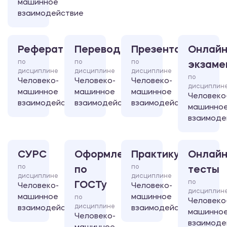
машинное
взаимодействие
Реферат
Перевод
Презентация
Онлайн
по
по
по
экзаме
дисциплине
дисциплине
дисциплине
по
Человеко-
Человеко-
Человеко-
дисциплин
машинное
машинное
машинное
Человеко
взаимодействие
взаимодействие
взаимодействие
машинно
взаимоде
СУРС
Оформление
Практикум
Онлайн
по
по
по
тесты
дисциплине
дисциплине
по
ГОСТу
Человеко-
Человеко-
дисциплин
машинное
машинное
по
Человеко
дисциплине
взаимодействие
взаимодействие
машинно
Человеко-
взаимоде