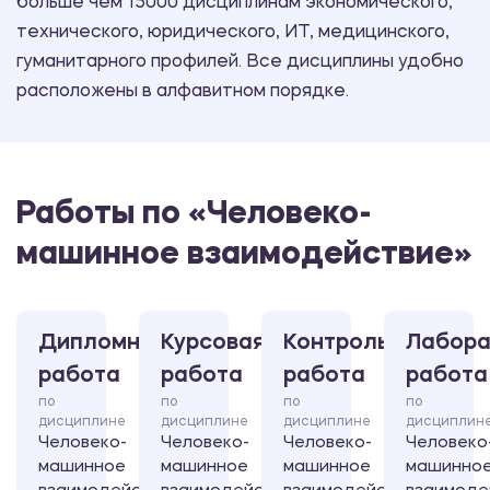
больше чем 15000 дисциплинам экономического,
технического, юридического, ИТ, медицинского,
гуманитарного профилей. Все дисциплины удобно
расположены в алфавитном порядке.
Работы по «Человеко-
машинное взаимодействие»
Дипломная
Курсовая
Контрольная
Лабора
работа
работа
работа
работа
по
по
по
по
дисциплине
дисциплине
дисциплине
дисциплин
Человеко-
Человеко-
Человеко-
Человеко
машинное
машинное
машинное
машинно