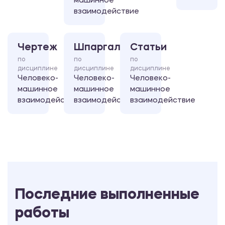
машинное
взаимодействие
Чертеж
Шпаргалка
Статьи
по
по
по
дисциплине
дисциплине
дисциплине
Человеко-
Человеко-
Человеко-
машинное
машинное
машинное
взаимодействие
взаимодействие
взаимодействие
Последние выполненные
работы