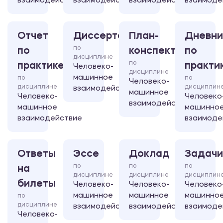
взаимодействие
взаимодействие
взаимодействие
взаимоде
Отчет
Диссертация
План-
Дневни
по
по
конспект
по
дисциплине
по
практике
практи
Человеко-
дисциплине
машинное
по
по
Человеко-
дисциплине
дисциплин
взаимодействие
машинное
Человеко-
Человеко
взаимодействие
машинное
машинно
взаимодействие
взаимоде
Ответы
Эссе
Доклад
Задачи
по
по
по
на
дисциплине
дисциплине
дисциплин
билеты
Человеко-
Человеко-
Человеко
машинное
машинное
машинно
по
дисциплине
взаимодействие
взаимодействие
взаимоде
Человеко-