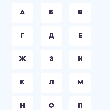
А
Б
В
Г
Д
Е
Ж
З
И
К
Л
М
Н
О
П