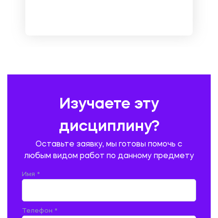
МЕТРОЛОГИЯ И СТАНДАРТИЗАЦИЯ
МЕХАНИКА МАТЕРИАЛОВ
НЕМЕЦКИЙ ЯЗЫК
ОХРАНА ТРУДА И БЕЗОПАСНОСТЬ ЖИЗНЕДЕЯТЕЛЬНОСТИ
ПЕДАГОГИКА
ПОЛЬСКИЙ ЯЗЫК
ПОЧТОВАЯ СВЯЗЬ
ПРАВОВЕДЕНИЕ
ПРЕДУПРЕЖДЕНИЕ И ЛИКВИДАЦИЯ ЧРЕЗВЫЧАЙНЫХ СИТУАЦИЙ
Изучаете эту
ПРОИЗВОДСТВО ПРОДУКЦИИ И ОРГАНИЗАЦИЯ ОБЩЕСТВЕННОГО
ПИТАНИЯ
дисциплину?
ПРОМЫШЛЕННОЕ И ГРАЖДАНСКОЕ СТРОИТЕЛЬСТВО
Оставьте заявку, мы готовы помочь с
ПСИХОЛОГИЯ
РЕВИЗИЯ И АУДИТ
РЕЖУЩИЙ ИНСТРУМЕНТ
любым видом работ по данному предмету
РУССКАЯ ЛИТЕРАТУРА
РУССКИЙ ЯЗЫК
Имя *
СЕЛЬСКОЕ ХОЗЯЙСТВО
СЕЛЬСКОХОЗЯЙСТВЕННАЯ ТЕХНИКА
СОЦИАЛЬНО-ГУМАНИТАРНЫЕ НАУКИ
СТАРОСЛАВЯНСКИЙ ЯЗЫК
Телефон *