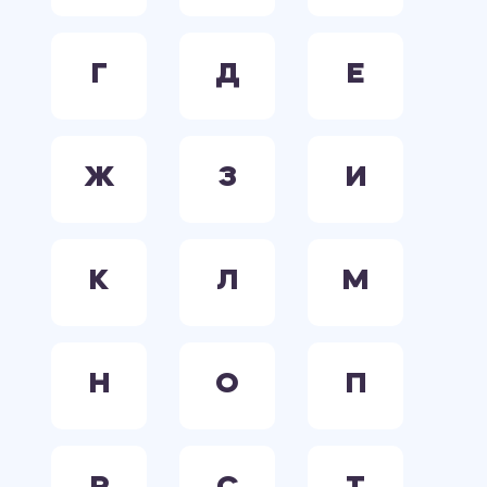
Г
Д
Е
Ж
З
И
К
Л
М
Н
О
П