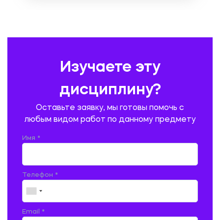
ОХРАНА ТРУДА И БЕЗОПАСНОСТЬ ЖИЗНЕДЕЯТЕЛЬНОСТИ
ПЕДАГОГИКА
ПОЛЬСКИЙ ЯЗЫК
ПОЧТОВАЯ СВЯЗЬ
ПРАВОВЕДЕНИЕ
ПРЕДУПРЕЖДЕНИЕ И ЛИКВИДАЦИЯ ЧРЕЗВЫЧАЙНЫХ СИТУАЦИЙ
Изучаете эту
ПРОИЗВОДСТВО ПРОДУКЦИИ И ОРГАНИЗАЦИЯ ОБЩЕСТВЕННОГО
ПИТАНИЯ
дисциплину?
ПРОМЫШЛЕННОЕ И ГРАЖДАНСКОЕ СТРОИТЕЛЬСТВО
Оставьте заявку, мы готовы помочь с
ПСИХОЛОГИЯ
РЕВИЗИЯ И АУДИТ
РЕЖУЩИЙ ИНСТРУМЕНТ
любым видом работ по данному предмету
РУССКАЯ ЛИТЕРАТУРА
РУССКИЙ ЯЗЫК
Имя *
СЕЛЬСКОЕ ХОЗЯЙСТВО
СЕЛЬСКОХОЗЯЙСТВЕННАЯ ТЕХНИКА
СОЦИАЛЬНО-ГУМАНИТАРНЫЕ НАУКИ
СТАРОСЛАВЯНСКИЙ ЯЗЫК
Телефон *
СТРОИТЕЛЬСТВО АВТОМОБИЛЬНЫХ ДОРОГ
СТРОИТЕЛЬСТВО ЖЕЛЕЗНЫХ ДОРОГ
ТАМОЖЕННОЕ ДЕЛО
Email *
ТЕПЛОЭНЕРГЕТИКА