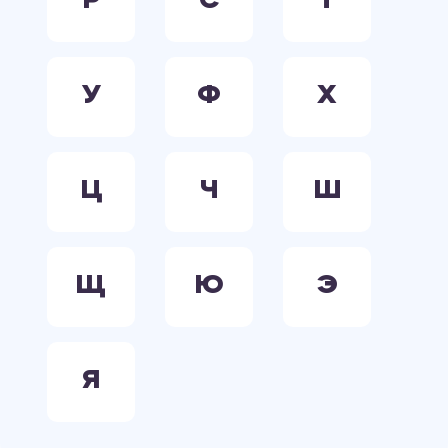
Р
С
Т
У
Ф
Х
Ц
Ч
Ш
Щ
Ю
Э
Я