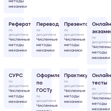
методы
механики
Реферат
Перевод
Презентация
Онлайн
по
по
по
экзаме
дисциплине
дисциплине
дисциплине
по
Численные
Численные
Численные
дисциплин
методы
методы
методы
Численны
механики
механики
механики
методы
механики
СУРС
Оформление
Практикум
Онлайн
по
по
по
тесты
дисциплине
дисциплине
по
ГОСТу
Численные
Численные
дисциплин
методы
методы
по
Численны
дисциплине
механики
механики
методы
Численные
механики