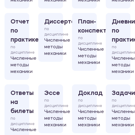
механики
механики
механики
механики
Отчет
Диссертация
План-
Дневни
по
по
конспект
по
дисциплине
по
практике
практи
Численные
дисциплине
методы
по
по
Численные
дисциплине
дисциплин
механики
методы
Численные
Численны
механики
методы
методы
механики
механики
Ответы
Эссе
Доклад
Задачи
по
по
по
на
дисциплине
дисциплине
дисциплин
билеты
Численные
Численные
Численны
методы
методы
методы
по
дисциплине
механики
механики
механики
Численные