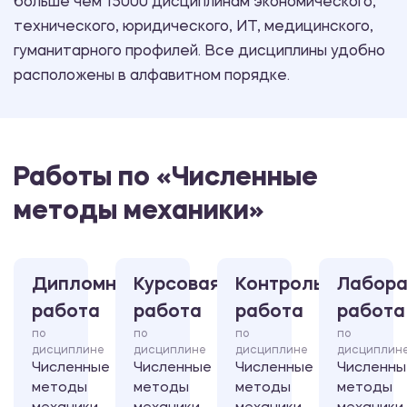
больше чем 15000 дисциплинам экономического,
технического, юридического, ИТ, медицинского,
гуманитарного профилей. Все дисциплины удобно
расположены в алфавитном порядке.
Работы по «Численные
методы механики»
Дипломная
Курсовая
Контрольная
Лабора
работа
работа
работа
работа
по
по
по
по
дисциплине
дисциплине
дисциплине
дисциплин
Численные
Численные
Численные
Численны
методы
методы
методы
методы