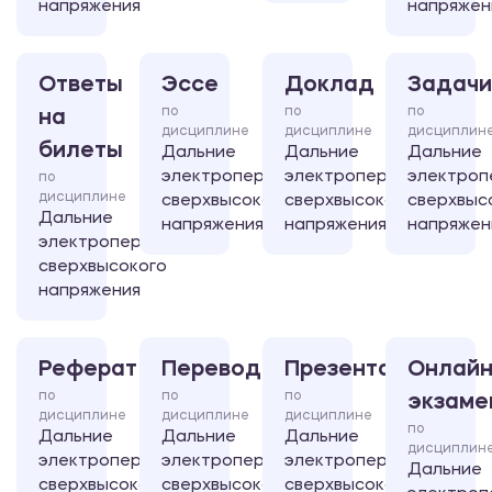
напряжения
напряжен
Ответы
Эссе
Доклад
Задачи
по
по
по
на
дисциплине
дисциплине
дисциплин
билеты
Дальние
Дальние
Дальние
электропередачи
электропередачи
электроп
по
дисциплине
сверхвысокого
сверхвысокого
сверхвыс
Дальние
напряжения
напряжения
напряжен
электропередачи
сверхвысокого
напряжения
Реферат
Перевод
Презентация
Онлайн
по
по
по
экзаме
дисциплине
дисциплине
дисциплине
по
Дальние
Дальние
Дальние
дисциплин
электропередачи
электропередачи
электропередачи
Дальние
сверхвысокого
сверхвысокого
сверхвысокого