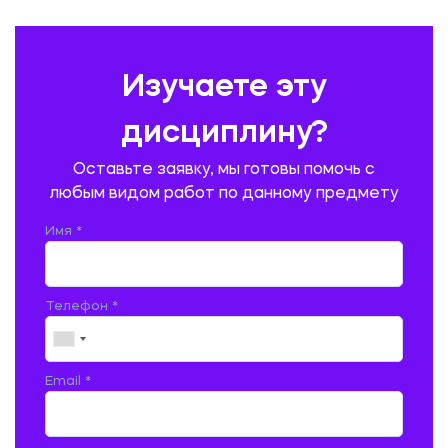
ПРАВОВЕДЕНИЕ
ПРЕДУПРЕЖДЕНИЕ И ЛИКВИДАЦИЯ ЧРЕЗВЫЧАЙНЫХ СИТУАЦИЙ
Изучаете эту
ПРОИЗВОДСТВО ПРОДУКЦИИ И ОРГАНИЗАЦИЯ ОБЩЕСТВЕННОГО
ПИТАНИЯ
дисциплину?
ПРОМЫШЛЕННОЕ И ГРАЖДАНСКОЕ СТРОИТЕЛЬСТВО
Оставьте заявку, мы готовы помочь с
ПСИХОЛОГИЯ
РЕВИЗИЯ И АУДИТ
РЕЖУЩИЙ ИНСТРУМЕНТ
любым видом работ по данному предмету
РУССКАЯ ЛИТЕРАТУРА
РУССКИЙ ЯЗЫК
Имя *
СЕЛЬСКОЕ ХОЗЯЙСТВО
СЕЛЬСКОХОЗЯЙСТВЕННАЯ ТЕХНИКА
СОЦИАЛЬНО-ГУМАНИТАРНЫЕ НАУКИ
СТАРОСЛАВЯНСКИЙ ЯЗЫК
Телефон *
СТРОИТЕЛЬСТВО АВТОМОБИЛЬНЫХ ДОРОГ
СТРОИТЕЛЬСТВО ЖЕЛЕЗНЫХ ДОРОГ
ТАМОЖЕННОЕ ДЕЛО
Email *
ТЕПЛОЭНЕРГЕТИКА
ТЕХНОЛОГИЯ ДЕРЕВООБРАБАТЫВАЮЩИХ ПРОИЗВОДСТВ