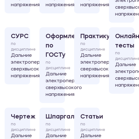
электроп
напряжения
напряжения
напряжения
сверхвыс
напряжен
СУРС
Оформление
Практикум
Онлайн
по
по
по
тесты
дисциплине
дисциплине
по
ГОСТу
Дальние
Дальние
дисциплин
электропередачи
электропередачи
по
Дальние
дисциплине
сверхвысокого
сверхвысокого
электроп
Дальние
напряжения
напряжения
сверхвыс
электропередачи
напряжен
сверхвысокого
напряжения
Чертеж
Шпаргалка
Статьи
по
по
по
дисциплине
дисциплине
дисциплине
Дальние
Дальние
Дальние