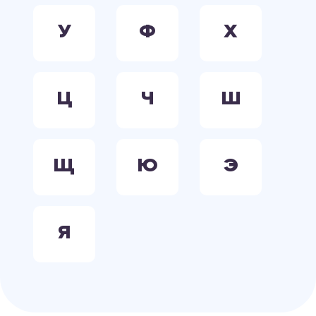
У
Ф
Х
Ц
Ч
Ш
Щ
Ю
Э
Я