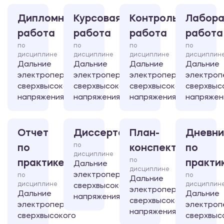
Дипломная
Курсовая
Контрольная
Лабора
работа
работа
работа
работа
по
по
по
по
дисциплине
дисциплине
дисциплине
дисциплин
Дальние
Дальние
Дальние
Дальние
электропередачи
электропередачи
электропередачи
электроп
сверхвысокого
сверхвысокого
сверхвысокого
сверхвыс
напряжения
напряжения
напряжения
напряжен
Отчет
Диссертация
План-
Дневни
по
по
конспект
по
дисциплине
по
практике
практи
Дальние
дисциплине
электропередачи
по
по
Дальние
дисциплине
дисциплин
сверхвысокого
электропередачи
Дальние
Дальние
напряжения
сверхвысокого
электропередачи
электроп
напряжения
сверхвысокого
сверхвыс