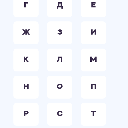
Г
Д
Е
Ж
З
И
К
Л
М
Н
О
П
Р
С
Т