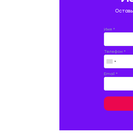
ГОСТИНИЧНЫЙ СЕРВИС. ТУРИЗМ.
Оставь
ДОКУМЕНТОВЕДЕНИЕ
ЖЕЛЕЗНОДОРОЖНЫЙ ТРАНСПОРТ
Имя *
ЖУРНАЛИСТИКА
Телефон *
ЗЕМЛЕУСТРОЙСТВО, КАДАСТР И
МОНИТОРИНГ ЗЕМЕЛЬ
ИНФОРМАТИКА И ПРОГРАММИРОВАНИЕ
Email *
ИСПАНСКИЙ ЯЗЫК
ИСТОРИЯ
ИТАЛЬЯНСКИЙ ЯЗЫК
КИТАЙСКИЙ ЯЗЫК. ЯПОНСКИЙ ЯЗЫК.
КУЛЬТУРОЛОГИЯ И ДЕЯТЕЛЬНОСТЬ В СФЕРЕ