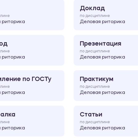
Доклад
плине
по дисциплине
 риторика
Деловая риторика
од
Презентация
плине
по дисциплине
 риторика
Деловая риторика
ление по ГОСТу
Практикум
плине
по дисциплине
 риторика
Деловая риторика
алка
Статьи
плине
по дисциплине
 риторика
Деловая риторика