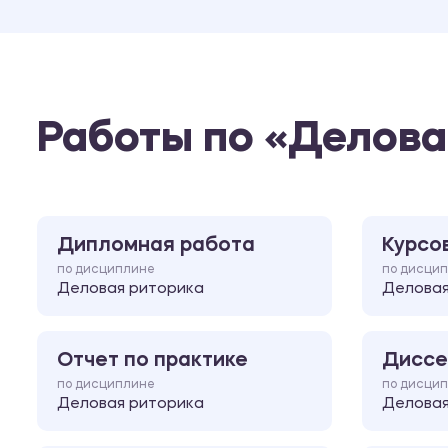
Работы по «Делова
Дипломная работа
Курсо
по дисциплине
по дисци
Деловая риторика
Деловая
Отчет по практике
Диссе
по дисциплине
по дисци
Деловая риторика
Деловая