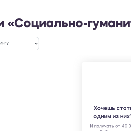
и «Социально-гумани
Хочешь стат
одним из них
И получать от 40 