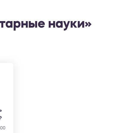
тарные науки»
ь
?
000