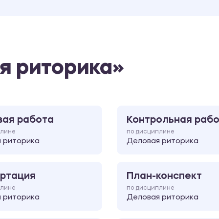
я риторика»
вая работа
Контрольная раб
плине
по дисциплине
 риторика
Деловая риторика
ртация
План-конспект
плине
по дисциплине
 риторика
Деловая риторика