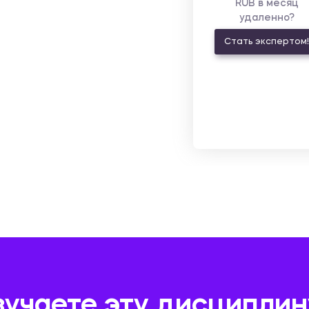
RUB в месяц
удаленно?
Стать экспертом!
зучаете эту дисциплин