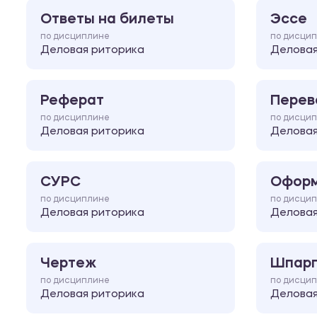
Ответы на билеты
Эссе
по дисциплине
по дисци
Деловая риторика
Деловая
Реферат
Перев
по дисциплине
по дисци
Деловая риторика
Деловая
СУРС
Оформ
по дисциплине
по дисци
Деловая риторика
Деловая
Чертеж
Шпарг
по дисциплине
по дисци
Деловая риторика
Деловая