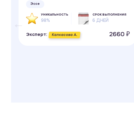
Эссе
ИЯ
УНИКАЛЬНОСТЬ
СРОК ВЫПОЛНЕНИЯ
98%
6 ДНЕЙ
 ₽
2660 ₽
Эксперт:
Калкасова А.