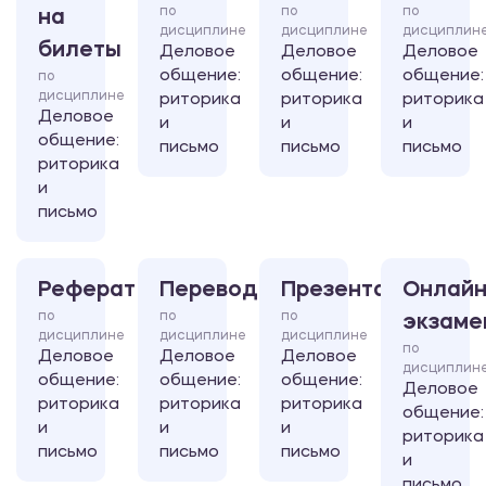
по
по
по
на
дисциплине
дисциплине
дисциплин
билеты
Деловое
Деловое
Деловое
общение:
общение:
общение:
по
дисциплине
риторика
риторика
риторика
Деловое
и
и
и
общение:
письмо
письмо
письмо
риторика
и
письмо
Реферат
Перевод
Презентация
Онлайн
по
по
по
экзаме
дисциплине
дисциплине
дисциплине
по
Деловое
Деловое
Деловое
дисциплин
общение:
общение:
общение:
Деловое
риторика
риторика
риторика
общение:
и
и
и
риторика
письмо
письмо
письмо
и
письмо