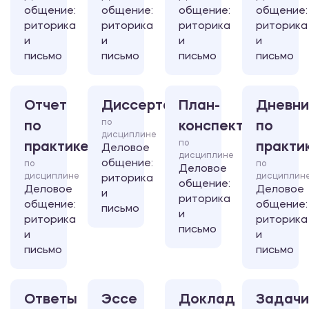
общение:
общение:
общение:
общение:
риторика
риторика
риторика
риторика
и
и
и
и
письмо
письмо
письмо
письмо
Отчет
Диссертация
План-
Дневни
по
по
конспект
по
дисциплине
по
практике
практи
Деловое
дисциплине
общение:
по
по
Деловое
дисциплине
дисциплин
риторика
общение:
Деловое
Деловое
и
риторика
общение:
общение:
письмо
и
риторика
риторика
письмо
и
и
письмо
письмо
Ответы
Эссе
Доклад
Задачи