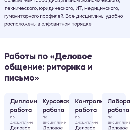
больше чем 15000 дисциплинам экономического,
технического, юридического, ИТ, медицинского,
гуманитарного профилей. Все дисциплины удобно
расположены в алфавитном порядке.
Работы по «Деловое
общение: риторика и
письмо»
Дипломная
Курсовая
Контрольная
Лабора
работа
работа
работа
работа
по
по
по
по
дисциплине
дисциплине
дисциплине
дисциплин
Деловое
Деловое
Деловое
Деловое