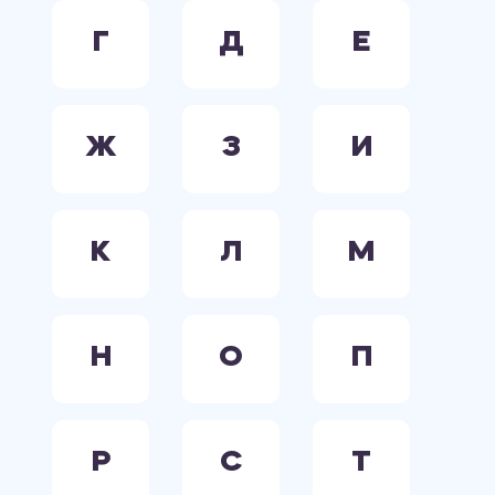
Г
Д
Е
Ж
З
И
К
Л
М
Н
О
П
Р
С
Т