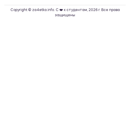
Copyright © za4etka.info. С ❤️ к студентам, 2026 г. Все права
защищены