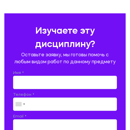
ПЕДАГОГИКА
ПОЛЬСКИЙ ЯЗЫК
ПОЧТОВАЯ СВЯЗЬ
ПРАВОВЕДЕНИЕ
ПРЕДУПРЕЖДЕНИЕ И ЛИКВИДАЦИЯ ЧРЕЗВЫЧАЙНЫХ СИТУАЦИЙ
Изучаете эту
ПРОИЗВОДСТВО ПРОДУКЦИИ И ОРГАНИЗАЦИЯ ОБЩЕСТВЕННОГО
ПИТАНИЯ
дисциплину?
ПРОМЫШЛЕННОЕ И ГРАЖДАНСКОЕ СТРОИТЕЛЬСТВО
Оставьте заявку, мы готовы помочь с
ПСИХОЛОГИЯ
РЕВИЗИЯ И АУДИТ
РЕЖУЩИЙ ИНСТРУМЕНТ
любым видом работ по данному предмету
РУССКАЯ ЛИТЕРАТУРА
РУССКИЙ ЯЗЫК
Имя *
СЕЛЬСКОЕ ХОЗЯЙСТВО
СЕЛЬСКОХОЗЯЙСТВЕННАЯ ТЕХНИКА
СОЦИАЛЬНО-ГУМАНИТАРНЫЕ НАУКИ
СТАРОСЛАВЯНСКИЙ ЯЗЫК
Телефон *
СТРОИТЕЛЬСТВО АВТОМОБИЛЬНЫХ ДОРОГ
СТРОИТЕЛЬСТВО ЖЕЛЕЗНЫХ ДОРОГ
ТАМОЖЕННОЕ ДЕЛО
Email *
ТЕПЛОЭНЕРГЕТИКА
ТЕХНОЛОГИЯ ДЕРЕВООБРАБАТЫВАЮЩИХ ПРОИЗВОДСТВ