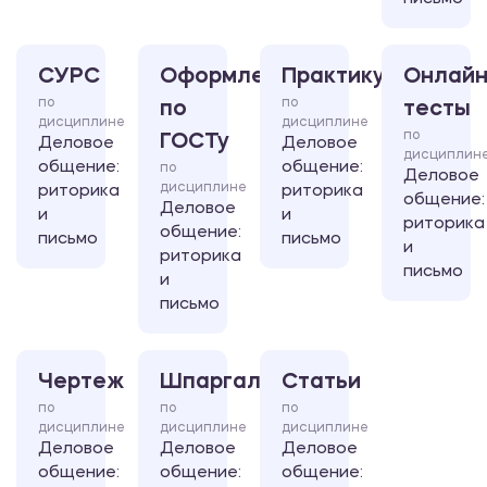
СУРС
Оформление
Практикум
Онлайн
по
по
по
тесты
дисциплине
дисциплине
по
ГОСТу
Деловое
Деловое
дисциплин
общение:
общение:
по
Деловое
дисциплине
риторика
риторика
общение:
Деловое
и
и
риторика
общение:
письмо
письмо
и
риторика
письмо
и
письмо
Чертеж
Шпаргалка
Статьи
по
по
по
дисциплине
дисциплине
дисциплине
Деловое
Деловое
Деловое
общение:
общение:
общение: