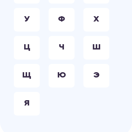
У
Ф
Х
Ц
Ч
Ш
Щ
Ю
Э
Я