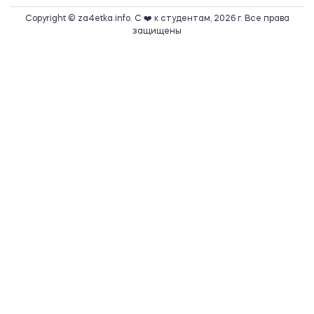
Copyright © za4etka.info. С ❤️ к студентам, 2026 г. Все права
защищены