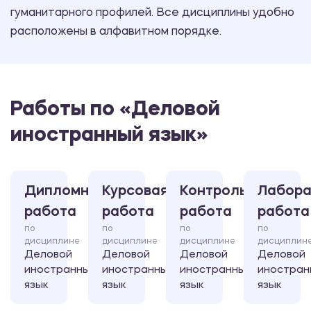
гуманитарного профилей. Все дисциплины удобно
расположены в алфавитном порядке.
Работы по «Деловой
иностранный язык»
Дипломная
Курсовая
Контрольная
Лабора
работа
работа
работа
работа
по
по
по
по
дисциплине
дисциплине
дисциплине
дисциплин
Деловой
Деловой
Деловой
Деловой
иностранный
иностранный
иностранный
иностран
язык
язык
язык
язык