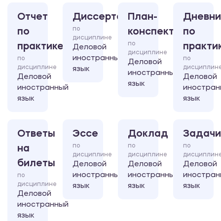
Отчет
Диссертация
План-
Дневни
по
по
конспект
по
дисциплине
по
практике
практи
Деловой
дисциплине
иностранный
по
по
Деловой
дисциплине
дисциплин
язык
иностранный
Деловой
Деловой
язык
иностранный
иностран
язык
язык
Ответы
Эссе
Доклад
Задачи
по
по
по
на
дисциплине
дисциплине
дисциплин
билеты
Деловой
Деловой
Деловой
иностранный
иностранный
иностран
по
дисциплине
язык
язык
язык
Деловой
иностранный
язык