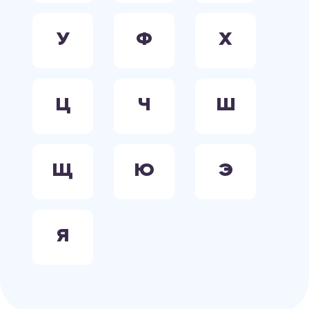
У
Ф
Х
Ц
Ч
Ш
Щ
Ю
Э
Я