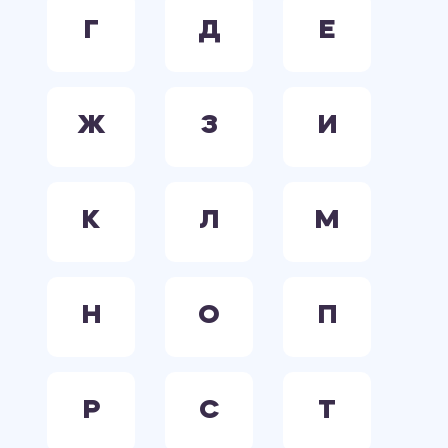
Г
Д
Е
Ж
З
И
К
Л
М
Н
О
П
Р
С
Т