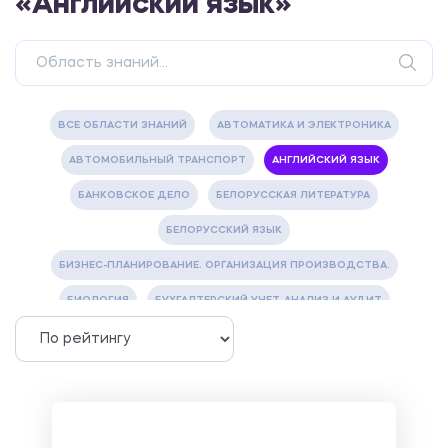
«Английский язык»
ВСЕ ОБЛАСТИ ЗНАНИЙ
АВТОМАТИКА И ЭЛЕКТРОНИКА
АВТОМОБИЛЬНЫЙ ТРАНСПОРТ
АНГЛИЙСКИЙ ЯЗЫК
БАНКОВСКОЕ ДЕЛО
БЕЛОРУССКАЯ ЛИТЕРАТУРА
БЕЛОРУССКИЙ ЯЗЫК
БИЗНЕС-ПЛАНИРОВАНИЕ. ОРГАНИЗАЦИЯ ПРОИЗВОДСТВА.
БИОЛОГИЯ
БУХГАЛТЕРСКИЙ УЧЕТ, АНАЛИЗ И АУДИТ
ВЕТЕРИНАРИЯ
ВОДОСНАБЖЕНИЕ И ВОДООТВЕДЕНИЕ
ГАЗОВАЯ И НЕФТЯНАЯ ПРОМЫШЛЕННОСТЬ
ГЕОГРАФИЯ
ГЕОЛОГИЯ И ГЕОДЕЗИЯ
ГИДРАВЛИКА
ГОСТИНИЧНЫЙ СЕРВИС. ТУРИЗМ.
ДОКУМЕНТОВЕДЕНИЕ