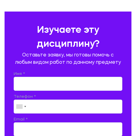
ПРАВОВЕДЕНИЕ
ПРЕДУПРЕЖДЕНИЕ И ЛИКВИДАЦИЯ ЧРЕЗВЫЧАЙНЫХ СИТУАЦИЙ
Изучаете эту
ПРОИЗВОДСТВО ПРОДУКЦИИ И ОРГАНИЗАЦИЯ ОБЩЕСТВЕННОГО
ПИТАНИЯ
дисциплину?
ПРОМЫШЛЕННОЕ И ГРАЖДАНСКОЕ СТРОИТЕЛЬСТВО
Оставьте заявку, мы готовы помочь с
ПСИХОЛОГИЯ
РЕВИЗИЯ И АУДИТ
РЕЖУЩИЙ ИНСТРУМЕНТ
любым видом работ по данному предмету
РУССКАЯ ЛИТЕРАТУРА
РУССКИЙ ЯЗЫК
Имя *
СЕЛЬСКОЕ ХОЗЯЙСТВО
СЕЛЬСКОХОЗЯЙСТВЕННАЯ ТЕХНИКА
СОЦИАЛЬНО-ГУМАНИТАРНЫЕ НАУКИ
СТАРОСЛАВЯНСКИЙ ЯЗЫК
Телефон *
СТРОИТЕЛЬСТВО АВТОМОБИЛЬНЫХ ДОРОГ
СТРОИТЕЛЬСТВО ЖЕЛЕЗНЫХ ДОРОГ
ТАМОЖЕННОЕ ДЕЛО
Email *
ТЕПЛОЭНЕРГЕТИКА
ТЕХНОЛОГИЯ ДЕРЕВООБРАБАТЫВАЮЩИХ ПРОИЗВОДСТВ