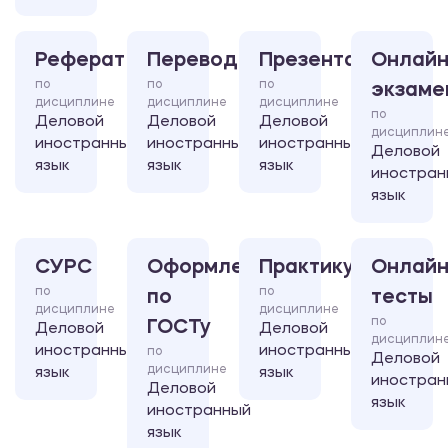
Реферат
Перевод
Презентация
Онлайн
по
по
по
экзаме
дисциплине
дисциплине
дисциплине
по
Деловой
Деловой
Деловой
дисциплин
иностранный
иностранный
иностранный
Деловой
язык
язык
язык
иностран
язык
СУРС
Оформление
Практикум
Онлайн
по
по
по
тесты
дисциплине
дисциплине
по
ГОСТу
Деловой
Деловой
дисциплин
иностранный
иностранный
по
Деловой
дисциплине
язык
язык
иностран
Деловой
язык
иностранный
язык