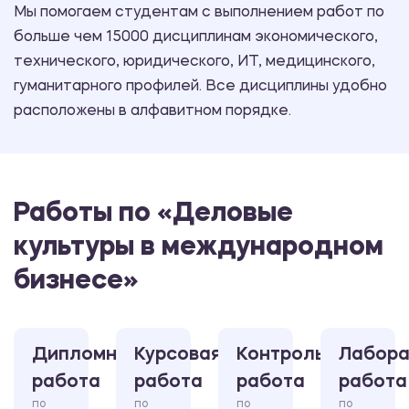
Мы помогаем студентам с выполнением работ по
больше чем 15000 дисциплинам экономического,
технического, юридического, ИТ, медицинского,
гуманитарного профилей. Все дисциплины удобно
расположены в алфавитном порядке.
Работы по «Деловые
культуры в международном
бизнесе»
Дипломная
Курсовая
Контрольная
Лабора
работа
работа
работа
работа
по
по
по
по