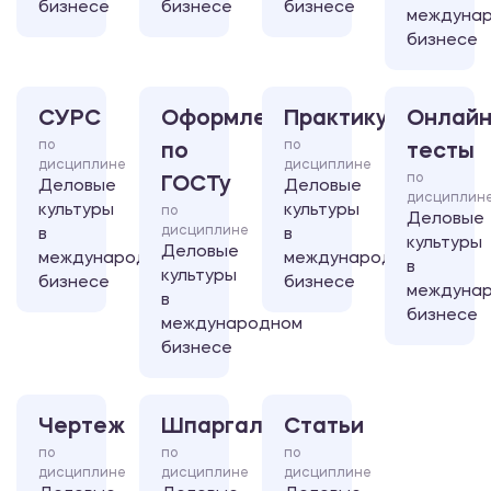
бизнесе
бизнесе
бизнесе
междуна
бизнесе
СУРС
Оформление
Практикум
Онлайн
по
по
по
тесты
дисциплине
дисциплине
по
ГОСТу
Деловые
Деловые
дисциплин
культуры
культуры
по
Деловые
дисциплине
в
в
культуры
Деловые
международном
международном
в
культуры
бизнесе
бизнесе
междуна
в
бизнесе
международном
бизнесе
Чертеж
Шпаргалка
Статьи
по
по
по
дисциплине
дисциплине
дисциплине