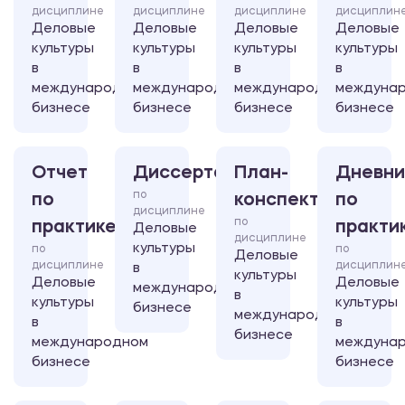
дисциплине
дисциплине
дисциплине
дисциплин
Деловые
Деловые
Деловые
Деловые
культуры
культуры
культуры
культуры
в
в
в
в
международном
международном
международном
междуна
бизнесе
бизнесе
бизнесе
бизнесе
Отчет
Диссертация
План-
Дневни
по
по
конспект
по
дисциплине
по
практике
практи
Деловые
дисциплине
культуры
по
по
Деловые
дисциплине
дисциплин
в
культуры
Деловые
Деловые
международном
в
культуры
культуры
бизнесе
международном
в
в
бизнесе
международном
междуна
бизнесе
бизнесе