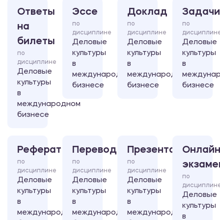
Ответы
Эссе
Доклад
Задачи
по
по
по
на
дисциплине
дисциплине
дисциплин
билеты
Деловые
Деловые
Деловые
культуры
культуры
культуры
по
дисциплине
в
в
в
Деловые
международном
международном
междуна
культуры
бизнесе
бизнесе
бизнесе
в
международном
бизнесе
Реферат
Перевод
Презентация
Онлайн
по
по
по
экзаме
дисциплине
дисциплине
дисциплине
по
Деловые
Деловые
Деловые
дисциплин
культуры
культуры
культуры
Деловые
в
в
в
культуры
международном
международном
международном
в