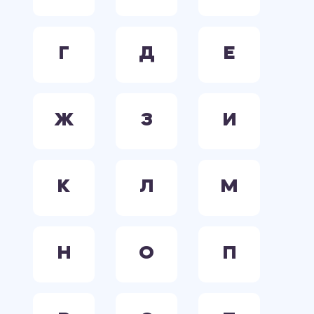
Г
Д
Е
Ж
З
И
К
Л
М
Н
О
П