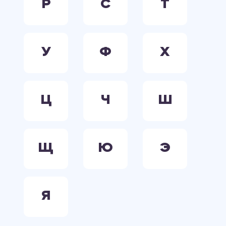
Р
С
Т
У
Ф
Х
Ц
Ч
Ш
Щ
Ю
Э
Я