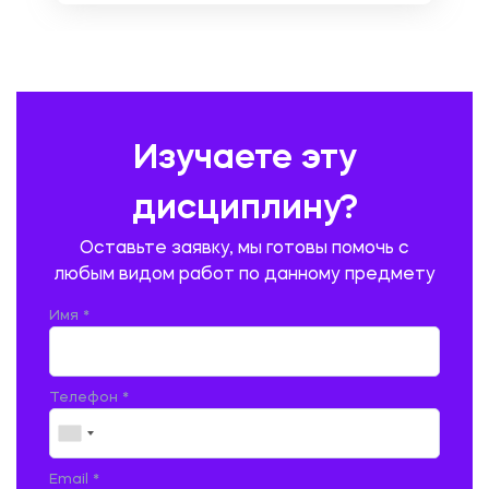
ОХРАНА ТРУДА И БЕЗОПАСНОСТЬ ЖИЗНЕДЕЯТЕЛЬНОСТИ
ПЕДАГОГИКА
ПОЛЬСКИЙ ЯЗЫК
ПОЧТОВАЯ СВЯЗЬ
ПРАВОВЕДЕНИЕ
ПРЕДУПРЕЖДЕНИЕ И ЛИКВИДАЦИЯ ЧРЕЗВЫЧАЙНЫХ СИТУАЦИЙ
Изучаете эту
ПРОИЗВОДСТВО ПРОДУКЦИИ И ОРГАНИЗАЦИЯ ОБЩЕСТВЕННОГО
ПИТАНИЯ
дисциплину?
ПРОМЫШЛЕННОЕ И ГРАЖДАНСКОЕ СТРОИТЕЛЬСТВО
Оставьте заявку, мы готовы помочь с
ПСИХОЛОГИЯ
РЕВИЗИЯ И АУДИТ
РЕЖУЩИЙ ИНСТРУМЕНТ
любым видом работ по данному предмету
РУССКАЯ ЛИТЕРАТУРА
РУССКИЙ ЯЗЫК
Имя *
СЕЛЬСКОЕ ХОЗЯЙСТВО
СЕЛЬСКОХОЗЯЙСТВЕННАЯ ТЕХНИКА
СОЦИАЛЬНО-ГУМАНИТАРНЫЕ НАУКИ
СТАРОСЛАВЯНСКИЙ ЯЗЫК
Телефон *
СТРОИТЕЛЬСТВО АВТОМОБИЛЬНЫХ ДОРОГ
СТРОИТЕЛЬСТВО ЖЕЛЕЗНЫХ ДОРОГ
ТАМОЖЕННОЕ ДЕЛО
Email *