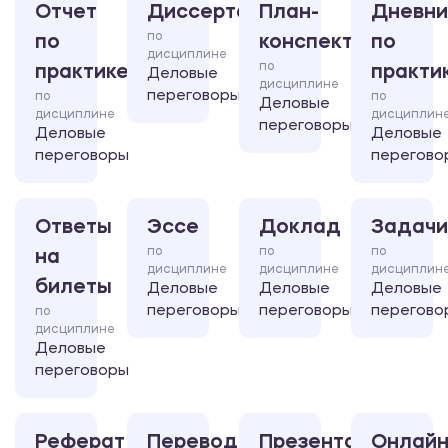
Отчет
Диссертация
План-
Дневни
по
по
конспект
по
дисциплине
по
практике
практи
Деловые
дисциплине
переговоры
по
по
Деловые
дисциплине
дисциплин
переговоры
Деловые
Деловые
переговоры
перегово
Ответы
Эссе
Доклад
Задачи
по
по
по
на
дисциплине
дисциплине
дисциплин
билеты
Деловые
Деловые
Деловые
переговоры
переговоры
перегово
по
дисциплине
Деловые
переговоры
Реферат
Перевод
Презентация
Онлайн