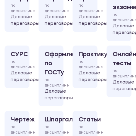
по
по
по
экзаме
дисциплине
дисциплине
дисциплине
по
Деловые
Деловые
Деловые
дисциплин
переговоры
переговоры
переговоры
Деловые
перегово
СУРС
Оформление
Практикум
Онлайн
по
по
по
тесты
дисциплине
дисциплине
по
ГОСТу
Деловые
Деловые
дисциплин
переговоры
переговоры
по
Деловые
дисциплине
перегово
Деловые
переговоры
Чертеж
Шпаргалка
Статьи
по
по
по
дисциплине
дисциплине
дисциплине