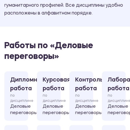
гуманитарного профилей. Все дисциплины удобно
расположены в алфавитном порядке.
Работы по «Деловые
переговоры»
Дипломная
Курсовая
Контрольная
Лабора
работа
работа
работа
работа
по
по
по
по
дисциплине
дисциплине
дисциплине
дисциплин
Деловые
Деловые
Деловые
Деловые
переговоры
переговоры
переговоры
перегово