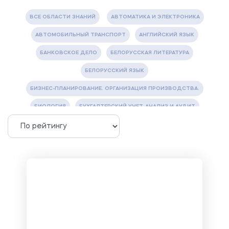
ВСЕ ОБЛАСТИ ЗНАНИЙ
АВТОМАТИКА И ЭЛЕКТРОНИКА
АВТОМОБИЛЬНЫЙ ТРАНСПОРТ
АНГЛИЙСКИЙ ЯЗЫК
БАНКОВСКОЕ ДЕЛО
БЕЛОРУССКАЯ ЛИТЕРАТУРА
БЕЛОРУССКИЙ ЯЗЫК
БИЗНЕС-ПЛАНИРОВАНИЕ. ОРГАНИЗАЦИЯ ПРОИЗВОДСТВА.
БИОЛОГИЯ
БУХГАЛТЕРСКИЙ УЧЕТ, АНАЛИЗ И АУДИТ
ВЕТЕРИНАРИЯ
ВОДОСНАБЖЕНИЕ И ВОДООТВЕДЕНИЕ
ГАЗОВАЯ И НЕФТЯНАЯ ПРОМЫШЛЕННОСТЬ
ГЕОГРАФИЯ
ГЕОЛОГИЯ И ГЕОДЕЗИЯ
ГИДРАВЛИКА
ГОСТИНИЧНЫЙ СЕРВИС. ТУРИЗМ.
ДОКУМЕНТОВЕДЕНИЕ
ЖЕЛЕЗНОДОРОЖНЫЙ ТРАНСПОРТ
ЖУРНАЛИСТИКА
ЗЕМЛЕУСТРОЙСТВО, КАДАСТР И МОНИТОРИНГ ЗЕМЕЛЬ