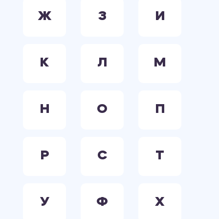
Ж
З
И
К
Л
М
Н
О
П
Р
С
Т
У
Ф
Х