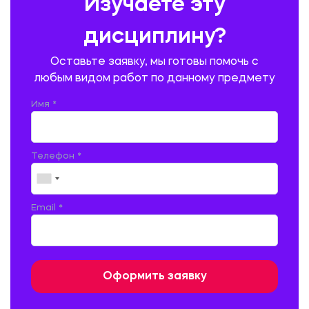
Изучаете эту
ПРОИЗВОДСТВО ПРОДУКЦИИ И ОРГАНИЗАЦИЯ ОБЩЕСТВЕННОГО
ПИТАНИЯ
дисциплину?
ПРОМЫШЛЕННОЕ И ГРАЖДАНСКОЕ СТРОИТЕЛЬСТВО
Оставьте заявку, мы готовы помочь с
ПСИХОЛОГИЯ
РЕВИЗИЯ И АУДИТ
РЕЖУЩИЙ ИНСТРУМЕНТ
любым видом работ по данному предмету
РУССКАЯ ЛИТЕРАТУРА
РУССКИЙ ЯЗЫК
Имя *
СЕЛЬСКОЕ ХОЗЯЙСТВО
СЕЛЬСКОХОЗЯЙСТВЕННАЯ ТЕХНИКА
СОЦИАЛЬНО-ГУМАНИТАРНЫЕ НАУКИ
СТАРОСЛАВЯНСКИЙ ЯЗЫК
Телефон *
СТРОИТЕЛЬСТВО АВТОМОБИЛЬНЫХ ДОРОГ
СТРОИТЕЛЬСТВО ЖЕЛЕЗНЫХ ДОРОГ
ТАМОЖЕННОЕ ДЕЛО
Email *
ТЕПЛОЭНЕРГЕТИКА
ТЕХНОЛОГИЯ ДЕРЕВООБРАБАТЫВАЮЩИХ ПРОИЗВОДСТВ
ТЕХНОЛОГИЯ ЛИТЕЙНОГО ПРОИЗВОДСТВА
ТЕХНОЛОГИЯ МАШИНОСТРОЕНИЯ