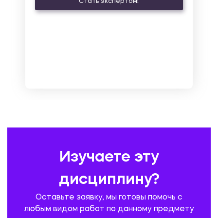
Стать экспертом!
ЛАТИНСКИЙ ЯЗЫК
ЛЕСНОЕ ХОЗЯЙСТВО
ЛОГИСТИКА
МАРКЕТИНГ И РЕКЛАМА
МАТЕМАТИКА
МЕДИЦИНА
МЕНЕДЖМЕНТ
МЕТАЛЛУРГИЯ. СВАРКА.
МЕТРОЛОГИЯ И СТАНДАРТИЗАЦИЯ
МЕХАНИКА МАТЕРИАЛОВ
НЕМЕЦКИЙ ЯЗЫК
ОХРАНА ТРУДА И БЕЗОПАСНОСТЬ ЖИЗНЕДЕЯТЕЛЬНОСТИ
ПЕДАГОГИКА
ПОЛЬСКИЙ ЯЗЫК
ПОЧТОВАЯ СВЯЗЬ
ПРАВОВЕДЕНИЕ
ПРЕДУПРЕЖДЕНИЕ И ЛИКВИДАЦИЯ ЧРЕЗВЫЧАЙНЫХ СИТУАЦИЙ
Изучаете эту
ПРОИЗВОДСТВО ПРОДУКЦИИ И ОРГАНИЗАЦИЯ ОБЩЕСТВЕННОГО
ПИТАНИЯ
дисциплину?
ПРОМЫШЛЕННОЕ И ГРАЖДАНСКОЕ СТРОИТЕЛЬСТВО
Оставьте заявку, мы готовы помочь с
ПСИХОЛОГИЯ
РЕВИЗИЯ И АУДИТ
РЕЖУЩИЙ ИНСТРУМЕНТ
любым видом работ по данному предмету