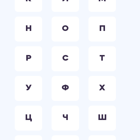
Н
О
П
Р
С
Т
У
Ф
Х
Ц
Ч
Ш