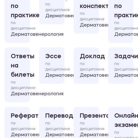
по
по
конспект
по
дисциплине
по
практике
практи
Дерматовенерология
дисциплине
по
по
Дерматовенерология
дисциплине
дисциплин
Дерматовенерология
Дерматов
Ответы
Эссе
Доклад
Задачи
по
по
по
на
дисциплине
дисциплине
дисциплин
билеты
Дерматовенерология
Дерматовенерология
Дерматов
по
дисциплине
Дерматовенерология
Реферат
Перевод
Презентация
Онлайн
по
по
по
экзаме
дисциплине
дисциплине
дисциплине
по
Дерматовенерология
Дерматовенерология
Дерматовенерология