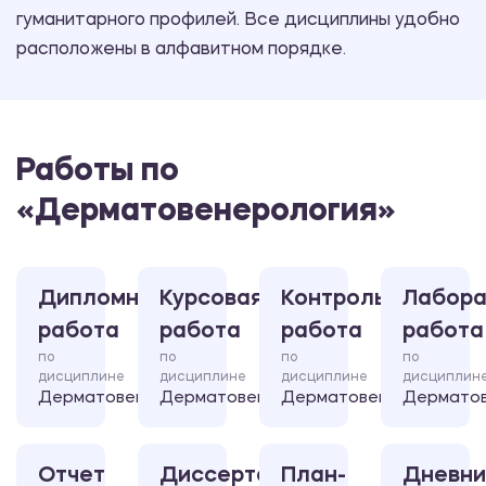
гуманитарного профилей. Все дисциплины удобно
расположены в алфавитном порядке.
Работы по
«Дерматовенерология»
Дипломная
Курсовая
Контрольная
Лабора
работа
работа
работа
работа
по
по
по
по
дисциплине
дисциплине
дисциплине
дисциплин
Дерматовенерология
Дерматовенерология
Дерматовенерология
Дерматов
Отчет
Диссертация
План-
Дневни