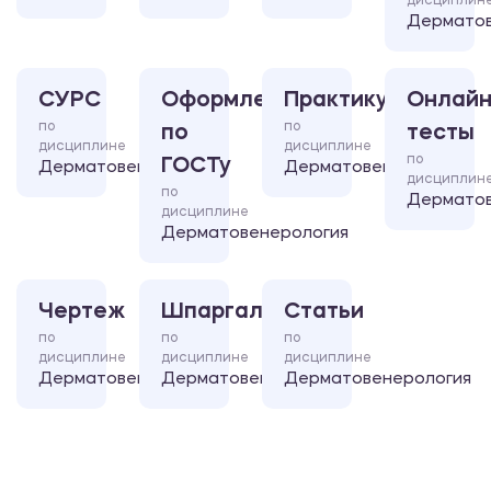
дисциплин
Дерматов
СУРС
Оформление
Практикум
Онлайн
по
по
по
тесты
дисциплине
дисциплине
по
ГОСТу
Дерматовенерология
Дерматовенерология
дисциплин
по
Дерматов
дисциплине
Дерматовенерология
Чертеж
Шпаргалка
Статьи
по
по
по
дисциплине
дисциплине
дисциплине
Дерматовенерология
Дерматовенерология
Дерматовенерология