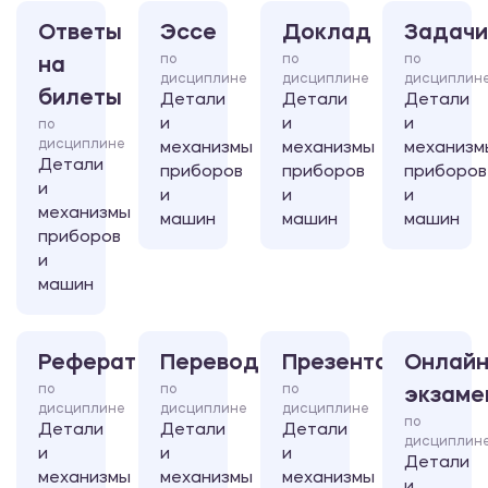
Ответы
Эссе
Доклад
Задачи
по
по
по
на
дисциплине
дисциплине
дисциплин
билеты
Детали
Детали
Детали
и
и
и
по
дисциплине
механизмы
механизмы
механизм
Детали
приборов
приборов
приборов
и
и
и
и
механизмы
машин
машин
машин
приборов
и
машин
Реферат
Перевод
Презентация
Онлайн
по
по
по
экзаме
дисциплине
дисциплине
дисциплине
по
Детали
Детали
Детали
дисциплин
и
и
и
Детали
механизмы
механизмы
механизмы
и