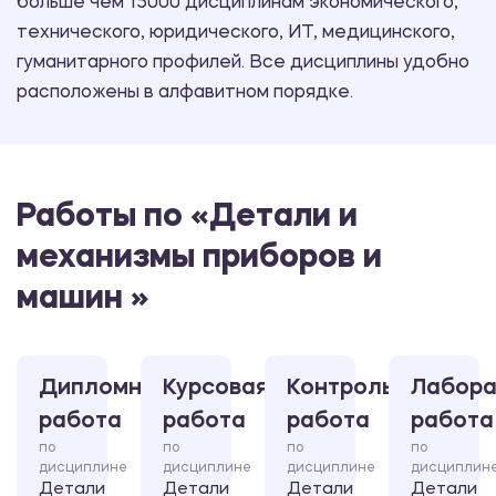
больше чем 15000 дисциплинам экономического,
технического, юридического, ИТ, медицинского,
гуманитарного профилей. Все дисциплины удобно
расположены в алфавитном порядке.
Работы по «Детали и
механизмы приборов и
машин »
Дипломная
Курсовая
Контрольная
Лабора
работа
работа
работа
работа
по
по
по
по
дисциплине
дисциплине
дисциплине
дисциплин
Детали
Детали
Детали
Детали