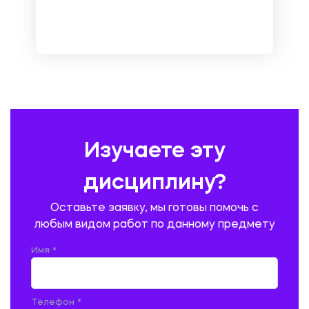
МЕТРОЛОГИЯ И СТАНДАРТИЗАЦИЯ
МЕХАНИКА МАТЕРИАЛОВ
НЕМЕЦКИЙ ЯЗЫК
ОХРАНА ТРУДА И БЕЗОПАСНОСТЬ ЖИЗНЕДЕЯТЕЛЬНОСТИ
ПЕДАГОГИКА
ПОЛЬСКИЙ ЯЗЫК
ПОЧТОВАЯ СВЯЗЬ
ПРАВОВЕДЕНИЕ
ПРЕДУПРЕЖДЕНИЕ И ЛИКВИДАЦИЯ ЧРЕЗВЫЧАЙНЫХ СИТУАЦИЙ
Изучаете эту
ПРОИЗВОДСТВО ПРОДУКЦИИ И ОРГАНИЗАЦИЯ ОБЩЕСТВЕННОГО
ПИТАНИЯ
дисциплину?
ПРОМЫШЛЕННОЕ И ГРАЖДАНСКОЕ СТРОИТЕЛЬСТВО
Оставьте заявку, мы готовы помочь с
ПСИХОЛОГИЯ
РЕВИЗИЯ И АУДИТ
РЕЖУЩИЙ ИНСТРУМЕНТ
любым видом работ по данному предмету
РУССКАЯ ЛИТЕРАТУРА
РУССКИЙ ЯЗЫК
Имя *
СЕЛЬСКОЕ ХОЗЯЙСТВО
СЕЛЬСКОХОЗЯЙСТВЕННАЯ ТЕХНИКА
СОЦИАЛЬНО-ГУМАНИТАРНЫЕ НАУКИ
СТАРОСЛАВЯНСКИЙ ЯЗЫК
Телефон *