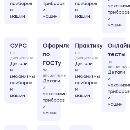
приборов
приборов
приборов
механизм
и
и
и
приборов
машин
машин
машин
и
машин
СУРС
Оформление
Практикум
Онлайн
по
по
по
тесты
дисциплине
дисциплине
по
ГОСТу
Детали
Детали
дисциплин
и
и
по
Детали
дисциплине
механизмы
механизмы
и
Детали
приборов
приборов
механизм
и
и
и
приборов
механизмы
машин
машин
и
приборов
машин
и
машин