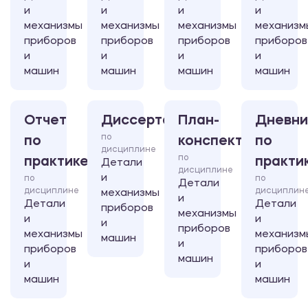
и
и
и
и
механизмы
механизмы
механизмы
механизм
приборов
приборов
приборов
приборов
и
и
и
и
машин
машин
машин
машин
Отчет
Диссертация
План-
Дневни
по
по
конспект
по
дисциплине
по
практике
практи
Детали
дисциплине
и
по
по
Детали
дисциплине
дисциплин
механизмы
и
Детали
Детали
приборов
механизмы
и
и
и
приборов
механизмы
механизм
машин
и
приборов
приборов
машин
и
и
машин
машин