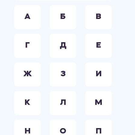
А
Б
В
Г
Д
Е
Ж
З
И
К
Л
М
Н
О
П