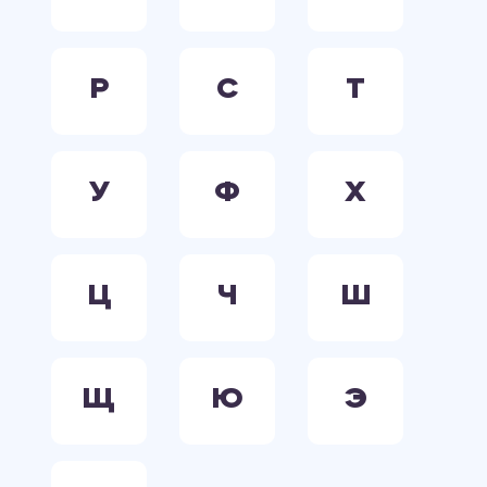
Р
С
Т
У
Ф
Х
Ц
Ч
Ш
Щ
Ю
Э