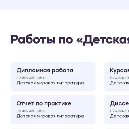
Работы по «Детска
Дипломная работа
Курсо
по дисциплине
по дисци
Детская мировая литература
Детская
Отчет по практике
Диссе
по дисциплине
по дисци
Детская мировая литература
Детская