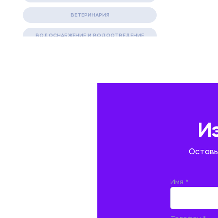
ВЕТЕРИНАРИЯ
ВОДОСНАБЖЕНИЕ И ВОДООТВЕДЕНИЕ
ГАЗОВАЯ И НЕФТЯНАЯ ПРОМЫШЛЕННОСТЬ
ГЕОГРАФИЯ
ГЕОЛОГИЯ И ГЕОДЕЗИЯ
ГИДРАВЛИКА
И
ГОСТИНИЧНЫЙ СЕРВИС. ТУРИЗМ.
Оставь
ДОКУМЕНТОВЕДЕНИЕ
ЖЕЛЕЗНОДОРОЖНЫЙ ТРАНСПОРТ
Имя *
ЖУРНАЛИСТИКА