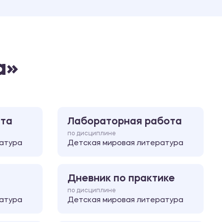
Ответы на билеты
а»
ота
Лабораторная работа
по дисциплине
атура
Детская мировая литература
Дневник по практике
по дисциплине
атура
Детская мировая литература