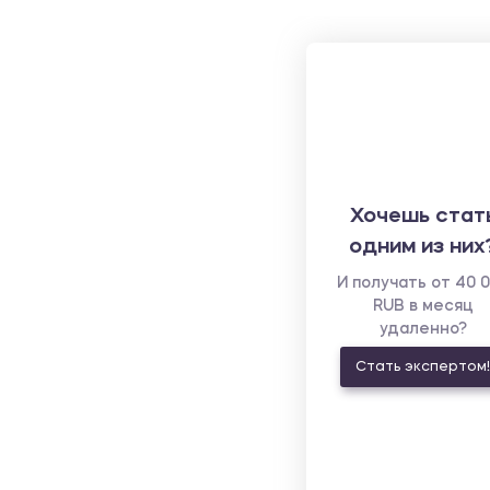
Хочешь стат
одним из них
И получать от 40 
RUB в месяц
удаленно?
Стать экспертом!