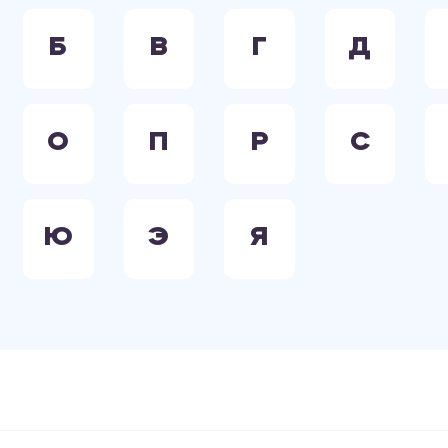
Б
В
Г
Д
О
П
Р
С
Ю
Э
Я