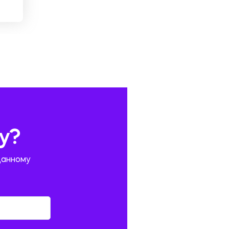
у?
данному