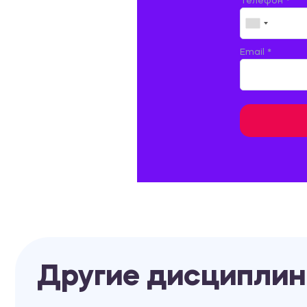
Телефон *
ЗЕМЛЕУСТРОЙСТВО, КАДАСТР И
МОНИТОРИНГ ЗЕМЕЛЬ
ИНФОРМАТИКА И ПРОГРАММИРОВАНИЕ
Email *
ИСПАНСКИЙ ЯЗЫК
ИСТОРИЯ
ИТАЛЬЯНСКИЙ ЯЗЫК
КИТАЙСКИЙ ЯЗЫК. ЯПОНСКИЙ ЯЗЫК.
КУЛЬТУРОЛОГИЯ И ДЕЯТЕЛЬНОСТЬ В СФЕРЕ
КУЛЬТУРЫ
ЛАТИНСКИЙ ЯЗЫК
ЛЕСНОЕ ХОЗЯЙСТВО
Другие дисципли
ЛОГИСТИКА