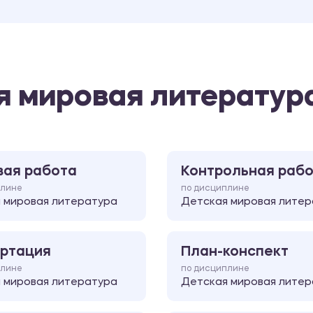
я мировая литератур
вая работа
Контрольная раб
плине
по дисциплине
 мировая литература
Детская мировая литер
ртация
План-конспект
плине
по дисциплине
 мировая литература
Детская мировая литер