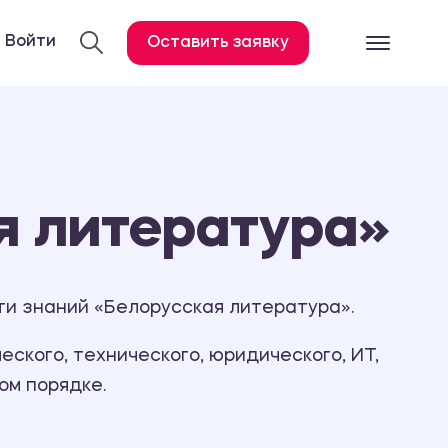
Войти
Оставить заявку
Готовые работ
Все услуги
Дипломная работа
я литература»
Курсовая работа
Контрольная работа
Лабораторная работа
ти знаний «Белорусская литература».
Отчет по практике
ского, технического, юридического, ИТ,
Диссертация
ом порядке.
План-конспект
Дневник по практике