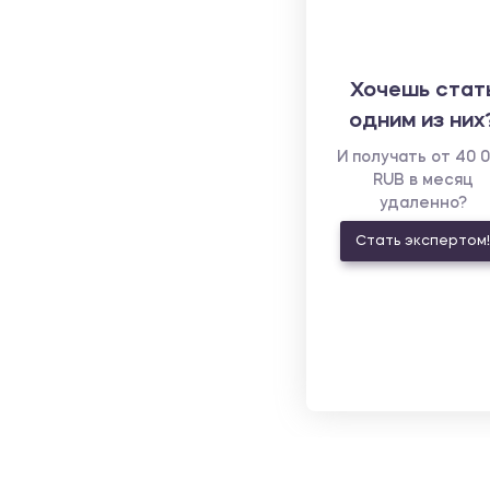
Хочешь стат
одним из них
И получать от 40 
RUB в месяц
удаленно?
Стать экспертом!