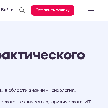
Войти
Оставить заявку
Готовые работ
Все услуги
Дипломная работа
рактического
Курсовая работа
Контрольная работа
Лабораторная работа
Отчет по практике
Диссертация
» в области знаний «Психология».
План-конспект
ского, технического, юридического, ИТ,
Дневник по практике