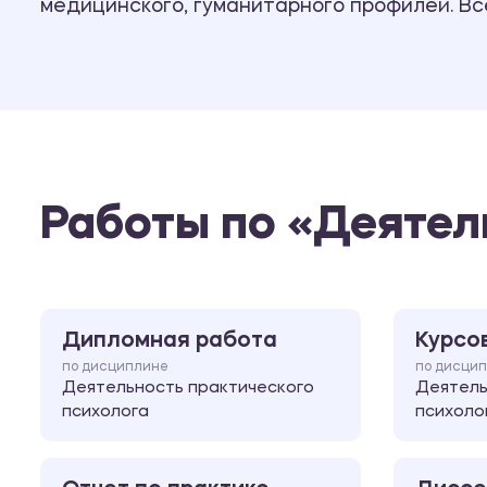
медицинского, гуманитарного профилей. В
Работы по «Деятел
Дипломная работа
Курсо
по дисциплине
по дисци
Деятельность практического
Деятель
психолога
психоло