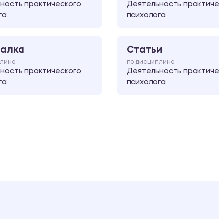
ность практического
Деятельность практиче
га
психолога
алка
Статьи
плине
по дисциплине
ность практического
Деятельность практиче
га
психолога