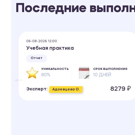
Последние выпол
06-08-2026 12:00
Учебная практика
Отчет
УНИКАЛЬНОСТЬ
СРОК ВЫПОЛНЕНИЯ
80%
10 ДНЕЙ
ИЯ
8279 ₽
Эксперт:
Адоевцева О.
 ₽