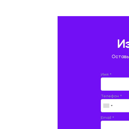
ГЕОГРАФИЯ
ГЕОЛОГИЯ И ГЕОДЕЗИЯ
ГИДРАВЛИКА
И
ГОСТИНИЧНЫЙ СЕРВИС. ТУРИЗМ.
Оставь
ДОКУМЕНТОВЕДЕНИЕ
ЖЕЛЕЗНОДОРОЖНЫЙ ТРАНСПОРТ
Имя *
ЖУРНАЛИСТИКА
Телефон *
ЗЕМЛЕУСТРОЙСТВО, КАДАСТР И
МОНИТОРИНГ ЗЕМЕЛЬ
ИНФОРМАТИКА И ПРОГРАММИРОВАНИЕ
Email *
ИСПАНСКИЙ ЯЗЫК