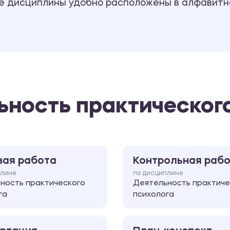
се дисциплины удобно расположены в алфавитн
ьность практическог
вая работа
Контрольная раб
плине
по дисциплине
ность практического
Деятельность практиче
га
психолога