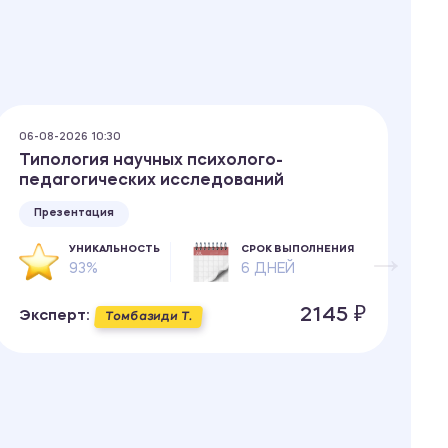
06-08-2026 10:30
06
Типология научных психолого-
В
педагогических исследований
р
и
Презентация
УНИКАЛЬНОСТЬ
СРОК ВЫПОЛНЕНИЯ
93%
6 ДНЕЙ
2145 ₽
Эксперт:
Томбазиди Т.
Э