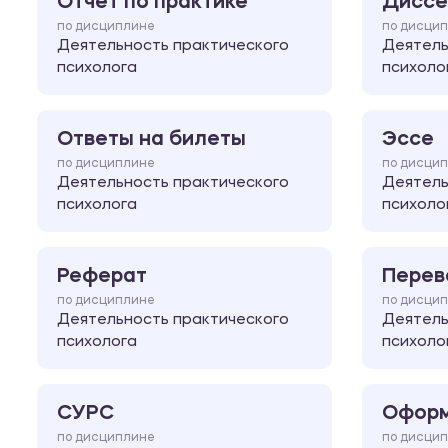
Отчет по практике
Диссе
по дисциплине
по дисци
Деятельность практического
Деятель
психолога
психоло
Ответы на билеты
Эссе
по дисциплине
по дисци
Деятельность практического
Деятель
психолога
психоло
Реферат
Перев
по дисциплине
по дисци
Деятельность практического
Деятель
психолога
психоло
СУРС
Оформ
по дисциплине
по дисци