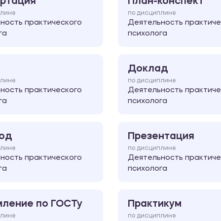
ртация
План-конспект
плине
по дисциплине
ность практического
Деятельность практиче
га
психолога
Доклад
плине
по дисциплине
ность практического
Деятельность практиче
га
психолога
од
Презентация
плине
по дисциплине
ность практического
Деятельность практиче
га
психолога
ление по ГОСТу
Практикум
плине
по дисциплине