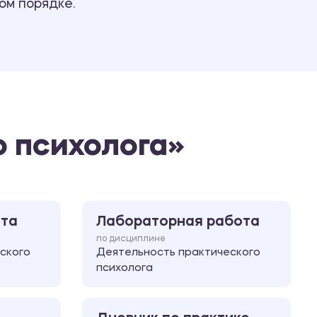
ом порядке.
Ответы на билеты
о психолога»
ота
Лабораторная работа
по дисциплине
ского
Деятельность практического
психолога