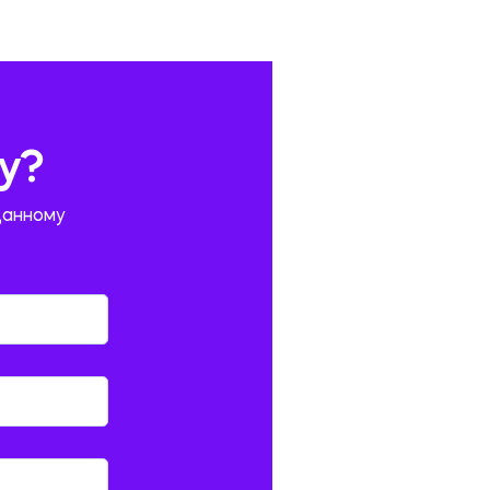
у?
данному