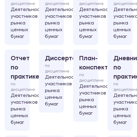
дисциплине
дисциплине
дисциплине
дисциплин
Деятельность
Деятельность
Деятельность
Деятельн
участников
участников
участников
участник
рынка
рынка
рынка
рынка
ценных
ценных
ценных
ценных
бумаг
бумаг
бумаг
бумаг
Отчет
Диссертация
План-
Дневни
по
по
конспект
по
дисциплине
по
практике
практи
Деятельность
дисциплине
участников
по
по
Деятельность
дисциплине
дисциплин
рынка
участников
Деятельность
Деятельн
ценных
рынка
участников
участник
бумаг
ценных
рынка
рынка
бумаг
ценных
ценных
бумаг
бумаг