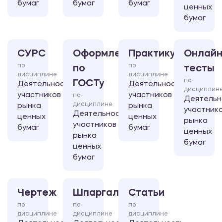
бумаг
бумаг
бумаг
ценных
бумаг
СУРС
Оформление
Практикум
Онлайн
по
по
по
тесты
дисциплине
дисциплине
по
ГОСТу
Деятельность
Деятельность
дисциплин
участников
участников
по
Деятельн
дисциплине
рынка
рынка
участник
Деятельность
ценных
ценных
рынка
участников
бумаг
бумаг
ценных
рынка
бумаг
ценных
бумаг
Чертеж
Шпаргалка
Статьи
по
по
по
дисциплине
дисциплине
дисциплине