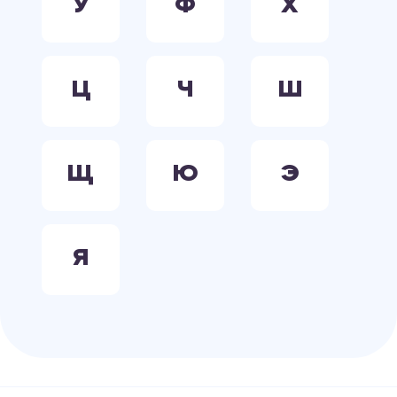
У
Ф
Х
Ц
Ч
Ш
Щ
Ю
Э
Я