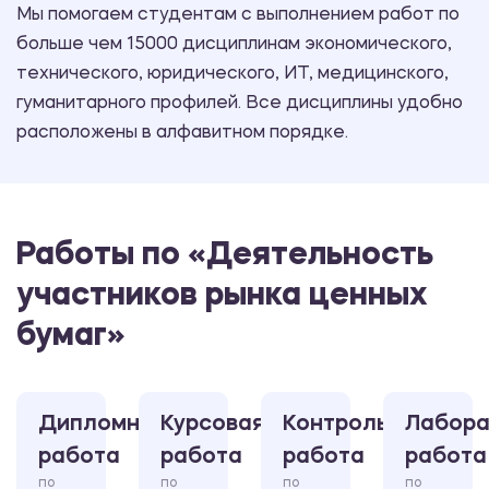
Мы помогаем студентам с выполнением работ по
больше чем 15000 дисциплинам экономического,
технического, юридического, ИТ, медицинского,
гуманитарного профилей. Все дисциплины удобно
расположены в алфавитном порядке.
Работы по «Деятельность
участников рынка ценных
бумаг»
Дипломная
Курсовая
Контрольная
Лабора
работа
работа
работа
работа
по
по
по
по