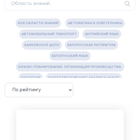
ВСЕ ОБЛАСТИ ЗНАНИЙ
АВТОМАТИКА И ЭЛЕКТРОНИКА
АВТОМОБИЛЬНЫЙ ТРАНСПОРТ
АНГЛИЙСКИЙ ЯЗЫК
БАНКОВСКОЕ ДЕЛО
БЕЛОРУССКАЯ ЛИТЕРАТУРА
БЕЛОРУССКИЙ ЯЗЫК
БИЗНЕС-ПЛАНИРОВАНИЕ. ОРГАНИЗАЦИЯ ПРОИЗВОДСТВА.
БИОЛОГИЯ
БУХГАЛТЕРСКИЙ УЧЕТ, АНАЛИЗ И АУДИТ
ВЕТЕРИНАРИЯ
ВОДОСНАБЖЕНИЕ И ВОДООТВЕДЕНИЕ
ГАЗОВАЯ И НЕФТЯНАЯ ПРОМЫШЛЕННОСТЬ
ГЕОГРАФИЯ
ГЕОЛОГИЯ И ГЕОДЕЗИЯ
ГИДРАВЛИКА
ГОСТИНИЧНЫЙ СЕРВИС. ТУРИЗМ.
ДОКУМЕНТОВЕДЕНИЕ
ЖЕЛЕЗНОДОРОЖНЫЙ ТРАНСПОРТ
ЖУРНАЛИСТИКА