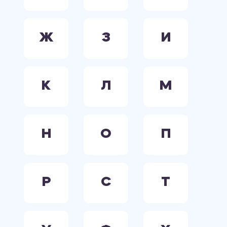
Ж
З
И
К
Л
М
Н
О
П
Р
С
Т