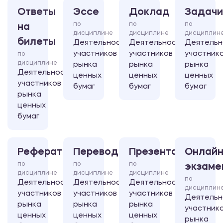
Ответы
Эссе
Доклад
Задачи
по
по
по
на
дисциплине
дисциплине
дисциплин
билеты
Деятельность
Деятельность
Деятельн
участников
участников
участник
по
дисциплине
рынка
рынка
рынка
Деятельность
ценных
ценных
ценных
участников
бумаг
бумаг
бумаг
рынка
ценных
бумаг
Реферат
Перевод
Презентация
Онлайн
по
по
по
экзаме
дисциплине
дисциплине
дисциплине
по
Деятельность
Деятельность
Деятельность
дисциплин
участников
участников
участников
Деятельн
рынка
рынка
рынка
участник
ценных
ценных
ценных
рынка