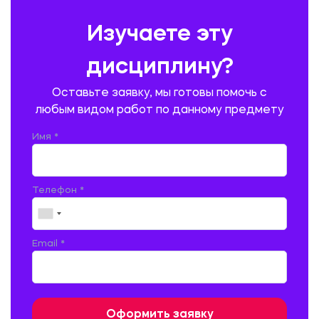
ПРЕДУПРЕЖДЕНИЕ И ЛИКВИДАЦИЯ ЧРЕЗВЫЧАЙНЫХ СИТУАЦИЙ
Изучаете эту
ПРОИЗВОДСТВО ПРОДУКЦИИ И ОРГАНИЗАЦИЯ ОБЩЕСТВЕННОГО
ПИТАНИЯ
дисциплину?
ПРОМЫШЛЕННОЕ И ГРАЖДАНСКОЕ СТРОИТЕЛЬСТВО
Оставьте заявку, мы готовы помочь с
ПСИХОЛОГИЯ
РЕВИЗИЯ И АУДИТ
РЕЖУЩИЙ ИНСТРУМЕНТ
любым видом работ по данному предмету
РУССКАЯ ЛИТЕРАТУРА
РУССКИЙ ЯЗЫК
Имя *
СЕЛЬСКОЕ ХОЗЯЙСТВО
СЕЛЬСКОХОЗЯЙСТВЕННАЯ ТЕХНИКА
СОЦИАЛЬНО-ГУМАНИТАРНЫЕ НАУКИ
СТАРОСЛАВЯНСКИЙ ЯЗЫК
Телефон *
СТРОИТЕЛЬСТВО АВТОМОБИЛЬНЫХ ДОРОГ
СТРОИТЕЛЬСТВО ЖЕЛЕЗНЫХ ДОРОГ
ТАМОЖЕННОЕ ДЕЛО
Email *
ТЕПЛОЭНЕРГЕТИКА
ТЕХНОЛОГИЯ ДЕРЕВООБРАБАТЫВАЮЩИХ ПРОИЗВОДСТВ
ТЕХНОЛОГИЯ ЛИТЕЙНОГО ПРОИЗВОДСТВА