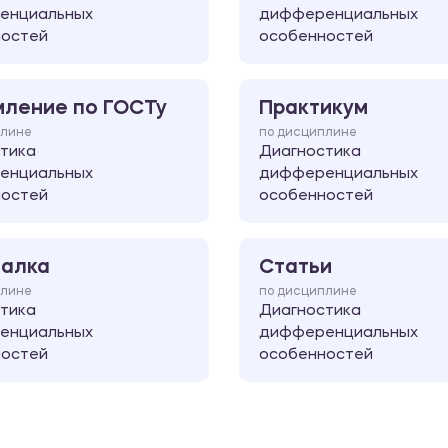
енциальных
дифференциальных
ностей
особенностей
ление по ГОСТу
Практикум
плине
по дисциплине
тика
Диагностика
енциальных
дифференциальных
ностей
особенностей
алка
Статьи
плине
по дисциплине
тика
Диагностика
енциальных
дифференциальных
ностей
особенностей