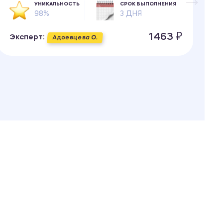
УНИКАЛЬНОСТЬ
СРОК ВЫПОЛНЕНИЯ
98%
3 ДНЯ
Э
1463 ₽
Эксперт:
Адоевцева О.