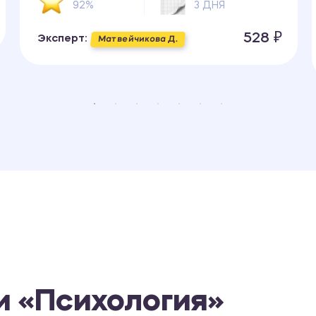
92%
3 ДНЯ
528 ₽
Эксперт:
Матвейчикова Д.
и «Психология»