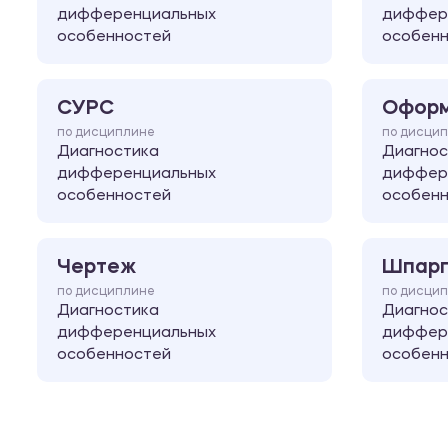
дифференциальных
диффер
особенностей
особен
СУРС
Оформ
по дисциплине
по дисци
Диагностика
Диагнос
дифференциальных
диффер
особенностей
особен
Чертеж
Шпарг
по дисциплине
по дисци
Диагностика
Диагнос
дифференциальных
диффер
особенностей
особен