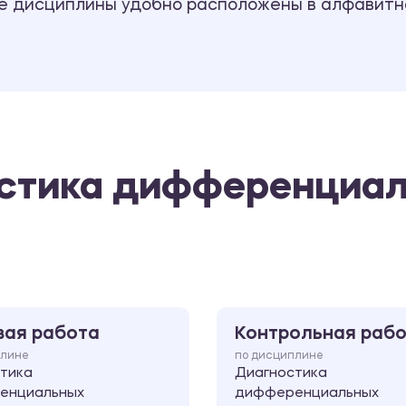
се дисциплины удобно расположены в алфавитн
остика дифференциа
вая работа
Контрольная раб
плине
по дисциплине
тика
Диагностика
енциальных
дифференциальных