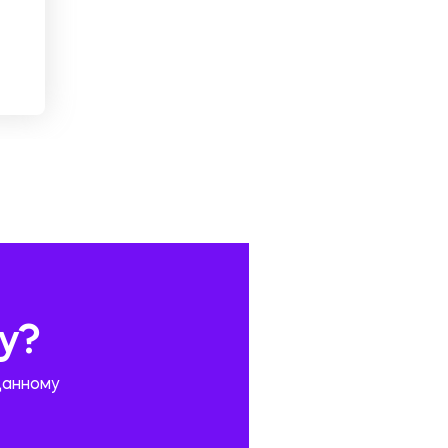
у?
данному