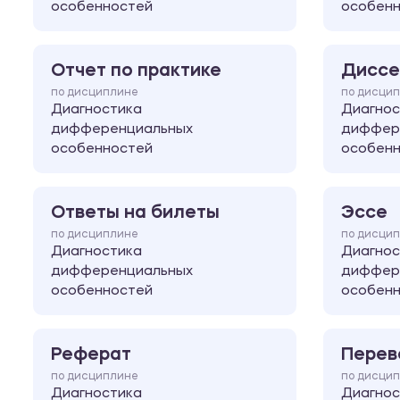
особенностей
особен
Отчет по практике
Диссе
по дисциплине
по дисци
Диагностика
Диагнос
дифференциальных
диффер
особенностей
особен
Ответы на билеты
Эссе
по дисциплине
по дисци
Диагностика
Диагнос
дифференциальных
диффер
особенностей
особен
Реферат
Перев
по дисциплине
по дисци
Диагностика
Диагнос