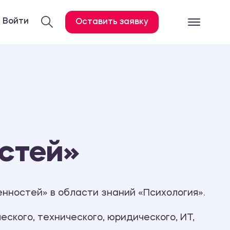
Войти
Оставить заявку
Готовые работ
Все услуги
Дипломная работа
Курсовая работа
Контрольная работа
стей»
Лабораторная работа
Отчет по практике
Диссертация
нностей» в области знаний «Психология».
План-конспект
ского, технического, юридического, ИТ,
Дневник по практике