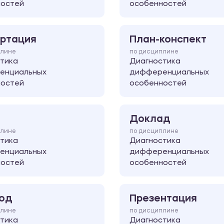
ностей
особенностей
ртация
План-конспект
плине
по дисциплине
тика
Диагностика
енциальных
дифференциальных
ностей
особенностей
Доклад
плине
по дисциплине
тика
Диагностика
енциальных
дифференциальных
ностей
особенностей
од
Презентация
плине
по дисциплине
тика
Диагностика