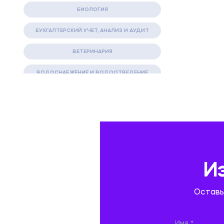
БИОЛОГИЯ
БУХГАЛТЕРСКИЙ УЧЕТ, АНАЛИЗ И АУДИТ
ВЕТЕРИНАРИЯ
ВОДОСНАБЖЕНИЕ И ВОДООТВЕДЕНИЕ
ГАЗОВАЯ И НЕФТЯНАЯ ПРОМЫШЛЕННОСТЬ
ГЕОГРАФИЯ
ГЕОЛОГИЯ И ГЕОДЕЗИЯ
ГИДРАВЛИКА
И
ГОСТИНИЧНЫЙ СЕРВИС. ТУРИЗМ.
Оставь
ДОКУМЕНТОВЕДЕНИЕ
ЖЕЛЕЗНОДОРОЖНЫЙ ТРАНСПОРТ
Имя *