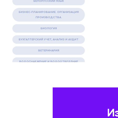
БЕЛОРУССКИЙ ЯЗЫК
БИЗНЕС-ПЛАНИРОВАНИЕ. ОРГАНИЗАЦИЯ
ПРОИЗВОДСТВА.
БИОЛОГИЯ
БУХГАЛТЕРСКИЙ УЧЕТ, АНАЛИЗ И АУДИТ
ВЕТЕРИНАРИЯ
ВОДОСНАБЖЕНИЕ И ВОДООТВЕДЕНИЕ
ГАЗОВАЯ И НЕФТЯНАЯ ПРОМЫШЛЕННОСТЬ
ГЕОГРАФИЯ
ГЕОЛОГИЯ И ГЕОДЕЗИЯ
ГИДРАВЛИКА
И
ГОСТИНИЧНЫЙ СЕРВИС. ТУРИЗМ.