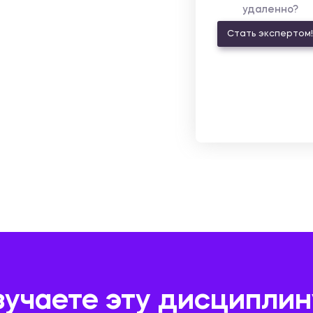
удаленно?
Стать экспертом!
зучаете эту дисциплин