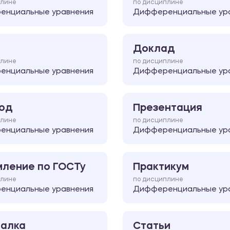
плине
по дисциплине
енциальные уравнения
Дифференциальные ур
Доклад
плине
по дисциплине
енциальные уравнения
Дифференциальные ур
од
Презентация
плине
по дисциплине
енциальные уравнения
Дифференциальные ур
ление по ГОСТу
Практикум
плине
по дисциплине
енциальные уравнения
Дифференциальные ур
алка
Статьи