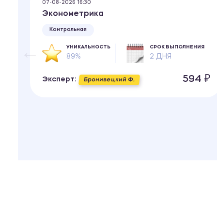
07-08-2026 16:30
Эконометрика
Контрольная
ИЯ
УНИКАЛЬНОСТЬ
СРОК ВЫПОЛНЕНИЯ
89%
2 ДНЯ
 ₽
594 ₽
Эксперт:
Бронивецкий Ф.