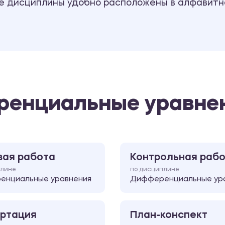
се дисциплины удобно расположены в алфавитн
ренциальные уравнен
вая работа
Контрольная раб
плине
по дисциплине
енциальные уравнения
Дифференциальные ур
ртация
План-конспект