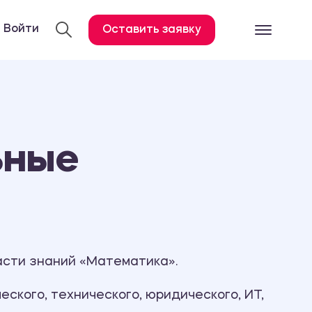
Войти
Оставить заявку
Готовые работ
Все услуги
Дипломная работа
ьные
Курсовая работа
Контрольная работа
Лабораторная работа
Отчет по практике
Диссертация
асти знаний «Математика».
План-конспект
ского, технического, юридического, ИТ,
Дневник по практике