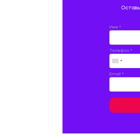
Оставь
ДОКУМЕНТОВЕДЕНИЕ
ЖЕЛЕЗНОДОРОЖНЫЙ ТРАНСПОРТ
Имя *
ЖУРНАЛИСТИКА
Телефон *
ЗЕМЛЕУСТРОЙСТВО, КАДАСТР И
МОНИТОРИНГ ЗЕМЕЛЬ
ИНФОРМАТИКА И ПРОГРАММИРОВАНИЕ
Email *
ИСПАНСКИЙ ЯЗЫК
ИСТОРИЯ
ИТАЛЬЯНСКИЙ ЯЗЫК
КИТАЙСКИЙ ЯЗЫК. ЯПОНСКИЙ ЯЗЫК.
КУЛЬТУРОЛОГИЯ И ДЕЯТЕЛЬНОСТЬ В СФЕРЕ