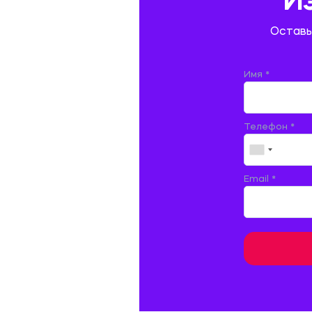
И
ГОСТИНИЧНЫЙ СЕРВИС. ТУРИЗМ.
Оставь
ДОКУМЕНТОВЕДЕНИЕ
ЖЕЛЕЗНОДОРОЖНЫЙ ТРАНСПОРТ
Имя *
ЖУРНАЛИСТИКА
Телефон *
ЗЕМЛЕУСТРОЙСТВО, КАДАСТР И
МОНИТОРИНГ ЗЕМЕЛЬ
ИНФОРМАТИКА И ПРОГРАММИРОВАНИЕ
Email *
ИСПАНСКИЙ ЯЗЫК
ИСТОРИЯ
ИТАЛЬЯНСКИЙ ЯЗЫК
КИТАЙСКИЙ ЯЗЫК. ЯПОНСКИЙ ЯЗЫК.