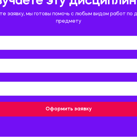
зучаете эту дисциплин
те заявку, мы готовы помочь с любым видом работ по 
предмету