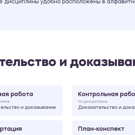
се дисциплины удобно расположены в алфавитн
тельство и доказыва
вая работа
Контрольная раб
плине
по дисциплине
ельство и доказывание
Доказательство и дока
ртация
План-конспект