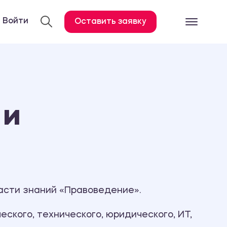
Войти
Оставить заявку
Готовые работ
Все услуги
Дипломная работа
 и
Курсовая работа
Контрольная работа
Лабораторная работа
Отчет по практике
Диссертация
асти знаний «Правоведение».
План-конспект
ского, технического, юридического, ИТ,
Дневник по практике