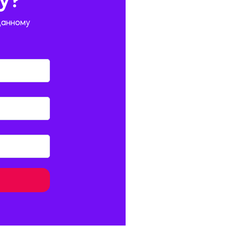
у?
данному