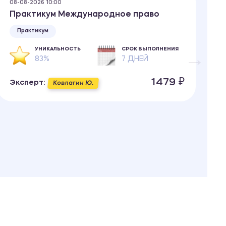
08-08-2026 10:00
08
Практикум Международное право
К
Практикум
УНИКАЛЬНОСТЬ
СРОК ВЫПОЛНЕНИЯ
83%
7 ДНЕЙ
1479 ₽
Эксперт:
Э
Ковлагин Ю.