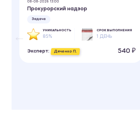
08-08-2026 13:00
Прокурорский надзор
Задача
ИЯ
УНИКАЛЬНОСТЬ
СРОК ВЫПОЛНЕНИЯ
85%
1 ДЕНЬ
 ₽
540 ₽
Эксперт:
Дяченко П.