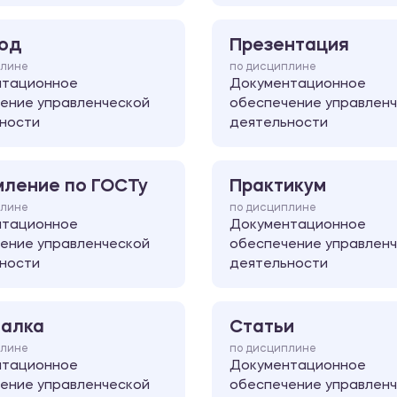
од
Презентация
плине
по дисциплине
нтационное
Документационное
ение управленческой
обеспечение управлен
ности
деятельности
ление по ГОСТу
Практикум
плине
по дисциплине
нтационное
Документационное
ение управленческой
обеспечение управлен
ности
деятельности
алка
Статьи
плине
по дисциплине
нтационное
Документационное
ение управленческой
обеспечение управлен