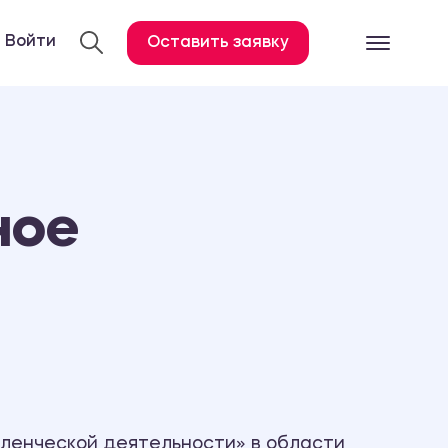
Войти
Оставить заявку
Готовые работ
Все услуги
Дипломная работа
ное
Курсовая работа
Контрольная работа
Лабораторная работа
Отчет по практике
Диссертация
План-конспект
Дневник по практике
ленческой деятельности» в области