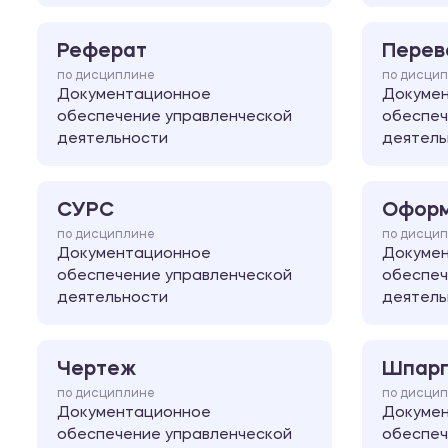
Реферат
Перев
по дисциплине
по дисци
Документационное
Докуме
обеспечение управленческой
обеспеч
деятельности
деятель
СУРС
Оформ
по дисциплине
по дисци
Документационное
Докуме
обеспечение управленческой
обеспеч
деятельности
деятель
Чертеж
Шпарг
по дисциплине
по дисци
Документационное
Докуме
обеспечение управленческой
обеспеч