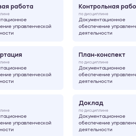
вая работа
Контрольная раб
плине
по дисциплине
нтационное
Документационное
ение управленческой
обеспечение управлен
ности
деятельности
ртация
План-конспект
плине
по дисциплине
нтационное
Документационное
ение управленческой
обеспечение управлен
ности
деятельности
Доклад
плине
по дисциплине
нтационное
Документационное
ение управленческой
обеспечение управлен
ности
деятельности