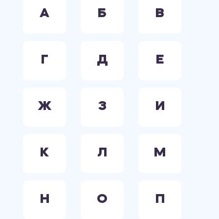
А
Б
В
Г
Д
Е
Ж
З
И
К
Л
М
Н
О
П