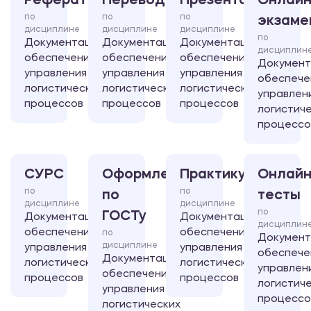
Реферат
Перевод
Презентация
Онлайн
по
по
по
экзаме
дисциплине
дисциплине
дисциплине
по
Документационное
Документационное
Документационное
дисциплин
обеспечение
обеспечение
обеспечение
Документ
управления
управления
управления
обеспече
логистических
логистических
логистических
управлен
процессов
процессов
процессов
логистич
процессо
СУРС
Оформление
Практикум
Онлайн
по
по
по
тесты
дисциплине
дисциплине
по
ГОСТу
Документационное
Документационное
дисциплин
обеспечение
обеспечение
по
Документ
дисциплине
управления
управления
обеспече
Документационное
логистических
логистических
управлен
обеспечение
процессов
процессов
логистич
управления
процессо
логистических