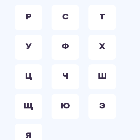
Р
С
Т
У
Ф
Х
Ц
Ч
Ш
Щ
Ю
Э
Я