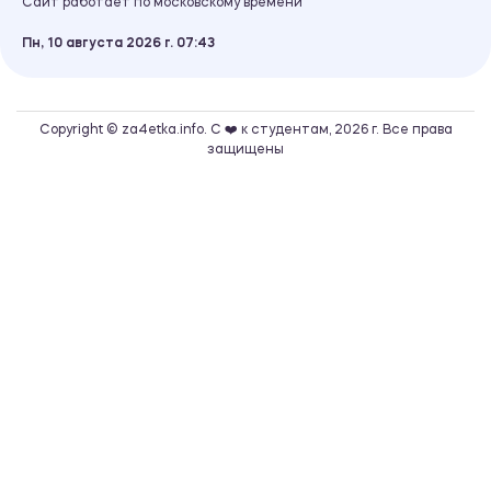
Сайт работает по московскому времени
Пн, 10 августа 2026 г.
07
43
Copyright © za4etka.info. С ❤️ к студентам, 2026 г. Все права
защищены