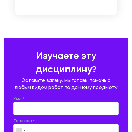
НЕМЕЦКИЙ ЯЗЫК
ОХРАНА ТРУДА И БЕЗОПАСНОСТЬ ЖИЗНЕДЕЯТЕЛЬНОСТИ
ПЕДАГОГИКА
ПОЛЬСКИЙ ЯЗЫК
ПОЧТОВАЯ СВЯЗЬ
ПРАВОВЕДЕНИЕ
ПРЕДУПРЕЖДЕНИЕ И ЛИКВИДАЦИЯ ЧРЕЗВЫЧАЙНЫХ СИТУАЦИЙ
Изучаете эту
ПРОИЗВОДСТВО ПРОДУКЦИИ И ОРГАНИЗАЦИЯ ОБЩЕСТВЕННОГО
ПИТАНИЯ
дисциплину?
ПРОМЫШЛЕННОЕ И ГРАЖДАНСКОЕ СТРОИТЕЛЬСТВО
Оставьте заявку, мы готовы помочь с
ПСИХОЛОГИЯ
РЕВИЗИЯ И АУДИТ
РЕЖУЩИЙ ИНСТРУМЕНТ
любым видом работ по данному предмету
РУССКАЯ ЛИТЕРАТУРА
РУССКИЙ ЯЗЫК
Имя *
СЕЛЬСКОЕ ХОЗЯЙСТВО
СЕЛЬСКОХОЗЯЙСТВЕННАЯ ТЕХНИКА
СОЦИАЛЬНО-ГУМАНИТАРНЫЕ НАУКИ
СТАРОСЛАВЯНСКИЙ ЯЗЫК
Телефон *
СТРОИТЕЛЬСТВО АВТОМОБИЛЬНЫХ ДОРОГ