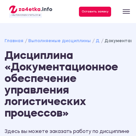
Данные, необходимые для качественного выполнения заказа
Оставить заявку
- МЫ ПОМОГАЕМ УЧИТЬСЯ ❤️
Главная
Выполняемые дисциплины
Д
Документаци
Дисциплина
«Документационное
обеспечение
управления
логистических
процессов»
Здесь вы можете заказать работу по дисциплине