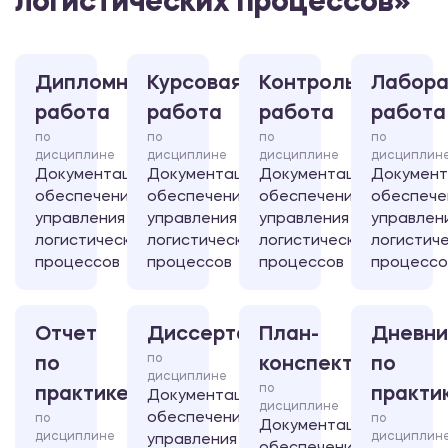
логистических процессов»
Дипломная
Курсовая
Контрольная
Лабора
работа
работа
работа
работа
по
по
по
по
дисциплине
дисциплине
дисциплине
дисциплин
Документационное
Документационное
Документационное
Документ
обеспечение
обеспечение
обеспечение
обеспече
управления
управления
управления
управлен
логистических
логистических
логистических
логистич
процессов
процессов
процессов
процессо
Отчет
Диссертация
План-
Дневни
по
по
конспект
по
дисциплине
по
практике
практи
Документационное
дисциплине
обеспечение
по
по
Документационное
дисциплине
дисциплин
управления