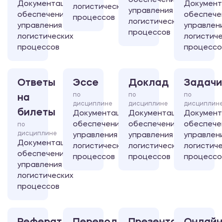
обеспечение
Документационное
Документ
логистических
управления
обеспечение
обеспече
процессов
логистических
управления
управлен
процессов
логистических
логистич
процессов
процессо
Ответы
Эссе
Доклад
Задачи
по
по
по
на
дисциплине
дисциплине
дисциплин
билеты
Документационное
Документационное
Документ
обеспечение
обеспечение
обеспече
по
дисциплине
управления
управления
управлен
Документационное
логистических
логистических
логистич
обеспечение
процессов
процессов
процессо
управления
логистических
процессов