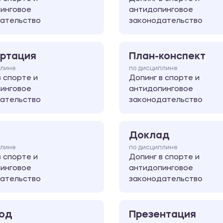
инговое
антидопинговое
ательство
законодательство
ртация
План-конспект
плине
по дисциплине
в спорте и
Допинг в спорте и
инговое
антидопинговое
ательство
законодательство
Доклад
плине
по дисциплине
в спорте и
Допинг в спорте и
инговое
антидопинговое
ательство
законодательство
од
Презентация