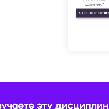
удаленно?
Стать экспертом!
зучаете эту дисциплин