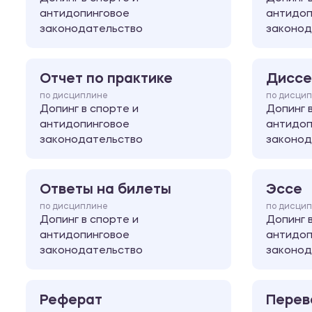
антидопинговое
антидоп
законодательство
законод
Отчет по практике
Диссе
по дисциплине
по дисци
Допинг в спорте и
Допинг 
антидопинговое
антидоп
законодательство
законод
Ответы на билеты
Эссе
по дисциплине
по дисци
Допинг в спорте и
Допинг 
антидопинговое
антидоп
законодательство
законод
Реферат
Перев