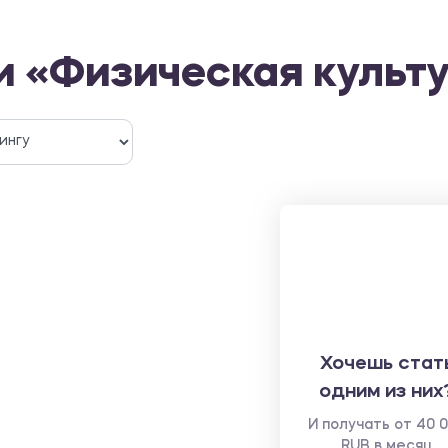
и «Физическая культ
Хочешь стат
одним из них
И получать от 40 
RUB в месяц