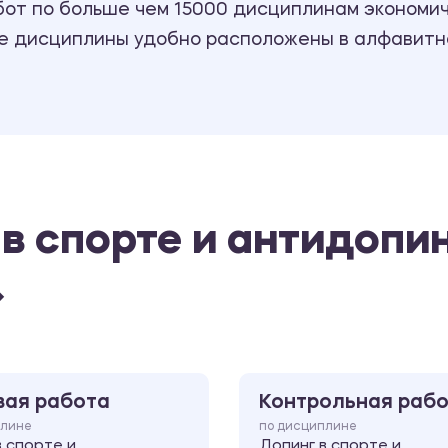
т по больше чем 15000 дисциплинам экономиче
се дисциплины удобно расположены в алфавитн
 в спорте и антидопи
»
вая работа
Контрольная раб
плине
по дисциплине
в спорте и
Допинг в спорте и