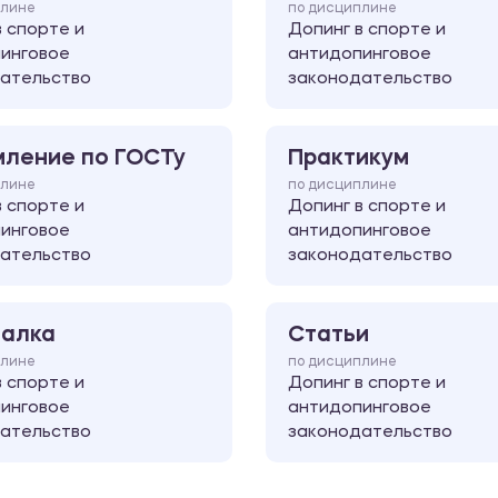
плине
по дисциплине
в спорте и
Допинг в спорте и
инговое
антидопинговое
ательство
законодательство
ление по ГОСТу
Практикум
плине
по дисциплине
в спорте и
Допинг в спорте и
инговое
антидопинговое
ательство
законодательство
алка
Статьи
плине
по дисциплине
в спорте и
Допинг в спорте и
инговое
антидопинговое
ательство
законодательство