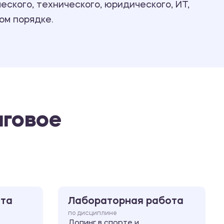
ского, технического, юридического, ИТ,
Ответы на билеты
ом порядке.
нговое
ота
Лабораторная работа
по дисциплине
Допинг в спорте и