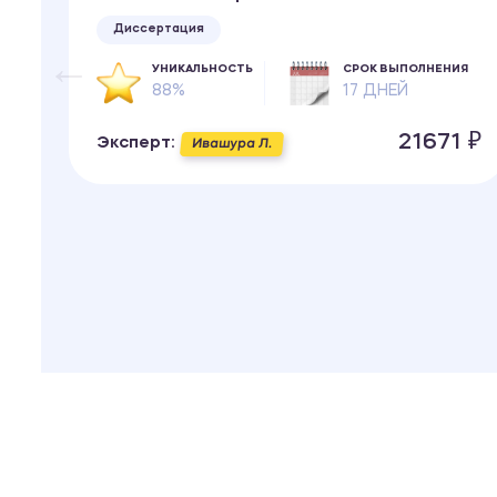
ИЯ
Диссертация
УНИКАЛЬНОСТЬ
СРОК ВЫПОЛНЕНИЯ
 ₽
88%
17 ДНЕЙ
21671 ₽
Эксперт:
Ивашура Л.