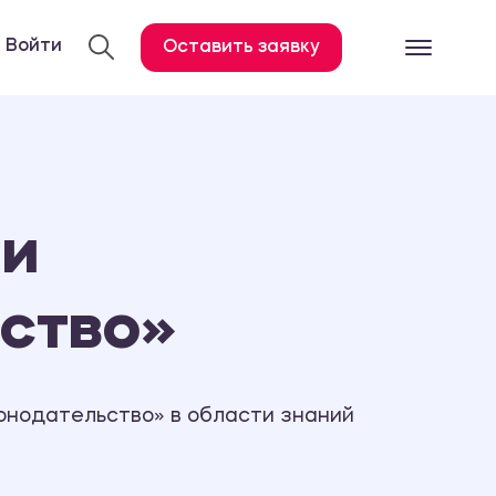
Войти
Оставить заявку
Готовые работ
Все услуги
Дипломная работа
 и
Курсовая работа
Контрольная работа
ьство»
Лабораторная работа
Отчет по практике
Диссертация
онодательство» в области знаний
План-конспект
Дневник по практике