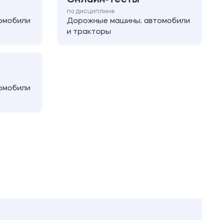
по дисциплине
омобили
Дорожные машины, автомобили
и тракторы
омобили