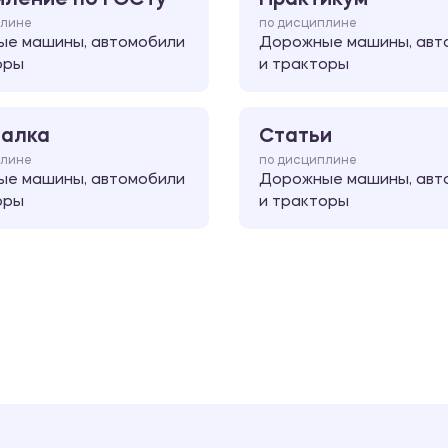
плине
по дисциплине
е машины, автомобили
Дорожные машины, авт
оры
и тракторы
алка
Статьи
плине
по дисциплине
е машины, автомобили
Дорожные машины, авт
оры
и тракторы