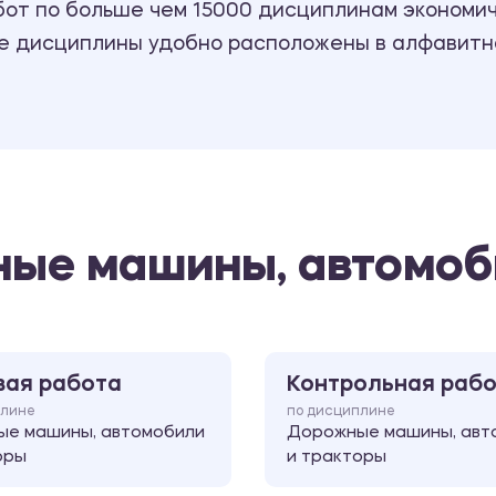
т по больше чем 15000 дисциплинам экономиче
се дисциплины удобно расположены в алфавитн
ые машины, автомоб
вая работа
Контрольная раб
плине
по дисциплине
е машины, автомобили
Дорожные машины, авт
оры
и тракторы