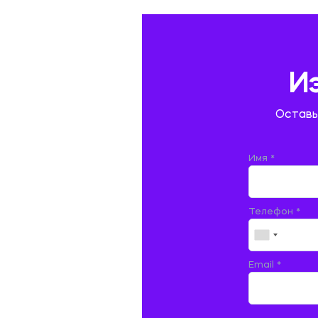
ГЕОГРАФИЯ
ГЕОЛОГИЯ И ГЕОДЕЗИЯ
ГИДРАВЛИКА
И
ГОСТИНИЧНЫЙ СЕРВИС. ТУРИЗМ.
Оставь
ДОКУМЕНТОВЕДЕНИЕ
ЖЕЛЕЗНОДОРОЖНЫЙ ТРАНСПОРТ
Имя *
ЖУРНАЛИСТИКА
Телефон *
ЗЕМЛЕУСТРОЙСТВО, КАДАСТР И
МОНИТОРИНГ ЗЕМЕЛЬ
ИНФОРМАТИКА И ПРОГРАММИРОВАНИЕ
Email *
ИСПАНСКИЙ ЯЗЫК
ИСТОРИЯ