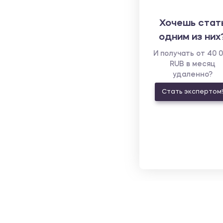
Хочешь стат
одним из них
И получать от 40 
RUB в месяц
удаленно?
Стать экспертом!