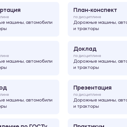
ртация
План-конспект
плине
по дисциплине
е машины, автомобили
Дорожные машины, авт
оры
и тракторы
Доклад
плине
по дисциплине
е машины, автомобили
Дорожные машины, авт
оры
и тракторы
од
Презентация
плине
по дисциплине
е машины, автомобили
Дорожные машины, авт
оры
и тракторы
ление по ГОСТу
Практикум