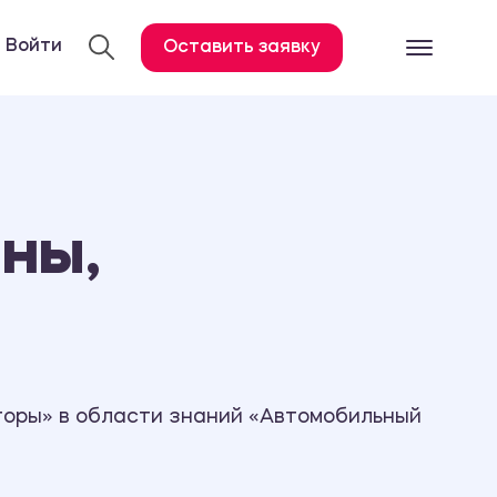
Войти
Оставить заявку
Готовые работ
Все услуги
Дипломная работа
ны,
Курсовая работа
Контрольная работа
Лабораторная работа
Отчет по практике
Диссертация
торы» в области знаний «Автомобильный
План-конспект
Дневник по практике