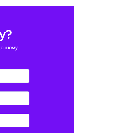
у?
данному