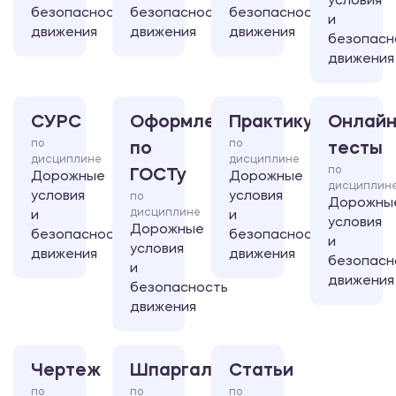
условия
безопасность
безопасность
безопасность
и
движения
движения
движения
безопасн
движения
СУРС
Оформление
Практикум
Онлайн
по
по
по
тесты
дисциплине
дисциплине
по
ГОСТу
Дорожные
Дорожные
дисциплин
условия
условия
по
Дорожны
дисциплине
и
и
условия
Дорожные
безопасность
безопасность
и
условия
движения
движения
безопасн
и
движения
безопасность
движения
Чертеж
Шпаргалка
Статьи
по
по
по