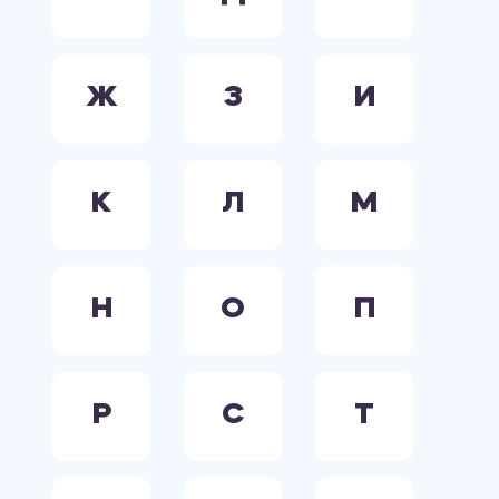
Ж
З
И
К
Л
М
Н
О
П
Р
С
Т