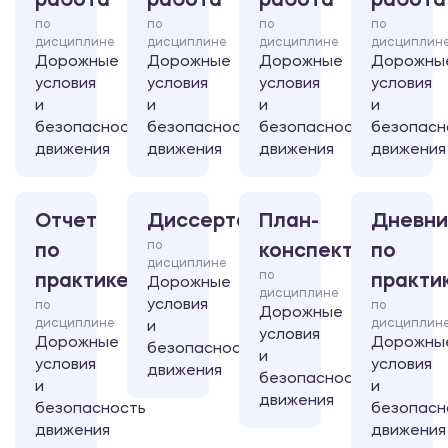
работа
работа
работа
работа
по
по
по
по
дисциплине
дисциплине
дисциплине
дисциплин
Дорожные
Дорожные
Дорожные
Дорожны
условия
условия
условия
условия
и
и
и
и
безопасность
безопасность
безопасность
безопасн
движения
движения
движения
движения
Отчет
Диссертация
План-
Дневни
по
по
конспект
по
дисциплине
по
практике
практи
Дорожные
дисциплине
условия
по
по
Дорожные
дисциплине
дисциплин
и
условия
Дорожные
Дорожны
безопасность
и
условия
условия
движения
безопасность
и
и
движения
безопасность
безопасн
движения
движения