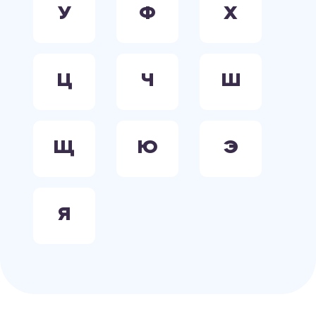
У
Ф
Х
Ц
Ч
Ш
Щ
Ю
Э
Я