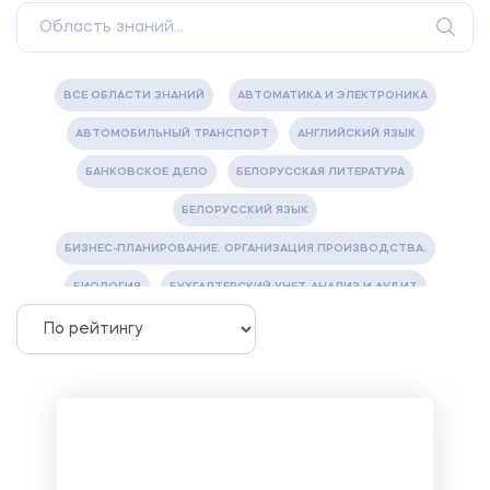
ВСЕ ОБЛАСТИ ЗНАНИЙ
АВТОМАТИКА И ЭЛЕКТРОНИКА
АВТОМОБИЛЬНЫЙ ТРАНСПОРТ
АНГЛИЙСКИЙ ЯЗЫК
БАНКОВСКОЕ ДЕЛО
БЕЛОРУССКАЯ ЛИТЕРАТУРА
БЕЛОРУССКИЙ ЯЗЫК
БИЗНЕС-ПЛАНИРОВАНИЕ. ОРГАНИЗАЦИЯ ПРОИЗВОДСТВА.
БИОЛОГИЯ
БУХГАЛТЕРСКИЙ УЧЕТ, АНАЛИЗ И АУДИТ
ВЕТЕРИНАРИЯ
ВОДОСНАБЖЕНИЕ И ВОДООТВЕДЕНИЕ
ГАЗОВАЯ И НЕФТЯНАЯ ПРОМЫШЛЕННОСТЬ
ГЕОГРАФИЯ
ГЕОЛОГИЯ И ГЕОДЕЗИЯ
ГИДРАВЛИКА
ГОСТИНИЧНЫЙ СЕРВИС. ТУРИЗМ.
ДОКУМЕНТОВЕДЕНИЕ
ЖЕЛЕЗНОДОРОЖНЫЙ ТРАНСПОРТ
ЖУРНАЛИСТИКА