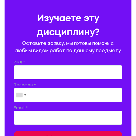
ПРЕДУПРЕЖДЕНИЕ И ЛИКВИДАЦИЯ ЧРЕЗВЫЧАЙНЫХ СИТУАЦИЙ
Изучаете эту
ПРОИЗВОДСТВО ПРОДУКЦИИ И ОРГАНИЗАЦИЯ ОБЩЕСТВЕННОГО
ПИТАНИЯ
дисциплину?
ПРОМЫШЛЕННОЕ И ГРАЖДАНСКОЕ СТРОИТЕЛЬСТВО
Оставьте заявку, мы готовы помочь с
ПСИХОЛОГИЯ
РЕВИЗИЯ И АУДИТ
РЕЖУЩИЙ ИНСТРУМЕНТ
любым видом работ по данному предмету
РУССКАЯ ЛИТЕРАТУРА
РУССКИЙ ЯЗЫК
Имя *
СЕЛЬСКОЕ ХОЗЯЙСТВО
СЕЛЬСКОХОЗЯЙСТВЕННАЯ ТЕХНИКА
СОЦИАЛЬНО-ГУМАНИТАРНЫЕ НАУКИ
СТАРОСЛАВЯНСКИЙ ЯЗЫК
Телефон *
СТРОИТЕЛЬСТВО АВТОМОБИЛЬНЫХ ДОРОГ
СТРОИТЕЛЬСТВО ЖЕЛЕЗНЫХ ДОРОГ
ТАМОЖЕННОЕ ДЕЛО
Email *
ТЕПЛОЭНЕРГЕТИКА
ТЕХНОЛОГИЯ ДЕРЕВООБРАБАТЫВАЮЩИХ ПРОИЗВОДСТВ
ТЕХНОЛОГИЯ ЛИТЕЙНОГО ПРОИЗВОДСТВА