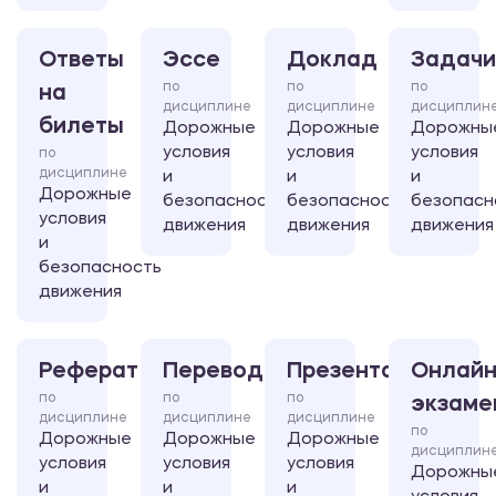
Ответы
Эссе
Доклад
Задачи
по
по
по
на
дисциплине
дисциплине
дисциплин
билеты
Дорожные
Дорожные
Дорожны
условия
условия
условия
по
дисциплине
и
и
и
Дорожные
безопасность
безопасность
безопасн
условия
движения
движения
движения
и
безопасность
движения
Реферат
Перевод
Презентация
Онлайн
по
по
по
экзаме
дисциплине
дисциплине
дисциплине
по
Дорожные
Дорожные
Дорожные
дисциплин
условия
условия
условия
Дорожны
и
и
и