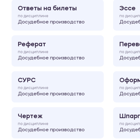
Ответы на билеты
Эссе
по дисциплине
по дисци
Досудебное производство
Досудеб
Реферат
Перев
по дисциплине
по дисци
Досудебное производство
Досудеб
СУРС
Оформ
по дисциплине
по дисци
Досудебное производство
Досудеб
Чертеж
Шпарг
по дисциплине
по дисци
Досудебное производство
Досудеб