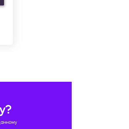
у?
данному