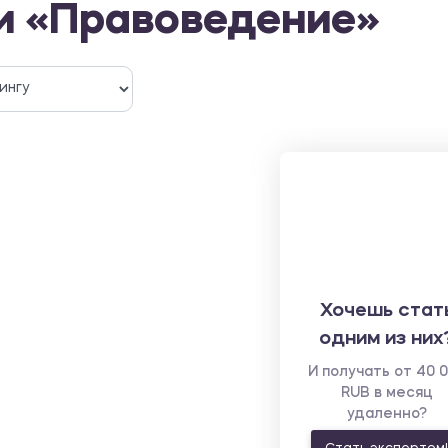
и «Правоведение»
Хочешь стат
одним из них
И получать от 40 
RUB в месяц
удаленно?