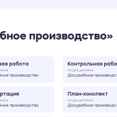
бное производство»
вая работа
Контрольная раб
плине
по дисциплине
ное производство
Досудебное производс
ртация
План-конспект
плине
по дисциплине
ное производство
Досудебное производс