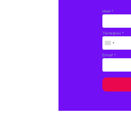
ЖЕЛЕЗНОДОРОЖНЫЙ ТРАНСПОРТ
Имя *
ЖУРНАЛИСТИКА
Телефон *
ЗЕМЛЕУСТРОЙСТВО, КАДАСТР И
МОНИТОРИНГ ЗЕМЕЛЬ
ИНФОРМАТИКА И ПРОГРАММИРОВАНИЕ
Email *
ИСПАНСКИЙ ЯЗЫК
ИСТОРИЯ
ИТАЛЬЯНСКИЙ ЯЗЫК
КИТАЙСКИЙ ЯЗЫК. ЯПОНСКИЙ ЯЗЫК.
КУЛЬТУРОЛОГИЯ И ДЕЯТЕЛЬНОСТЬ В СФЕРЕ
КУЛЬТУРЫ