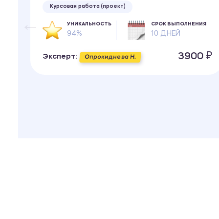
Курсовая работа (проект)
ИЯ
УНИКАЛЬНОСТЬ
СРОК ВЫПОЛНЕНИЯ
94%
10 ДНЕЙ
 ₽
3900 ₽
Эксперт:
Опрокиднева Н.