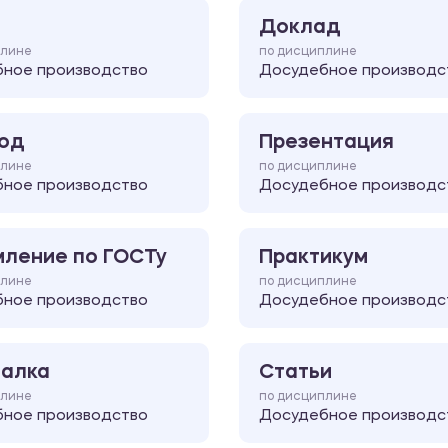
Доклад
плине
по дисциплине
ное производство
Досудебное производс
од
Презентация
плине
по дисциплине
ное производство
Досудебное производс
ление по ГОСТу
Практикум
плине
по дисциплине
ное производство
Досудебное производс
алка
Статьи
плине
по дисциплине
ное производство
Досудебное производс