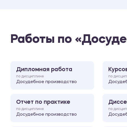
Работы по «Досуде
Дипломная работа
Курсо
по дисциплине
по дисци
Досудебное производство
Досудеб
Отчет по практике
Диссе
по дисциплине
по дисци
Досудебное производство
Досудеб