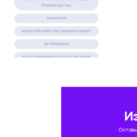
ПРОИЗВОДСТВА.
БИОЛОГИЯ
БУХГАЛТЕРСКИЙ УЧЕТ, АНАЛИЗ И АУДИТ
ВЕТЕРИНАРИЯ
ВОДОСНАБЖЕНИЕ И ВОДООТВЕДЕНИЕ
ГАЗОВАЯ И НЕФТЯНАЯ ПРОМЫШЛЕННОСТЬ
ГЕОГРАФИЯ
ГЕОЛОГИЯ И ГЕОДЕЗИЯ
ГИДРАВЛИКА
И
ГОСТИНИЧНЫЙ СЕРВИС. ТУРИЗМ.
Оставь
ДОКУМЕНТОВЕДЕНИЕ