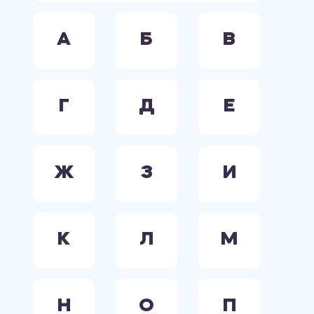
А
Б
В
Г
Д
Е
Ж
З
И
К
Л
М
Н
О
П