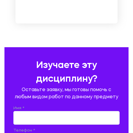
МЕТРОЛОГИЯ И СТАНДАРТИЗАЦИЯ
МЕХАНИКА МАТЕРИАЛОВ
НЕМЕЦКИЙ ЯЗЫК
ОХРАНА ТРУДА И БЕЗОПАСНОСТЬ ЖИЗНЕДЕЯТЕЛЬНОСТИ
ПЕДАГОГИКА
ПОЛЬСКИЙ ЯЗЫК
ПОЧТОВАЯ СВЯЗЬ
ПРАВОВЕДЕНИЕ
ПРЕДУПРЕЖДЕНИЕ И ЛИКВИДАЦИЯ ЧРЕЗВЫЧАЙНЫХ СИТУАЦИЙ
Изучаете эту
ПРОИЗВОДСТВО ПРОДУКЦИИ И ОРГАНИЗАЦИЯ ОБЩЕСТВЕННОГО
ПИТАНИЯ
дисциплину?
ПРОМЫШЛЕННОЕ И ГРАЖДАНСКОЕ СТРОИТЕЛЬСТВО
Оставьте заявку, мы готовы помочь с
ПСИХОЛОГИЯ
РЕВИЗИЯ И АУДИТ
РЕЖУЩИЙ ИНСТРУМЕНТ
любым видом работ по данному предмету
РУССКАЯ ЛИТЕРАТУРА
РУССКИЙ ЯЗЫК
Имя *
СЕЛЬСКОЕ ХОЗЯЙСТВО
СЕЛЬСКОХОЗЯЙСТВЕННАЯ ТЕХНИКА
СОЦИАЛЬНО-ГУМАНИТАРНЫЕ НАУКИ
СТАРОСЛАВЯНСКИЙ ЯЗЫК
Телефон *