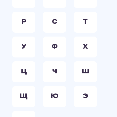
Р
С
Т
У
Ф
Х
Ц
Ч
Ш
Щ
Ю
Э