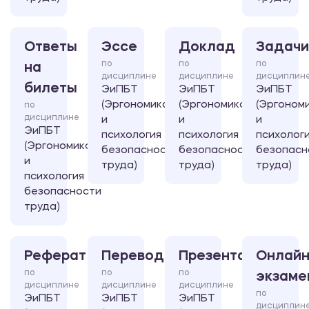
Ответы
Эссе
Доклад
Задачи
по
по
по
на
дисциплине
дисциплине
дисциплин
билеты
ЭиПБТ
ЭиПБТ
ЭиПБТ
(Эргономика
(Эргономика
(Эргоном
по
дисциплине
и
и
и
ЭиПБТ
психология
психология
психолог
(Эргономика
безопасности
безопасности
безопасн
и
труда)
труда)
труда)
психология
безопасности
труда)
Реферат
Перевод
Презентация
Онлайн
по
по
по
экзаме
дисциплине
дисциплине
дисциплине
по
ЭиПБТ
ЭиПБТ
ЭиПБТ
дисциплин