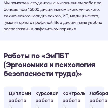
Мы помогаем студентам с выполнением работ по
больше чем 15000 дисциплинам экономического,
технического, юридического, ИТ, медицинского,
гуманитарного профилей. Все дисциплины удобно
расположены в алфавитном порядке.
Работы по «ЭиПБТ
(Эргономика и психология
безопасности труда)»
Дипломная
Курсовая
Контрольная
Лабора
работа
работа
работа
работа
по
по
по
по