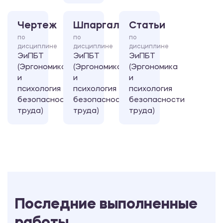
Чертеж
Шпаргалка
Статьи
по
по
по
дисциплине
дисциплине
дисциплине
ЭиПБТ
ЭиПБТ
ЭиПБТ
(Эргономика
(Эргономика
(Эргономика
и
и
и
психология
психология
психология
безопасности
безопасности
безопасности
труда)
труда)
труда)
Последние выполненные