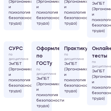
(Эргономика
(Эргономика
(Эргономика
ЭиПБТ
и
и
и
(Эргоном
психология
психология
психология
и
безопасности
безопасности
безопасности
психолог
труда)
труда)
труда)
безопасн
труда)
СУРС
Оформление
Практикум
Онлайн
по
по
по
тесты
дисциплине
дисциплине
по
ГОСТу
ЭиПБТ
ЭиПБТ
дисциплин
(Эргономика
(Эргономика
по
ЭиПБТ
дисциплине
и
и
(Эргоном
ЭиПБТ
психология
психология
и
(Эргономика
безопасности
безопасности
психолог
и
труда)
труда)
безопасн
психология
труда)
безопасности
труда)