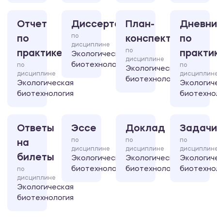
Отчет
Диссертация
План-
Дневни
по
по
конспект
по
дисциплине
по
практике
практи
Экологическая
дисциплине
биотехнология
по
по
Экологическая
дисциплине
дисциплин
биотехнология
Экологическая
Экологич
биотехнология
биотехно
Ответы
Эссе
Доклад
Задачи
по
по
по
на
дисциплине
дисциплине
дисциплин
билеты
Экологическая
Экологическая
Экологич
биотехнология
биотехнология
биотехно
по
дисциплине
Экологическая
биотехнология