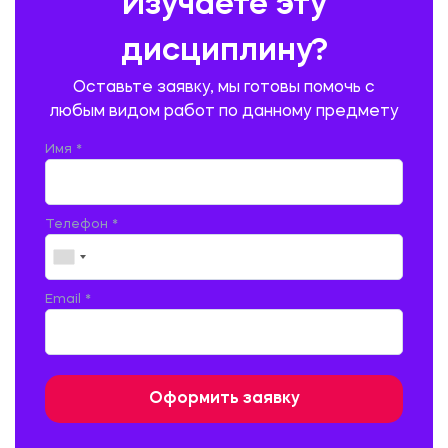
Изучаете эту
ПРОИЗВОДСТВО ПРОДУКЦИИ И ОРГАНИЗАЦИЯ ОБЩЕСТВЕННОГО
ПИТАНИЯ
дисциплину?
ПРОМЫШЛЕННОЕ И ГРАЖДАНСКОЕ СТРОИТЕЛЬСТВО
Оставьте заявку, мы готовы помочь с
ПСИХОЛОГИЯ
РЕВИЗИЯ И АУДИТ
РЕЖУЩИЙ ИНСТРУМЕНТ
любым видом работ по данному предмету
РУССКАЯ ЛИТЕРАТУРА
РУССКИЙ ЯЗЫК
Имя *
СЕЛЬСКОЕ ХОЗЯЙСТВО
СЕЛЬСКОХОЗЯЙСТВЕННАЯ ТЕХНИКА
СОЦИАЛЬНО-ГУМАНИТАРНЫЕ НАУКИ
СТАРОСЛАВЯНСКИЙ ЯЗЫК
Телефон *
СТРОИТЕЛЬСТВО АВТОМОБИЛЬНЫХ ДОРОГ
СТРОИТЕЛЬСТВО ЖЕЛЕЗНЫХ ДОРОГ
ТАМОЖЕННОЕ ДЕЛО
Email *
ТЕПЛОЭНЕРГЕТИКА
ТЕХНОЛОГИЯ ДЕРЕВООБРАБАТЫВАЮЩИХ ПРОИЗВОДСТВ
ТЕХНОЛОГИЯ ЛИТЕЙНОГО ПРОИЗВОДСТВА
ТЕХНОЛОГИЯ МАШИНОСТРОЕНИЯ