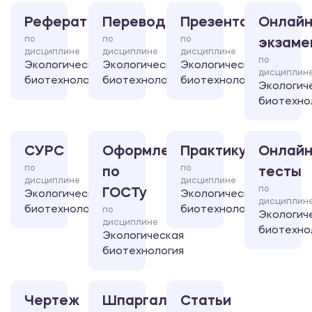
Реферат
Перевод
Презентация
Онлайн
по
по
по
экзаме
дисциплине
дисциплине
дисциплине
по
Экологическая
Экологическая
Экологическая
дисциплин
биотехнология
биотехнология
биотехнология
Экологич
биотехно
СУРС
Оформление
Практикум
Онлайн
по
по
по
тесты
дисциплине
дисциплине
по
ГОСТу
Экологическая
Экологическая
дисциплин
биотехнология
биотехнология
по
Экологич
дисциплине
биотехно
Экологическая
биотехнология
Чертеж
Шпаргалка
Статьи