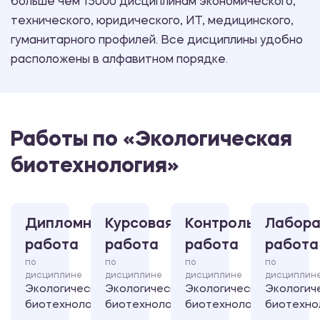
больше чем 15000 дисциплинам экономического,
технического, юридического, ИТ, медицинского,
гуманитарного профилей. Все дисциплины удобно
расположены в алфавитном порядке.
Работы по «Экологическая
биотехнология»
Дипломная
Курсовая
Контрольная
Лабора
работа
работа
работа
работа
по
по
по
по
дисциплине
дисциплине
дисциплине
дисциплин
Экологическая
Экологическая
Экологическая
Экологич
биотехнология
биотехнология
биотехнология
биотехно