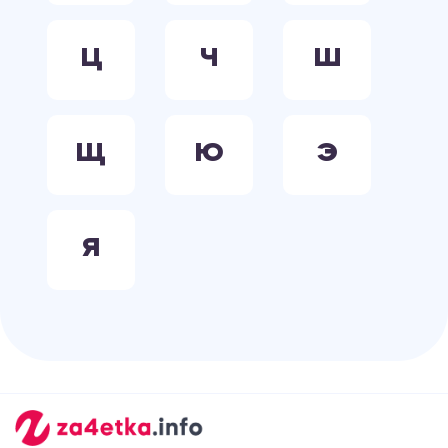
Ц
Ч
Ш
Щ
Ю
Э
Я