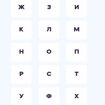
Ж
З
И
К
Л
М
Н
О
П
Р
С
Т
У
Ф
Х