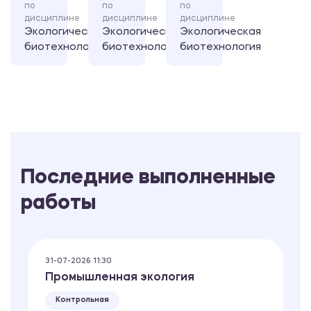
по
по
по
дисциплине
дисциплине
дисциплине
Экологическая
Экологическая
Экологическая
биотехнология
биотехнология
биотехнология
Последние выполненные
работы
31-07-2026 11:30
Промышленная экология
Контрольная