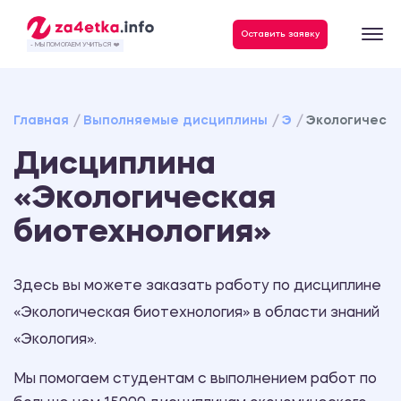
Данные, необходимые для качественного выполнения заказа
Оставить заявку
- МЫ ПОМОГАЕМ УЧИТЬСЯ ❤️
Главная
Выполняемые дисциплины
Э
Экологическа
Дисциплина
«Экологическая
биотехнология»
Здесь вы можете заказать работу по дисциплине
«Экологическая биотехнология» в области знаний
«Экология».
Мы помогаем студентам с выполнением работ по