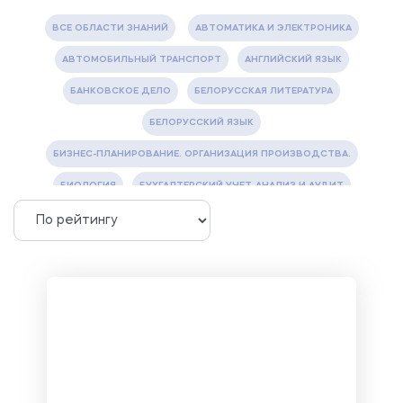
ВСЕ ОБЛАСТИ ЗНАНИЙ
АВТОМАТИКА И ЭЛЕКТРОНИКА
АВТОМОБИЛЬНЫЙ ТРАНСПОРТ
АНГЛИЙСКИЙ ЯЗЫК
БАНКОВСКОЕ ДЕЛО
БЕЛОРУССКАЯ ЛИТЕРАТУРА
БЕЛОРУССКИЙ ЯЗЫК
БИЗНЕС-ПЛАНИРОВАНИЕ. ОРГАНИЗАЦИЯ ПРОИЗВОДСТВА.
БИОЛОГИЯ
БУХГАЛТЕРСКИЙ УЧЕТ, АНАЛИЗ И АУДИТ
ВЕТЕРИНАРИЯ
ВОДОСНАБЖЕНИЕ И ВОДООТВЕДЕНИЕ
ГАЗОВАЯ И НЕФТЯНАЯ ПРОМЫШЛЕННОСТЬ
ГЕОГРАФИЯ
ГЕОЛОГИЯ И ГЕОДЕЗИЯ
ГИДРАВЛИКА
ГОСТИНИЧНЫЙ СЕРВИС. ТУРИЗМ.
ДОКУМЕНТОВЕДЕНИЕ
ЖЕЛЕЗНОДОРОЖНЫЙ ТРАНСПОРТ
ЖУРНАЛИСТИКА
ЗЕМЛЕУСТРОЙСТВО, КАДАСТР И МОНИТОРИНГ ЗЕМЕЛЬ