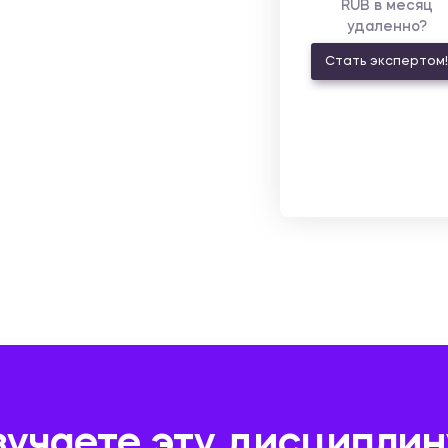
RUB в месяц
удаленно?
Стать экспертом!
зучаете эту дисциплин