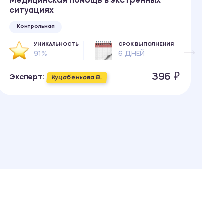
Медицинская помощь в экстренных
Б
ситуациях
т
Контрольная
УНИКАЛЬНОСТЬ
СРОК ВЫПОЛНЕНИЯ
91%
6 ДНЕЙ
396 ₽
Эксперт:
Э
Куцабенкова В.