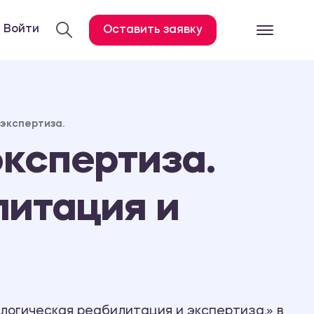
Войти
Оставить заявку
Готовые работ
Все услуги
экспертиза.
Дипломная работа
кспертиза.
Курсовая работа
Контрольная работа
литация и
Лабораторная работа
Отчет по практике
Диссертация
План-конспект
Дневник по практике
логическая реабилитация и экспертиза.» в