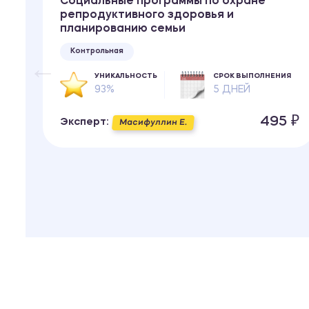
Социальные программы по охране
репродуктивного здоровья и
планированию семьи
Контрольная
ИЯ
УНИКАЛЬНОСТЬ
СРОК ВЫПОЛНЕНИЯ
93%
5 ДНЕЙ
 ₽
495 ₽
Эксперт:
Масифуллин Е.