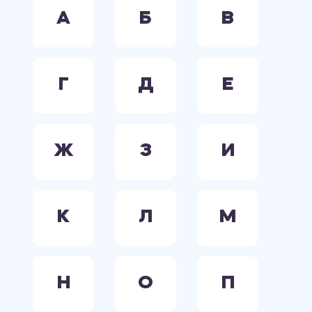
А
Б
В
Г
Д
Е
Ж
З
И
К
Л
М
Н
О
П