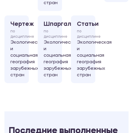
стран
Чертеж
Шпаргалка
Статьи
по
по
по
дисциплине
дисциплине
дисциплине
Экологическая
Экологическая
Экологическая
и
и
и
социальная
социальная
социальная
география
география
география
зарубежных
зарубежных
зарубежных
стран
стран
стран
Последние выполненные