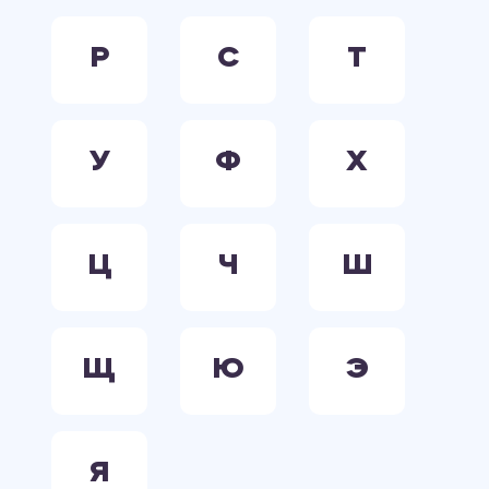
Р
С
Т
У
Ф
Х
Ц
Ч
Ш
Щ
Ю
Э
Я