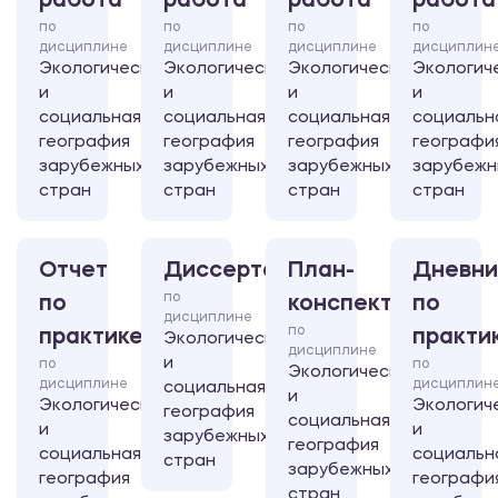
работа
работа
работа
работа
по
по
по
по
дисциплине
дисциплине
дисциплине
дисциплин
Экологическая
Экологическая
Экологическая
Экологич
и
и
и
и
социальная
социальная
социальная
социальн
география
география
география
географи
зарубежных
зарубежных
зарубежных
зарубежн
стран
стран
стран
стран
Отчет
Диссертация
План-
Дневни
по
по
конспект
по
дисциплине
по
практике
практи
Экологическая
дисциплине
и
по
по
Экологическая
дисциплине
дисциплин
социальная
и
Экологическая
Экологич
география
социальная
и
и
зарубежных
география
социальная
социальн
стран
зарубежных
география
географи
стран