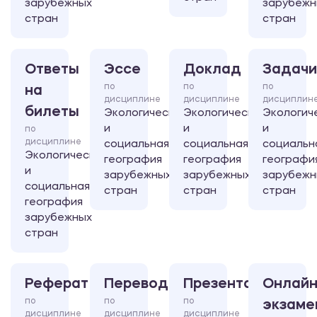
зарубежных
зарубежн
стран
стран
Ответы
Эссе
Доклад
Задачи
по
по
по
на
дисциплине
дисциплине
дисциплин
билеты
Экологическая
Экологическая
Экологич
и
и
и
по
дисциплине
социальная
социальная
социальн
Экологическая
география
география
географи
и
зарубежных
зарубежных
зарубежн
социальная
стран
стран
стран
география
зарубежных
стран
Реферат
Перевод
Презентация
Онлайн
по
по
по
экзаме
дисциплине
дисциплине
дисциплине