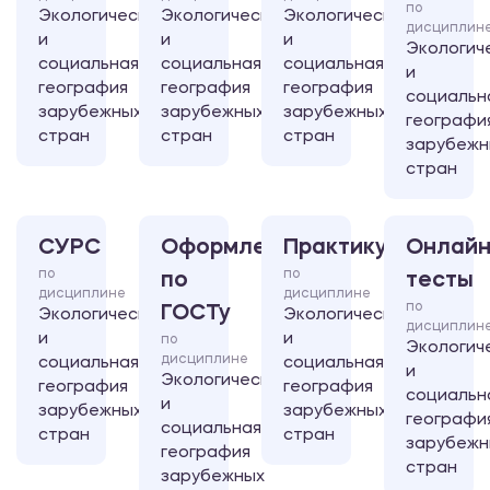
по
Экологическая
Экологическая
Экологическая
дисциплин
и
и
и
Экологич
социальная
социальная
социальная
и
география
география
география
социальн
зарубежных
зарубежных
зарубежных
географи
стран
стран
стран
зарубежн
стран
СУРС
Оформление
Практикум
Онлайн
по
по
по
тесты
дисциплине
дисциплине
по
ГОСТу
Экологическая
Экологическая
дисциплин
и
и
по
Экологич
дисциплине
социальная
социальная
и
Экологическая
география
география
социальн
и
зарубежных
зарубежных
географи
социальная
стран
стран
зарубежн
география
стран
зарубежных