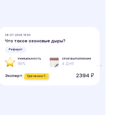
28-07-2026 19:30
25
Что такое озоновые дыры?
П
Реферат
УНИКАЛЬНОСТЬ
СРОК ВЫПОЛНЕНИЯ
96%
4 ДНЯ
2394 ₽
Эксперт:
Э
Греченко Г.