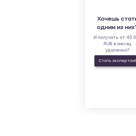
Хочешь стат
одним из них
И получать от 40 
RUB в месяц
удаленно?
Стать экспертом!