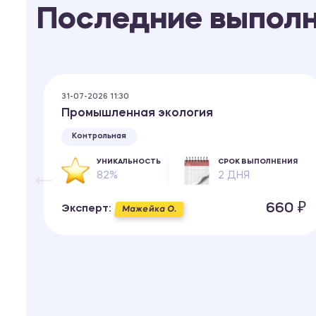
Последние выпол
31-07-2026 11:30
Промышленная экология
Контрольная
ИЯ
УНИКАЛЬНОСТЬ
СРОК ВЫПОЛНЕНИЯ
82%
2 ДНЯ
 ₽
660 ₽
Эксперт:
Мажейка О.