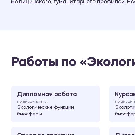
медицинского, гуманитарного профилей. В
Работы по «Эколо
Дипломная работа
Курсо
по дисциплине
по дисци
Экологические функции
Экологи
биосферы
биосфе