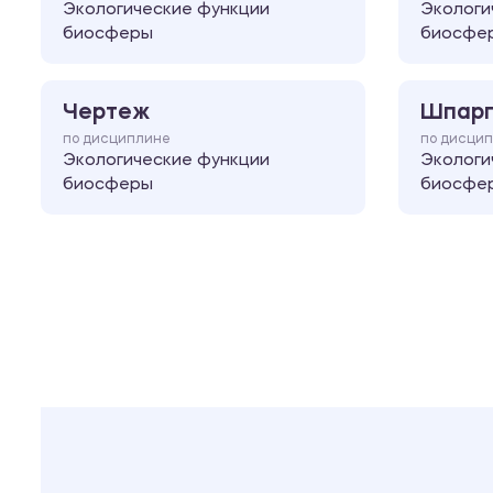
Экологические функции
Экологи
биосферы
биосфе
Чертеж
Шпарг
по дисциплине
по дисци
Экологические функции
Экологи
биосферы
биосфе