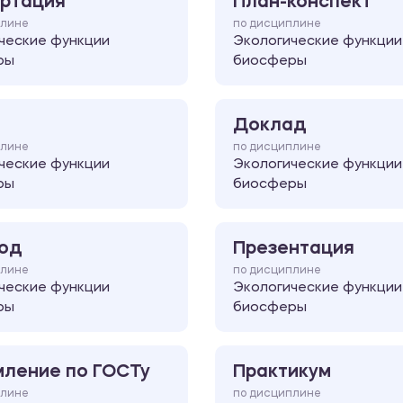
ртация
План-конспект
плине
по дисциплине
ческие функции
Экологические функции
ры
биосферы
Доклад
плине
по дисциплине
ческие функции
Экологические функции
ры
биосферы
од
Презентация
плине
по дисциплине
ческие функции
Экологические функции
ры
биосферы
ление по ГОСТу
Практикум
плине
по дисциплине