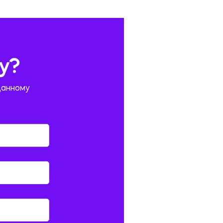
у?
данному