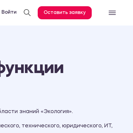
Войти
Оставить заявку
Готовые работ
Все услуги
Дипломная работа
функции
Курсовая работа
Контрольная работа
Лабораторная работа
Отчет по практике
Диссертация
ласти знаний «Экология».
План-конспект
ского, технического, юридического, ИТ,
Дневник по практике