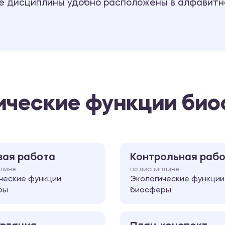
се дисциплины удобно расположены в алфавитн
гические функции би
вая работа
Контрольная раб
плине
по дисциплине
ческие функции
Экологические функции
ры
биосферы