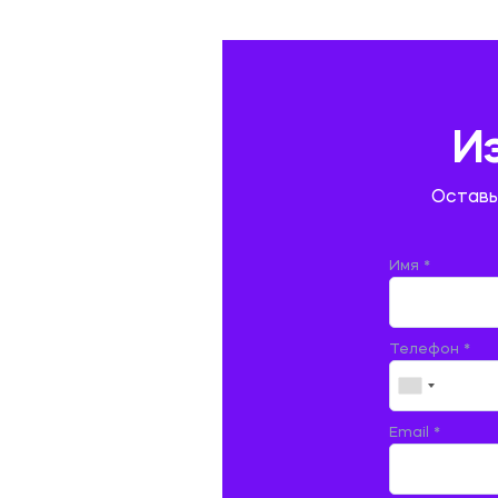
ГЕОГРАФИЯ
ГЕОЛОГИЯ И ГЕОДЕЗИЯ
ГИДРАВЛИКА
И
ГОСТИНИЧНЫЙ СЕРВИС. ТУРИЗМ.
Оставь
ДОКУМЕНТОВЕДЕНИЕ
ЖЕЛЕЗНОДОРОЖНЫЙ ТРАНСПОРТ
Имя *
ЖУРНАЛИСТИКА
Телефон *
ЗЕМЛЕУСТРОЙСТВО, КАДАСТР И
МОНИТОРИНГ ЗЕМЕЛЬ
ИНФОРМАТИКА И ПРОГРАММИРОВАНИЕ
Email *
ИСПАНСКИЙ ЯЗЫК