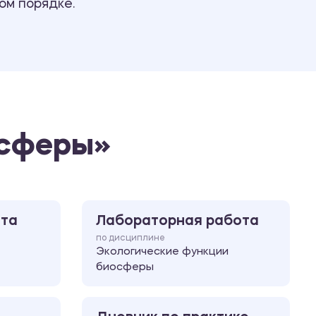
ом порядке.
Ответы на билеты
осферы»
ота
Лабораторная работа
по дисциплине
Экологические функции
биосферы