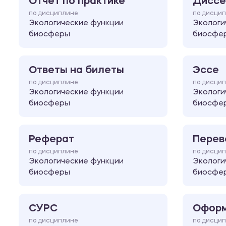
Отчет по практике
Диссе
по дисциплине
по дисци
Экологические функции
Экологи
биосферы
биосфе
Ответы на билеты
Эссе
по дисциплине
по дисци
Экологические функции
Экологи
биосферы
биосфе
Реферат
Перев
по дисциплине
по дисци
Экологические функции
Экологи
биосферы
биосфе
СУРС
Оформ
по дисциплине
по дисци