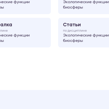
ческие функции
Экологические функции
ры
биосферы
алка
Статьи
плине
по дисциплине
ческие функции
Экологические функции
ры
биосферы