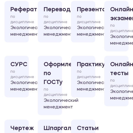
Реферат
Перевод
Презентация
Онлайн
по
по
по
экзаме
дисциплине
дисциплине
дисциплине
по
Экологический
Экологический
Экологический
дисциплин
менеджмент
менеджмент
менеджмент
Экологич
менеджм
СУРС
Оформление
Практикум
Онлайн
по
по
по
тесты
дисциплине
дисциплине
по
ГОСТу
Экологический
Экологический
дисциплин
менеджмент
менеджмент
по
Экологич
дисциплине
менеджм
Экологический
менеджмент
Чертеж
Шпаргалка
Статьи