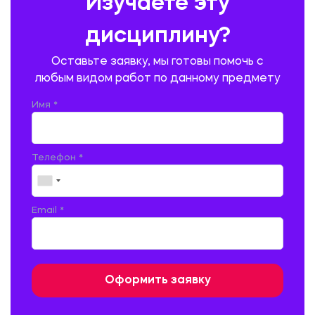
Изучаете эту
ПРОИЗВОДСТВО ПРОДУКЦИИ И ОРГАНИЗАЦИЯ ОБЩЕСТВЕННОГО
ПИТАНИЯ
дисциплину?
ПРОМЫШЛЕННОЕ И ГРАЖДАНСКОЕ СТРОИТЕЛЬСТВО
Оставьте заявку, мы готовы помочь с
ПСИХОЛОГИЯ
РЕВИЗИЯ И АУДИТ
РЕЖУЩИЙ ИНСТРУМЕНТ
любым видом работ по данному предмету
РУССКАЯ ЛИТЕРАТУРА
РУССКИЙ ЯЗЫК
Имя *
СЕЛЬСКОЕ ХОЗЯЙСТВО
СЕЛЬСКОХОЗЯЙСТВЕННАЯ ТЕХНИКА
СОЦИАЛЬНО-ГУМАНИТАРНЫЕ НАУКИ
СТАРОСЛАВЯНСКИЙ ЯЗЫК
Телефон *
СТРОИТЕЛЬСТВО АВТОМОБИЛЬНЫХ ДОРОГ
СТРОИТЕЛЬСТВО ЖЕЛЕЗНЫХ ДОРОГ
ТАМОЖЕННОЕ ДЕЛО
Email *
ТЕПЛОЭНЕРГЕТИКА
ТЕХНОЛОГИЯ ДЕРЕВООБРАБАТЫВАЮЩИХ ПРОИЗВОДСТВ
ТЕХНОЛОГИЯ ЛИТЕЙНОГО ПРОИЗВОДСТВА
ТЕХНОЛОГИЯ МАШИНОСТРОЕНИЯ