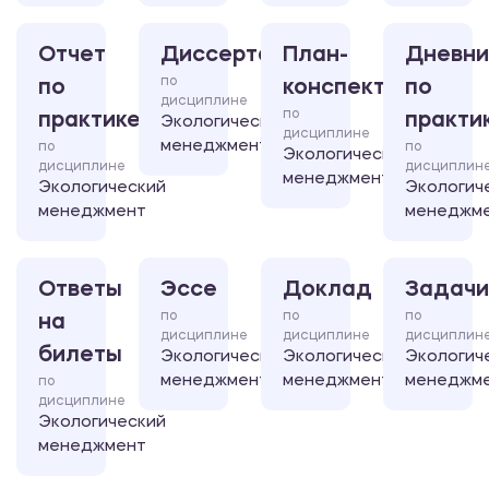
Отчет
Диссертация
План-
Дневни
по
по
конспект
по
дисциплине
по
практике
практи
Экологический
дисциплине
менеджмент
по
по
Экологический
дисциплине
дисциплин
менеджмент
Экологический
Экологич
менеджмент
менеджм
Ответы
Эссе
Доклад
Задачи
по
по
по
на
дисциплине
дисциплине
дисциплин
билеты
Экологический
Экологический
Экологич
менеджмент
менеджмент
менеджм
по
дисциплине
Экологический
менеджмент