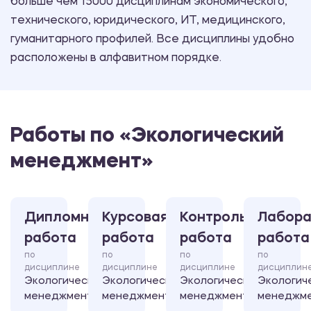
больше чем 15000 дисциплинам экономического,
технического, юридического, ИТ, медицинского,
гуманитарного профилей. Все дисциплины удобно
расположены в алфавитном порядке.
Работы по «Экологический
менеджмент»
Дипломная
Курсовая
Контрольная
Лабора
работа
работа
работа
работа
по
по
по
по
дисциплине
дисциплине
дисциплине
дисциплин
Экологический
Экологический
Экологический
Экологич
менеджмент
менеджмент
менеджмент
менеджм