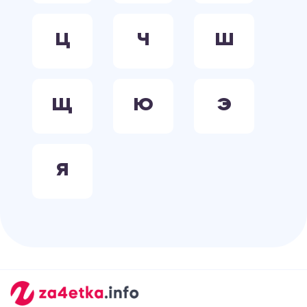
Ц
Ч
Ш
Щ
Ю
Э
Я