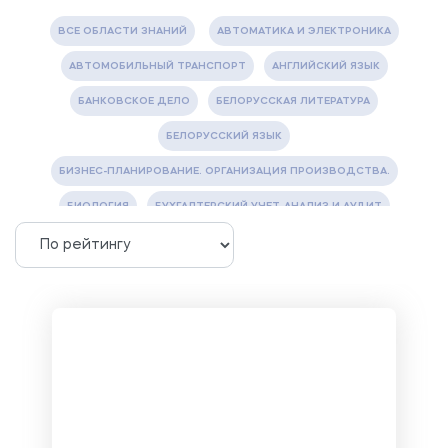
ВСЕ ОБЛАСТИ ЗНАНИЙ
АВТОМАТИКА И ЭЛЕКТРОНИКА
АВТОМОБИЛЬНЫЙ ТРАНСПОРТ
АНГЛИЙСКИЙ ЯЗЫК
БАНКОВСКОЕ ДЕЛО
БЕЛОРУССКАЯ ЛИТЕРАТУРА
БЕЛОРУССКИЙ ЯЗЫК
БИЗНЕС-ПЛАНИРОВАНИЕ. ОРГАНИЗАЦИЯ ПРОИЗВОДСТВА.
БИОЛОГИЯ
БУХГАЛТЕРСКИЙ УЧЕТ, АНАЛИЗ И АУДИТ
ВЕТЕРИНАРИЯ
ВОДОСНАБЖЕНИЕ И ВОДООТВЕДЕНИЕ
ГАЗОВАЯ И НЕФТЯНАЯ ПРОМЫШЛЕННОСТЬ
ГЕОГРАФИЯ
ГЕОЛОГИЯ И ГЕОДЕЗИЯ
ГИДРАВЛИКА
ГОСТИНИЧНЫЙ СЕРВИС. ТУРИЗМ.
ДОКУМЕНТОВЕДЕНИЕ
ЖЕЛЕЗНОДОРОЖНЫЙ ТРАНСПОРТ
ЖУРНАЛИСТИКА
ЗЕМЛЕУСТРОЙСТВО, КАДАСТР И МОНИТОРИНГ ЗЕМЕЛЬ