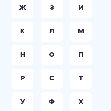
Ж
З
И
К
Л
М
Н
О
П
Р
С
Т
У
Ф
Х