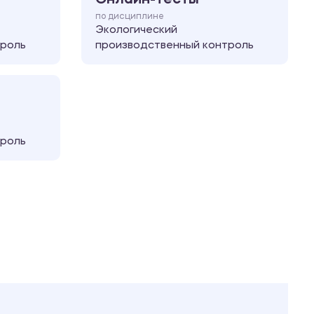
по дисциплине
Экологический
троль
производственный контроль
троль