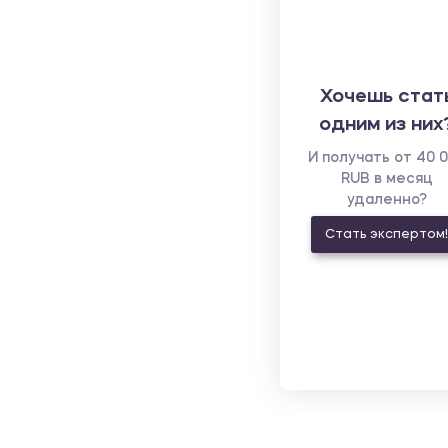
Хочешь стат
одним из них
И получать от 40 
RUB в месяц
удаленно?
Стать экспертом!