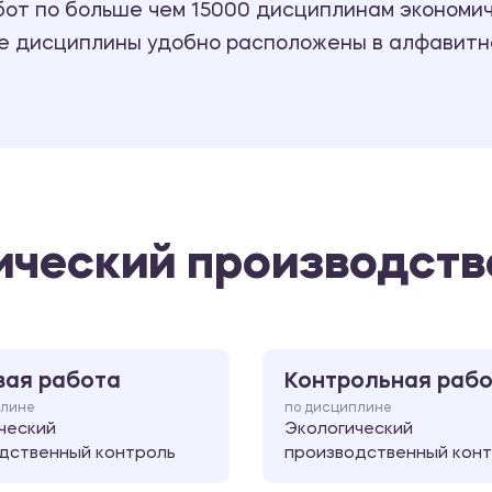
т по больше чем 15000 дисциплинам экономиче
се дисциплины удобно расположены в алфавитн
ический производств
вая работа
Контрольная раб
плине
по дисциплине
ческий
Экологический
дственный контроль
производственный кон