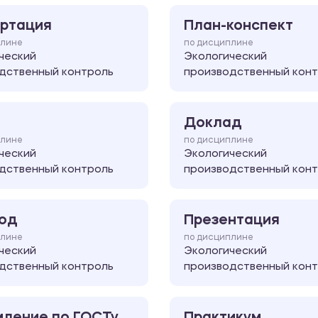
ртация
План-конспект
плине
по дисциплине
ческий
Экологический
дственный контроль
производственный кон
Доклад
плине
по дисциплине
ческий
Экологический
дственный контроль
производственный кон
од
Презентация
плине
по дисциплине
ческий
Экологический
дственный контроль
производственный кон
ление по ГОСТу
Практикум