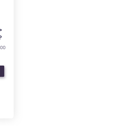
ь
?
000