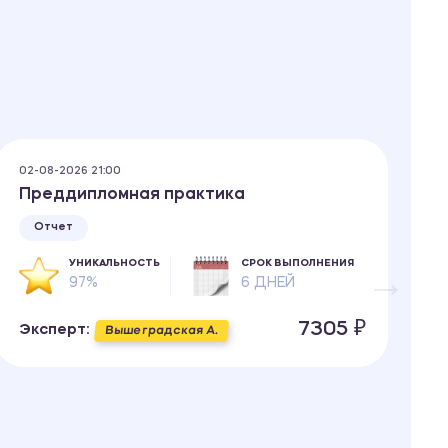
02-08-2026 21:00
02
Преддипломная практика
Т
т
Отчет
УНИКАЛЬНОСТЬ
СРОК ВЫПОЛНЕНИЯ
97%
6 ДНЕЙ
7305 ₽
Эксперт:
Вышеградская А.
Э