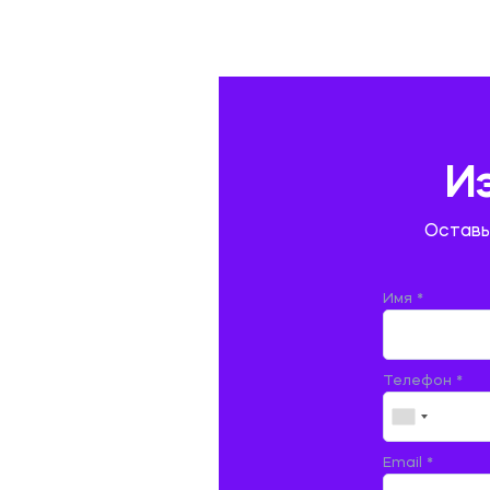
ГАЗОВАЯ И НЕФТЯНАЯ ПРОМЫШЛЕННОСТЬ
ГЕОГРАФИЯ
ГЕОЛОГИЯ И ГЕОДЕЗИЯ
ГИДРАВЛИКА
И
ГОСТИНИЧНЫЙ СЕРВИС. ТУРИЗМ.
Оставь
ДОКУМЕНТОВЕДЕНИЕ
ЖЕЛЕЗНОДОРОЖНЫЙ ТРАНСПОРТ
Имя *
ЖУРНАЛИСТИКА
Телефон *
ЗЕМЛЕУСТРОЙСТВО, КАДАСТР И
МОНИТОРИНГ ЗЕМЕЛЬ
ИНФОРМАТИКА И ПРОГРАММИРОВАНИЕ
Email *