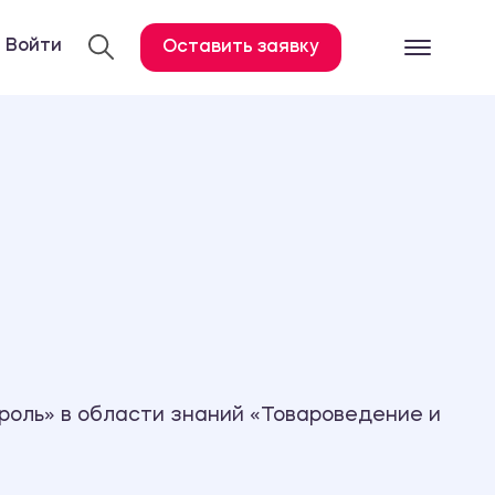
Войти
Оставить заявку
Готовые работ
Все услуги
Дипломная работа
Курсовая работа
Контрольная работа
Лабораторная работа
Отчет по практике
Диссертация
роль» в области знаний «Товароведение и
План-конспект
Дневник по практике