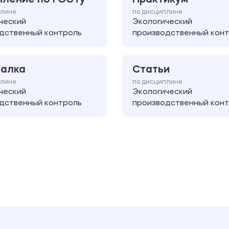
плине
по дисциплине
ческий
Экологический
дственный контроль
производственный кон
алка
Статьи
плине
по дисциплине
ческий
Экологический
дственный контроль
производственный кон