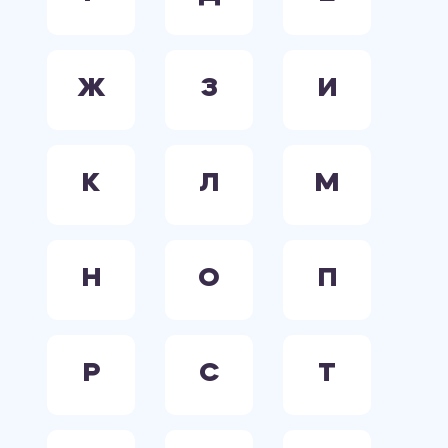
Ж
З
И
К
Л
М
Н
О
П
Р
С
Т