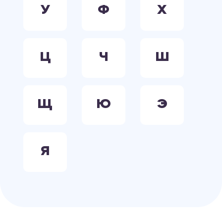
У
Ф
Х
Ц
Ч
Ш
Щ
Ю
Э
Я