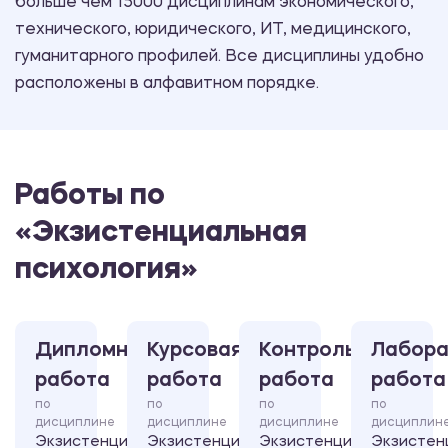
больше чем 15000 дисциплинам экономического,
технического, юридического, ИТ, медицинского,
гуманитарного профилей. Все дисциплины удобно
расположены в алфавитном порядке.
Работы по
«Экзистенциальная
психология»
Дипломная
Курсовая
Контрольная
Лабора
работа
работа
работа
работа
по
по
по
по
дисциплине
дисциплине
дисциплине
дисциплин
Экзистенциальная
Экзистенциальная
Экзистенциальная
Экзистен