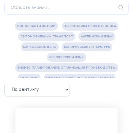
ВСЕ ОБЛАСТИ ЗНАНИЙ
АВТОМАТИКА И ЭЛЕКТРОНИКА
АВТОМОБИЛЬНЫЙ ТРАНСПОРТ
АНГЛИЙСКИЙ ЯЗЫК
БАНКОВСКОЕ ДЕЛО
БЕЛОРУССКАЯ ЛИТЕРАТУРА
БЕЛОРУССКИЙ ЯЗЫК
БИЗНЕС-ПЛАНИРОВАНИЕ. ОРГАНИЗАЦИЯ ПРОИЗВОДСТВА.
БИОЛОГИЯ
БУХГАЛТЕРСКИЙ УЧЕТ, АНАЛИЗ И АУДИТ
ВЕТЕРИНАРИЯ
ВОДОСНАБЖЕНИЕ И ВОДООТВЕДЕНИЕ
ГАЗОВАЯ И НЕФТЯНАЯ ПРОМЫШЛЕННОСТЬ
ГЕОГРАФИЯ
ГЕОЛОГИЯ И ГЕОДЕЗИЯ
ГИДРАВЛИКА
ГОСТИНИЧНЫЙ СЕРВИС. ТУРИЗМ.
ДОКУМЕНТОВЕДЕНИЕ
ЖЕЛЕЗНОДОРОЖНЫЙ ТРАНСПОРТ
ЖУРНАЛИСТИКА