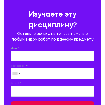
ПРЕДУПРЕЖДЕНИЕ И ЛИКВИДАЦИЯ ЧРЕЗВЫЧАЙНЫХ СИТУАЦИЙ
Изучаете эту
ПРОИЗВОДСТВО ПРОДУКЦИИ И ОРГАНИЗАЦИЯ ОБЩЕСТВЕННОГО
ПИТАНИЯ
дисциплину?
ПРОМЫШЛЕННОЕ И ГРАЖДАНСКОЕ СТРОИТЕЛЬСТВО
Оставьте заявку, мы готовы помочь с
ПСИХОЛОГИЯ
РЕВИЗИЯ И АУДИТ
РЕЖУЩИЙ ИНСТРУМЕНТ
любым видом работ по данному предмету
РУССКАЯ ЛИТЕРАТУРА
РУССКИЙ ЯЗЫК
Имя *
СЕЛЬСКОЕ ХОЗЯЙСТВО
СЕЛЬСКОХОЗЯЙСТВЕННАЯ ТЕХНИКА
СОЦИАЛЬНО-ГУМАНИТАРНЫЕ НАУКИ
СТАРОСЛАВЯНСКИЙ ЯЗЫК
Телефон *
СТРОИТЕЛЬСТВО АВТОМОБИЛЬНЫХ ДОРОГ
СТРОИТЕЛЬСТВО ЖЕЛЕЗНЫХ ДОРОГ
ТАМОЖЕННОЕ ДЕЛО
Email *
ТЕПЛОЭНЕРГЕТИКА
ТЕХНОЛОГИЯ ДЕРЕВООБРАБАТЫВАЮЩИХ ПРОИЗВОДСТВ
ТЕХНОЛОГИЯ ЛИТЕЙНОГО ПРОИЗВОДСТВА