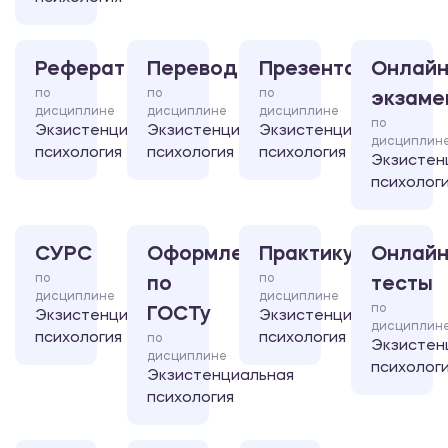
Реферат
Перевод
Презентация
Онлайн
по
по
по
экзаме
дисциплине
дисциплине
дисциплине
по
Экзистенциальная
Экзистенциальная
Экзистенциальная
дисциплин
психология
психология
психология
Экзистен
психолог
СУРС
Оформление
Практикум
Онлайн
по
по
по
тесты
дисциплине
дисциплине
по
ГОСТу
Экзистенциальная
Экзистенциальная
дисциплин
психология
психология
по
Экзистен
дисциплине
психолог
Экзистенциальная
психология