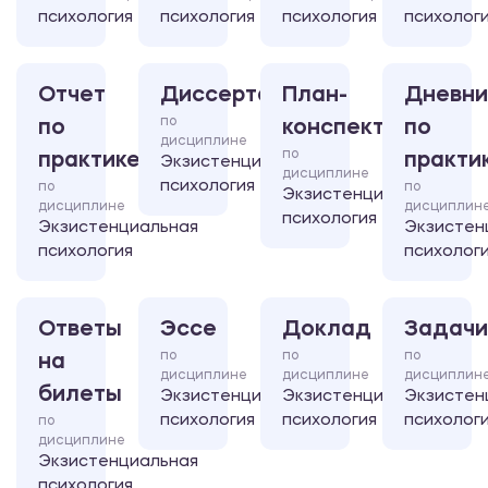
психология
психология
психология
психолог
Отчет
Диссертация
План-
Дневни
по
по
конспект
по
дисциплине
по
практике
практи
Экзистенциальная
дисциплине
психология
по
по
Экзистенциальная
дисциплине
дисциплин
психология
Экзистенциальная
Экзистен
психология
психолог
Ответы
Эссе
Доклад
Задачи
по
по
по
на
дисциплине
дисциплине
дисциплин
билеты
Экзистенциальная
Экзистенциальная
Экзистен
психология
психология
психолог
по
дисциплине
Экзистенциальная
психология