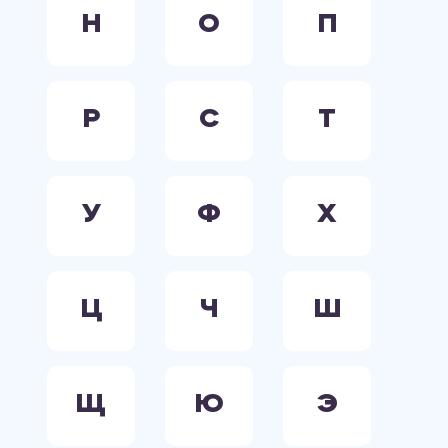
Н
О
П
Р
С
Т
У
Ф
Х
Ц
Ч
Ш
Щ
Ю
Э