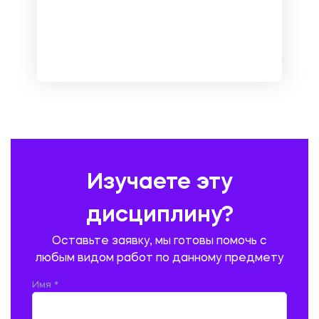
МЕНЕДЖМЕНТ
МЕТАЛЛУРГИЯ. СВАРКА.
МЕТРОЛОГИЯ И СТАНДАРТИЗАЦИЯ
МЕХАНИКА МАТЕРИАЛОВ
НЕМЕЦКИЙ ЯЗЫК
ОХРАНА ТРУДА И БЕЗОПАСНОСТЬ ЖИЗНЕДЕЯТЕЛЬНОСТИ
ПЕДАГОГИКА
ПОЛЬСКИЙ ЯЗЫК
ПОЧТОВАЯ СВЯЗЬ
ПРАВОВЕДЕНИЕ
ПРЕДУПРЕЖДЕНИЕ И ЛИКВИДАЦИЯ ЧРЕЗВЫЧАЙНЫХ СИТУАЦИЙ
Изучаете эту
ПРОИЗВОДСТВО ПРОДУКЦИИ И ОРГАНИЗАЦИЯ ОБЩЕСТВЕННОГО
ПИТАНИЯ
дисциплину?
ПРОМЫШЛЕННОЕ И ГРАЖДАНСКОЕ СТРОИТЕЛЬСТВО
Оставьте заявку, мы готовы помочь с
ПСИХОЛОГИЯ
РЕВИЗИЯ И АУДИТ
РЕЖУЩИЙ ИНСТРУМЕНТ
любым видом работ по данному предмету
РУССКАЯ ЛИТЕРАТУРА
РУССКИЙ ЯЗЫК
Имя *
СЕЛЬСКОЕ ХОЗЯЙСТВО
СЕЛЬСКОХОЗЯЙСТВЕННАЯ ТЕХНИКА