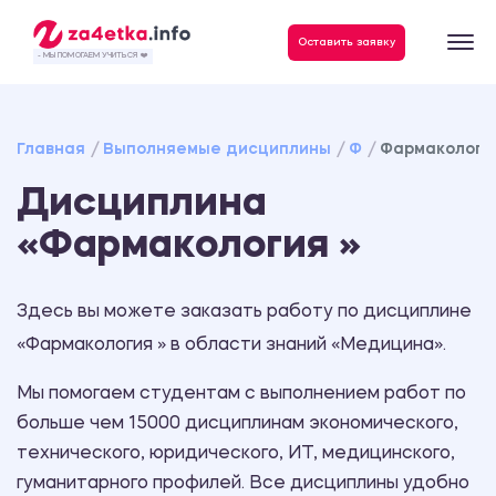
Данные, необходимые для качественного выполнения заказа
Оставить заявку
- МЫ ПОМОГАЕМ УЧИТЬСЯ ❤️
Главная
Выполняемые дисциплины
Ф
Фармакологи
Дисциплина
«Фармакология »
Здесь вы можете заказать работу по дисциплине
«Фармакология » в области знаний «Медицина».
Мы помогаем студентам с выполнением работ по
больше чем 15000 дисциплинам экономического,
технического, юридического, ИТ, медицинского,
гуманитарного профилей. Все дисциплины удобно