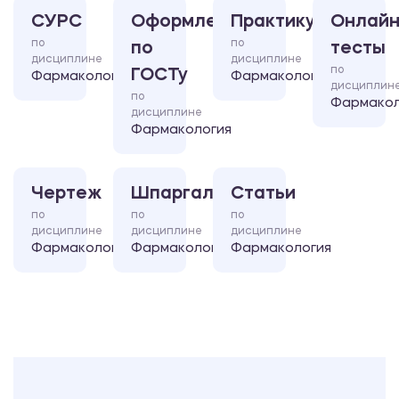
СУРС
Оформление
Практикум
Онлайн
по
по
по
тесты
дисциплине
дисциплине
по
ГОСТу
Фармакология
Фармакология
дисциплин
по
Фармакол
дисциплине
Фармакология
Чертеж
Шпаргалка
Статьи
по
по
по
дисциплине
дисциплине
дисциплине
Фармакология
Фармакология
Фармакология