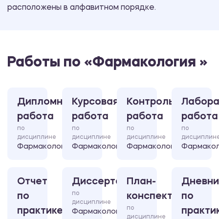
расположены в алфавитном порядке.
Работы по «Фармакология »
Дипломная
Курсовая
Контрольная
Лабора
работа
работа
работа
работа
по
по
по
по
дисциплине
дисциплине
дисциплине
дисциплин
Фармакология
Фармакология
Фармакология
Фармакол
Отчет
Диссертация
План-
Дневни
по
по
конспект
по
дисциплине
по
практике
практи
Фармакология
дисциплине