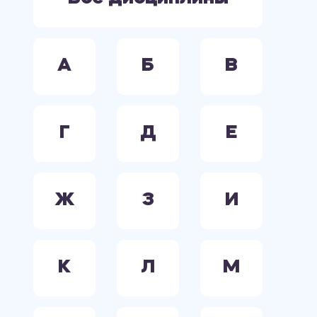
А
Б
В
Г
Д
Е
Ж
З
И
К
Л
М