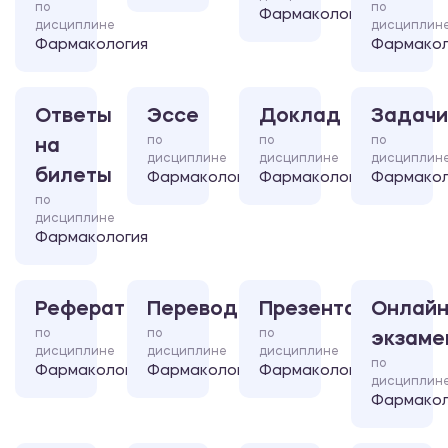
по
по
Фармакология
дисциплине
дисциплин
Фармакология
Фармакол
Ответы
Эссе
Доклад
Задачи
по
по
по
на
дисциплине
дисциплине
дисциплин
билеты
Фармакология
Фармакология
Фармакол
по
дисциплине
Фармакология
Реферат
Перевод
Презентация
Онлайн
по
по
по
экзаме
дисциплине
дисциплине
дисциплине
по
Фармакология
Фармакология
Фармакология
дисциплин
Фармакол