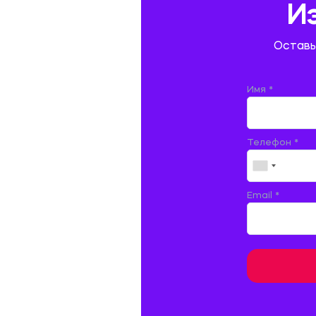
И
ГОСТИНИЧНЫЙ СЕРВИС. ТУРИЗМ.
Оставь
ДОКУМЕНТОВЕДЕНИЕ
ЖЕЛЕЗНОДОРОЖНЫЙ ТРАНСПОРТ
Имя *
ЖУРНАЛИСТИКА
Телефон *
ЗЕМЛЕУСТРОЙСТВО, КАДАСТР И
МОНИТОРИНГ ЗЕМЕЛЬ
ИНФОРМАТИКА И ПРОГРАММИРОВАНИЕ
Email *
ИСПАНСКИЙ ЯЗЫК
ИСТОРИЯ
ИТАЛЬЯНСКИЙ ЯЗЫК
КИТАЙСКИЙ ЯЗЫК. ЯПОНСКИЙ ЯЗЫК.