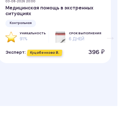
03-08-2026 20:00
03
Медицинская помощь в экстренных
Б
ситуациях
т
Контрольная
УНИКАЛЬНОСТЬ
СРОК ВЫПОЛНЕНИЯ
91%
6 ДНЕЙ
396 ₽
Эксперт:
Э
Куцабенкова В.