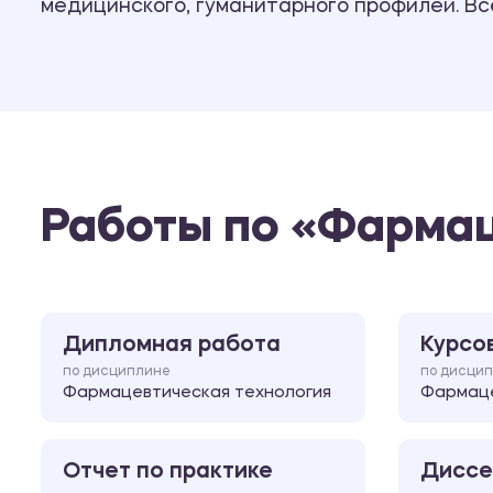
медицинского, гуманитарного профилей. В
Работы по «Фармац
Дипломная работа
Курсо
по дисциплине
по дисци
Фармацевтическая технология
Фармаце
Отчет по практике
Диссе