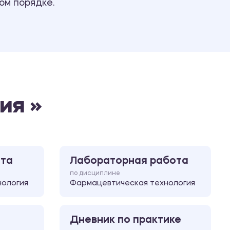
ом порядке.
Ответы на билеты
ия »
ота
Лабораторная работа
по дисциплине
нология
Фармацевтическая технология
Дневник по практике