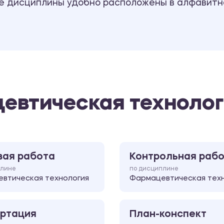
се дисциплины удобно расположены в алфавитн
евтическая технолог
вая работа
Контрольная раб
плине
по дисциплине
втическая технология
Фармацевтическая тех
ртация
План-конспект