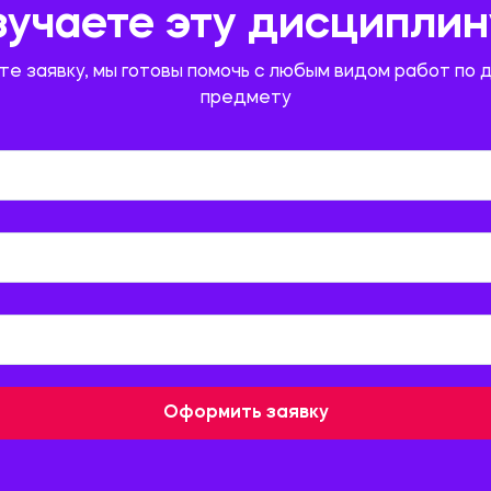
зучаете эту дисциплин
те заявку, мы готовы помочь с любым видом работ по 
предмету