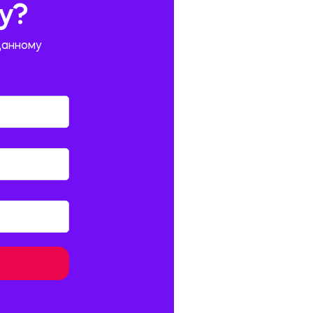
у?
данному