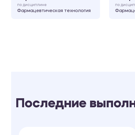
по дисциплине
по дисци
Фармацевтическая технология
Фармаце
Последние выпол