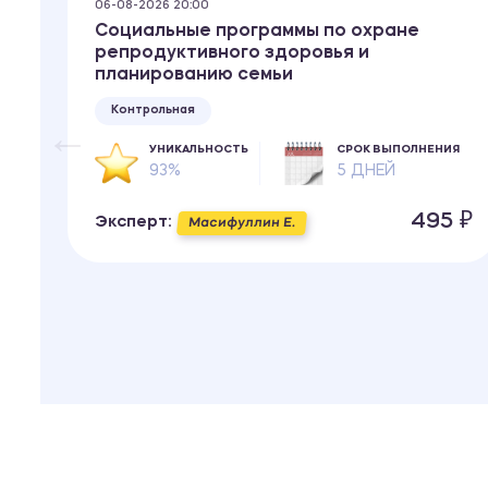
06-08-2026 20:00
Социальные программы по охране
репродуктивного здоровья и
планированию семьи
Контрольная
ИЯ
УНИКАЛЬНОСТЬ
СРОК ВЫПОЛНЕНИЯ
93%
5 ДНЕЙ
 ₽
495 ₽
Эксперт:
Масифуллин Е.