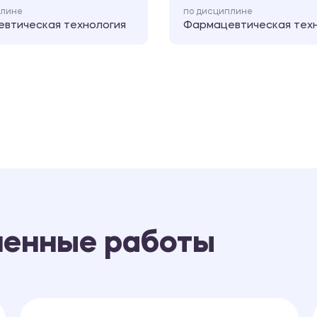
плине
по дисциплине
втическая технология
Фармацевтическая тех
ненные работы