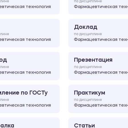
плине
по дисциплине
втическая технология
Фармацевтическая тех
Доклад
плине
по дисциплине
втическая технология
Фармацевтическая тех
од
Презентация
плине
по дисциплине
втическая технология
Фармацевтическая тех
ление по ГОСТу
Практикум
плине
по дисциплине
втическая технология
Фармацевтическая тех
алка
Статьи