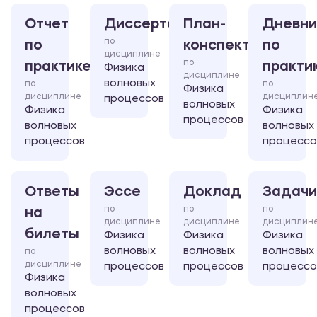
Отчет
Диссертация
План-
Дневни
по
по
конспект
по
дисциплине
по
практике
практи
Физика
дисциплине
волновых
по
по
Физика
дисциплине
дисциплин
процессов
волновых
Физика
Физика
процессов
волновых
волновых
процессов
процессо
Ответы
Эссе
Доклад
Задачи
по
по
по
на
дисциплине
дисциплине
дисциплин
билеты
Физика
Физика
Физика
волновых
волновых
волновых
по
дисциплине
процессов
процессов
процессо
Физика
волновых
процессов