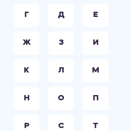
Г
Д
Е
Ж
З
И
К
Л
М
Н
О
П
Р
С
Т