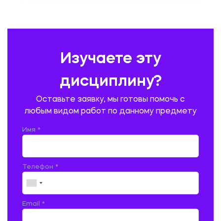
ПЕДАГОГИКА
ПОЛЬСКИЙ ЯЗЫК
ПОЧТОВАЯ СВЯЗЬ
ПРАВОВЕДЕНИЕ
ПРЕДУПРЕЖДЕНИЕ И ЛИКВИДАЦИЯ ЧРЕЗВЫЧАЙНЫХ СИТУАЦИЙ
Изучаете эту
ПРОИЗВОДСТВО ПРОДУКЦИИ И ОРГАНИЗАЦИЯ ОБЩЕСТВЕННОГО
ПИТАНИЯ
дисциплину?
ПРОМЫШЛЕННОЕ И ГРАЖДАНСКОЕ СТРОИТЕЛЬСТВО
Оставьте заявку, мы готовы помочь с
ПСИХОЛОГИЯ
РЕВИЗИЯ И АУДИТ
РЕЖУЩИЙ ИНСТРУМЕНТ
любым видом работ по данному предмету
РУССКАЯ ЛИТЕРАТУРА
РУССКИЙ ЯЗЫК
Имя *
СЕЛЬСКОЕ ХОЗЯЙСТВО
СЕЛЬСКОХОЗЯЙСТВЕННАЯ ТЕХНИКА
СОЦИАЛЬНО-ГУМАНИТАРНЫЕ НАУКИ
СТАРОСЛАВЯНСКИЙ ЯЗЫК
Телефон *
СТРОИТЕЛЬСТВО АВТОМОБИЛЬНЫХ ДОРОГ
СТРОИТЕЛЬСТВО ЖЕЛЕЗНЫХ ДОРОГ
ТАМОЖЕННОЕ ДЕЛО
Email *
ТЕПЛОЭНЕРГЕТИКА