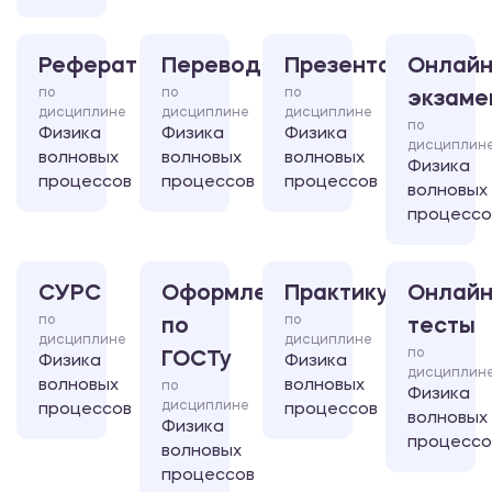
Реферат
Перевод
Презентация
Онлайн
по
по
по
экзаме
дисциплине
дисциплине
дисциплине
по
Физика
Физика
Физика
дисциплин
волновых
волновых
волновых
Физика
процессов
процессов
процессов
волновых
процессо
СУРС
Оформление
Практикум
Онлайн
по
по
по
тесты
дисциплине
дисциплине
по
ГОСТу
Физика
Физика
дисциплин
волновых
волновых
по
Физика
дисциплине
процессов
процессов
волновых
Физика
процессо
волновых
процессов