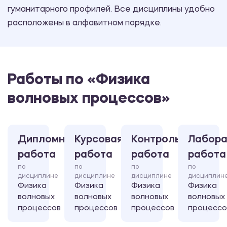
гуманитарного профилей. Все дисциплины удобно
расположены в алфавитном порядке.
Работы по «Физика
волновых процессов»
Дипломная
Курсовая
Контрольная
Лабора
работа
работа
работа
работа
по
по
по
по
дисциплине
дисциплине
дисциплине
дисциплин
Физика
Физика
Физика
Физика
волновых
волновых
волновых
волновых
процессов
процессов
процессов
процессо