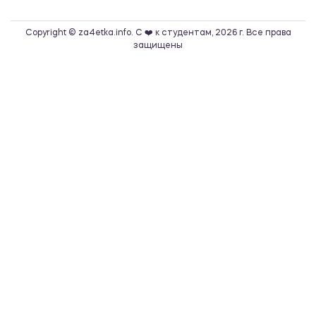
Copyright © za4etka.info. С ❤️ к студентам, 2026 г. Все права
защищены