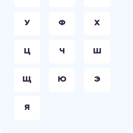
У
Ф
Х
Ц
Ч
Ш
Щ
Ю
Э
Я