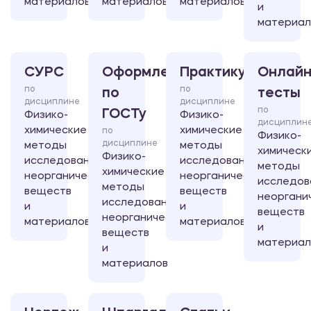
материалов
материалов
материалов
и
материал
СУРС
Оформление
Практикум
Онлайн
по
по
по
тесты
дисциплине
дисциплине
по
ГОСТу
Физико-
Физико-
дисциплин
химические
химические
по
Физико-
дисциплине
методы
методы
химическ
Физико-
исследования
исследования
методы
химические
неорганических
неорганических
исследов
методы
веществ
веществ
неоргани
исследования
и
и
веществ
неорганических
материалов
материалов
и
веществ
материал
и
материалов