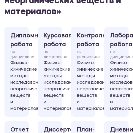
неорганических веществ и
материалов»
Дипломная
Курсовая
Контрольная
Лабора
работа
работа
работа
работа
по
по
по
по
дисциплине
дисциплине
дисциплине
дисциплин
Физико-
Физико-
Физико-
Физико-
химические
химические
химические
химическ
методы
методы
методы
методы
исследования
исследования
исследования
исследов
неорганических
неорганических
неорганических
неоргани
веществ
веществ
веществ
веществ
и
и
и
и
материалов
материалов
материалов
материал
Отчет
Диссертация
План-
Дневни