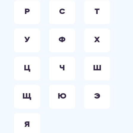
Р
С
Т
У
Ф
Х
Ц
Ч
Ш
Щ
Ю
Э
Я