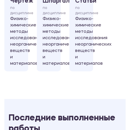
Чертеж
Шпаргалка
Статьи
по
по
по
дисциплине
дисциплине
дисциплине
Физико-
Физико-
Физико-
химические
химические
химические
методы
методы
методы
исследования
исследования
исследования
неорганических
неорганических
неорганических
веществ
веществ
веществ
и
и
и
материалов
материалов
материалов
Последние выполненные
работы