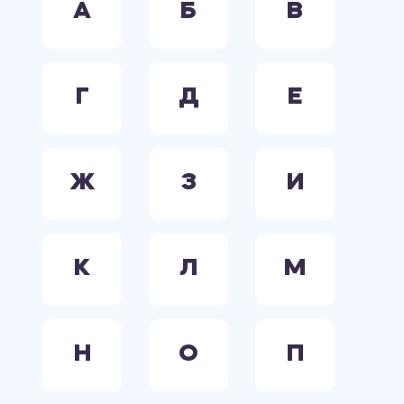
А
Б
В
Г
Д
Е
Ж
З
И
К
Л
М
Н
О
П