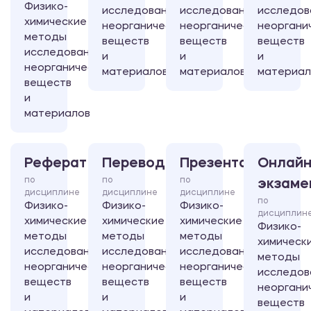
Физико-
исследования
исследования
исследов
химические
неорганических
неорганических
неоргани
методы
веществ
веществ
веществ
исследования
и
и
и
неорганических
материалов
материалов
материал
веществ
и
материалов
Реферат
Перевод
Презентация
Онлайн
по
по
по
экзаме
дисциплине
дисциплине
дисциплине
по
Физико-
Физико-
Физико-
дисциплин
химические
химические
химические
Физико-
методы
методы
методы
химическ
исследования
исследования
исследования
методы
неорганических
неорганических
неорганических
исследов
веществ
веществ
веществ
неоргани
и
и
и
веществ