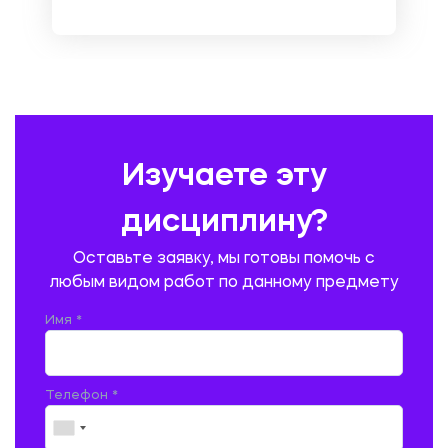
НЕМЕЦКИЙ ЯЗЫК
ОХРАНА ТРУДА И БЕЗОПАСНОСТЬ ЖИЗНЕДЕЯТЕЛЬНОСТИ
ПЕДАГОГИКА
ПОЛЬСКИЙ ЯЗЫК
ПОЧТОВАЯ СВЯЗЬ
ПРАВОВЕДЕНИЕ
ПРЕДУПРЕЖДЕНИЕ И ЛИКВИДАЦИЯ ЧРЕЗВЫЧАЙНЫХ СИТУАЦИЙ
Изучаете эту
ПРОИЗВОДСТВО ПРОДУКЦИИ И ОРГАНИЗАЦИЯ ОБЩЕСТВЕННОГО
ПИТАНИЯ
дисциплину?
ПРОМЫШЛЕННОЕ И ГРАЖДАНСКОЕ СТРОИТЕЛЬСТВО
Оставьте заявку, мы готовы помочь с
ПСИХОЛОГИЯ
РЕВИЗИЯ И АУДИТ
РЕЖУЩИЙ ИНСТРУМЕНТ
любым видом работ по данному предмету
РУССКАЯ ЛИТЕРАТУРА
РУССКИЙ ЯЗЫК
Имя *
СЕЛЬСКОЕ ХОЗЯЙСТВО
СЕЛЬСКОХОЗЯЙСТВЕННАЯ ТЕХНИКА
СОЦИАЛЬНО-ГУМАНИТАРНЫЕ НАУКИ
СТАРОСЛАВЯНСКИЙ ЯЗЫК
Телефон *
СТРОИТЕЛЬСТВО АВТОМОБИЛЬНЫХ ДОРОГ
СТРОИТЕЛЬСТВО ЖЕЛЕЗНЫХ ДОРОГ
ТАМОЖЕННОЕ ДЕЛО