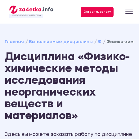
Данные, необходимые для качественного выполнения заказа
Оставить заявку
- МЫ ПОМОГАЕМ УЧИТЬСЯ ❤️
Главная
Выполняемые дисциплины
Ф
Физико-хими
Дисциплина «Физико-
химические методы
исследования
неорганических
веществ и
материалов»
Здесь вы можете заказать работу по дисциплине