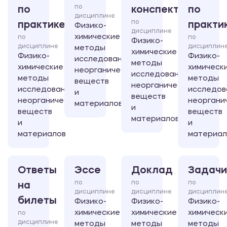
по
по
конспект
по
дисциплине
по
практике
практи
Физико-
дисциплине
химические
по
по
Физико-
дисциплине
дисциплин
методы
химические
Физико-
Физико-
исследования
методы
химические
химическ
неорганических
исследования
методы
методы
веществ
неорганических
исследования
исследов
и
веществ
неорганических
неоргани
материалов
и
веществ
веществ
материалов
и
и
материалов
материал
Ответы
Эссе
Доклад
Задачи
по
по
по
на
дисциплине
дисциплине
дисциплин
билеты
Физико-
Физико-
Физико-
химические
химические
химическ
по
дисциплине
методы
методы
методы