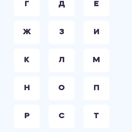
Г
Д
Е
Ж
З
И
К
Л
М
Н
О
П
Р
С
Т