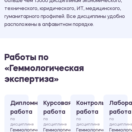
больше чем 15000 дисциплинам экономического,
технического, юридического, ИТ, медицинского,
гуманитарного профилей. Все дисциплины удобно
расположены в алфавитном порядке.
Работы по
«Геммологическая
экспертиза»
Дипломная
Курсовая
Контрольная
Лабора
работа
работа
работа
работа
по
по
по
по
дисциплине
дисциплине
дисциплине
дисциплин
Геммологическая
Геммологическая
Геммологическая
Геммолог