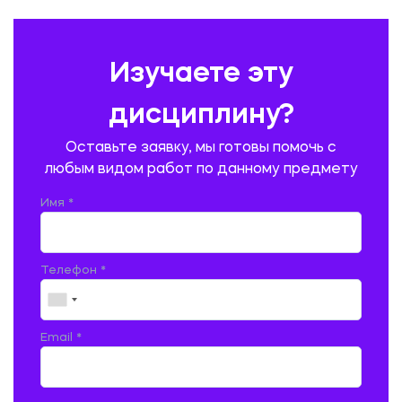
ПРАВОВЕДЕНИЕ
ПРЕДУПРЕЖДЕНИЕ И ЛИКВИДАЦИЯ ЧРЕЗВЫЧАЙНЫХ СИТУАЦИЙ
Изучаете эту
ПРОИЗВОДСТВО ПРОДУКЦИИ И ОРГАНИЗАЦИЯ ОБЩЕСТВЕННОГО
ПИТАНИЯ
дисциплину?
ПРОМЫШЛЕННОЕ И ГРАЖДАНСКОЕ СТРОИТЕЛЬСТВО
Оставьте заявку, мы готовы помочь с
ПСИХОЛОГИЯ
РЕВИЗИЯ И АУДИТ
РЕЖУЩИЙ ИНСТРУМЕНТ
любым видом работ по данному предмету
РУССКАЯ ЛИТЕРАТУРА
РУССКИЙ ЯЗЫК
Имя *
СЕЛЬСКОЕ ХОЗЯЙСТВО
СЕЛЬСКОХОЗЯЙСТВЕННАЯ ТЕХНИКА
СОЦИАЛЬНО-ГУМАНИТАРНЫЕ НАУКИ
СТАРОСЛАВЯНСКИЙ ЯЗЫК
Телефон *
СТРОИТЕЛЬСТВО АВТОМОБИЛЬНЫХ ДОРОГ
СТРОИТЕЛЬСТВО ЖЕЛЕЗНЫХ ДОРОГ
ТАМОЖЕННОЕ ДЕЛО
Email *
ТЕПЛОЭНЕРГЕТИКА
ТЕХНОЛОГИЯ ДЕРЕВООБРАБАТЫВАЮЩИХ ПРОИЗВОДСТВ