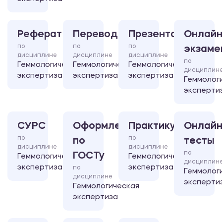
Реферат
Перевод
Презентация
Онлайн
по
по
по
экзаме
дисциплине
дисциплине
дисциплине
по
Геммологическая
Геммологическая
Геммологическая
дисциплин
экспертиза
экспертиза
экспертиза
Геммолог
эксперти
СУРС
Оформление
Практикум
Онлайн
по
по
по
тесты
дисциплине
дисциплине
по
ГОСТу
Геммологическая
Геммологическая
дисциплин
экспертиза
экспертиза
по
Геммолог
дисциплине
эксперти
Геммологическая
экспертиза