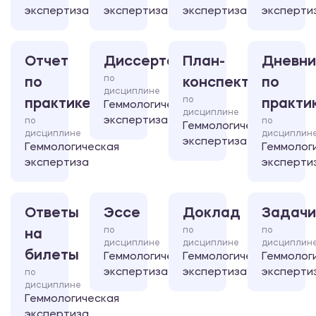
экспертиза
экспертиза
экспертиза
эксперти
Отчет
Диссертация
План-
Дневни
по
по
конспект
по
дисциплине
по
практике
практи
Геммологическая
дисциплине
экспертиза
по
по
Геммологическая
дисциплине
дисциплин
экспертиза
Геммологическая
Геммолог
экспертиза
эксперти
Ответы
Эссе
Доклад
Задачи
по
по
по
на
дисциплине
дисциплине
дисциплин
билеты
Геммологическая
Геммологическая
Геммолог
экспертиза
экспертиза
эксперти
по
дисциплине
Геммологическая
экспертиза