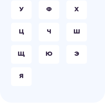
У
Ф
Х
Ц
Ч
Ш
Щ
Ю
Э
Я