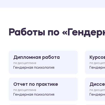
Работы по «Гендер
Дипломная работа
Курсо
по дисциплине
по дисци
Гендерная психология
Гендерн
Отчет по практике
Диссе
по дисциплине
по дисци
Гендерная психология
Гендерн