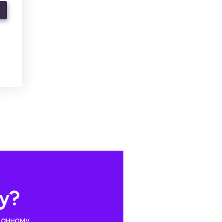
у?
данному