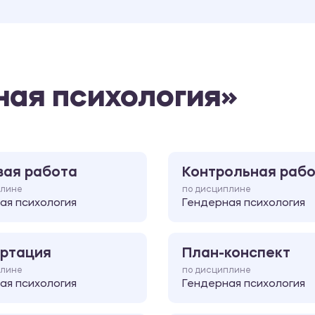
ная психология»
вая работа
Контрольная раб
плине
по дисциплине
ая психология
Гендерная психология
ртация
План-конспект
плине
по дисциплине
ая психология
Гендерная психология