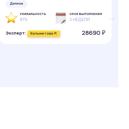
м
Диплом
УНИКАЛЬНОСТЬ
СРОК ВЫПОЛНЕНИЯ
91%
3 НЕДЕЛИ
28690 ₽
Эксперт:
Кильметова Р.
Э