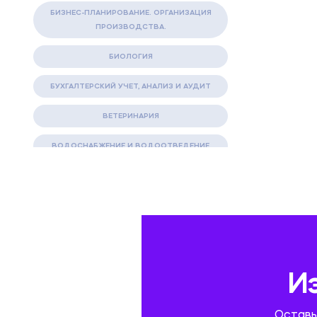
БИЗНЕС-ПЛАНИРОВАНИЕ. ОРГАНИЗАЦИЯ
ПРОИЗВОДСТВА.
БИОЛОГИЯ
БУХГАЛТЕРСКИЙ УЧЕТ, АНАЛИЗ И АУДИТ
ВЕТЕРИНАРИЯ
ВОДОСНАБЖЕНИЕ И ВОДООТВЕДЕНИЕ
ГАЗОВАЯ И НЕФТЯНАЯ ПРОМЫШЛЕННОСТЬ
ГЕОГРАФИЯ
ГЕОЛОГИЯ И ГЕОДЕЗИЯ
ГИДРАВЛИКА
И
ГОСТИНИЧНЫЙ СЕРВИС. ТУРИЗМ.
Оставь