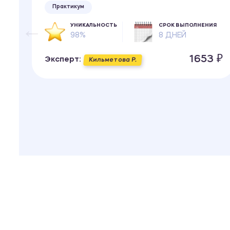
Практикум
ИЯ
УНИКАЛЬНОСТЬ
СРОК ВЫПОЛНЕНИЯ
98%
8 ДНЕЙ
 ₽
1653 ₽
Эксперт:
Кильметова Р.