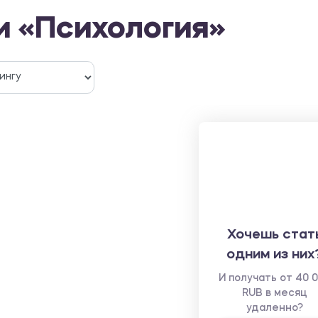
и «Психология»
Хочешь стат
одним из них
И получать от 40 
RUB в месяц
удаленно?