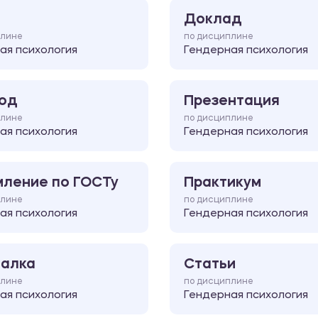
Доклад
плине
по дисциплине
ая психология
Гендерная психология
од
Презентация
плине
по дисциплине
ая психология
Гендерная психология
ление по ГОСТу
Практикум
плине
по дисциплине
ая психология
Гендерная психология
алка
Статьи
плине
по дисциплине
ая психология
Гендерная психология