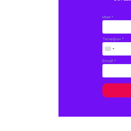
ДОКУМЕНТОВЕДЕНИЕ
ЖЕЛЕЗНОДОРОЖНЫЙ ТРАНСПОРТ
Имя *
ЖУРНАЛИСТИКА
Телефон *
ЗЕМЛЕУСТРОЙСТВО, КАДАСТР И
МОНИТОРИНГ ЗЕМЕЛЬ
ИНФОРМАТИКА И ПРОГРАММИРОВАНИЕ
Email *
ИСПАНСКИЙ ЯЗЫК
ИСТОРИЯ
ИТАЛЬЯНСКИЙ ЯЗЫК
КИТАЙСКИЙ ЯЗЫК. ЯПОНСКИЙ ЯЗЫК.
КУЛЬТУРОЛОГИЯ И ДЕЯТЕЛЬНОСТЬ В СФЕРЕ
КУЛЬТУРЫ