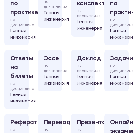
по
по
конспект
по
дисциплине
по
практике
практи
Генная
дисциплине
инженерия
по
по
Генная
дисциплине
дисциплин
инженерия
Генная
Генная
инженерия
инженери
Ответы
Эссе
Доклад
Задачи
по
по
по
на
дисциплине
дисциплине
дисциплин
билеты
Генная
Генная
Генная
инженерия
инженерия
инженери
по
дисциплине
Генная
инженерия
Реферат
Перевод
Презентация
Онлайн
по
по
по
экзаме