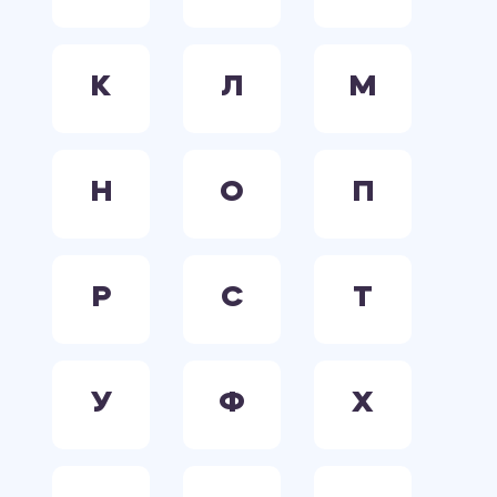
К
Л
М
Н
О
П
Р
С
Т
У
Ф
Х