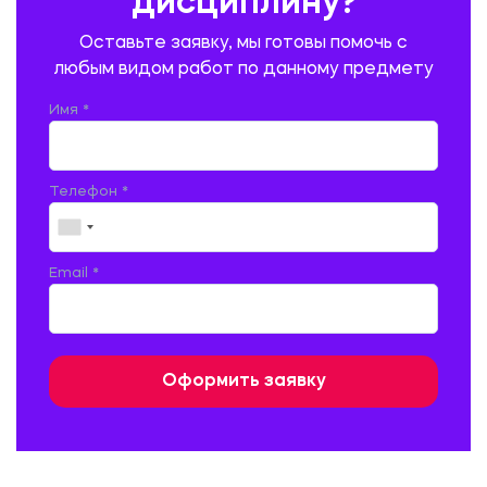
дисциплину?
ПРОМЫШЛЕННОЕ И ГРАЖДАНСКОЕ СТРОИТЕЛЬСТВО
Оставьте заявку, мы готовы помочь с
ПСИХОЛОГИЯ
РЕВИЗИЯ И АУДИТ
РЕЖУЩИЙ ИНСТРУМЕНТ
любым видом работ по данному предмету
РУССКАЯ ЛИТЕРАТУРА
РУССКИЙ ЯЗЫК
Имя *
СЕЛЬСКОЕ ХОЗЯЙСТВО
СЕЛЬСКОХОЗЯЙСТВЕННАЯ ТЕХНИКА
СОЦИАЛЬНО-ГУМАНИТАРНЫЕ НАУКИ
СТАРОСЛАВЯНСКИЙ ЯЗЫК
Телефон *
СТРОИТЕЛЬСТВО АВТОМОБИЛЬНЫХ ДОРОГ
СТРОИТЕЛЬСТВО ЖЕЛЕЗНЫХ ДОРОГ
ТАМОЖЕННОЕ ДЕЛО
Email *
ТЕПЛОЭНЕРГЕТИКА
ТЕХНОЛОГИЯ ДЕРЕВООБРАБАТЫВАЮЩИХ ПРОИЗВОДСТВ
ТЕХНОЛОГИЯ ЛИТЕЙНОГО ПРОИЗВОДСТВА
ТЕХНОЛОГИЯ МАШИНОСТРОЕНИЯ
ТЕХНОЛОГИЯ ШВЕЙНОГО ПРОИЗВОДСТВА
ТОВАРОВЕДЕНИЕ И ТОРГОВЛЯ
ФИЗИКА