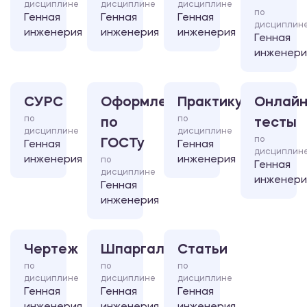
дисциплине
дисциплине
дисциплине
по
Генная
Генная
Генная
дисциплин
инженерия
инженерия
инженерия
Генная
инженери
СУРС
Оформление
Практикум
Онлайн
по
по
по
тесты
дисциплине
дисциплине
по
ГОСТу
Генная
Генная
дисциплин
инженерия
инженерия
по
Генная
дисциплине
инженери
Генная
инженерия
Чертеж
Шпаргалка
Статьи
по
по
по
дисциплине
дисциплине
дисциплине
Генная
Генная
Генная