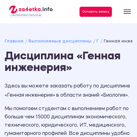
Данные, необходимые для качественного выполнения заказа
Оставить заявку
- МЫ ПОМОГАЕМ УЧИТЬСЯ ❤️
Главная
Выполняемые дисциплины
Г
Генная инжен
Дисциплина «Генная
инженерия»
Здесь вы можете заказать работу по дисциплине
«Генная инженерия» в области знаний «Биология».
Мы помогаем студентам с выполнением работ по
больше чем 15000 дисциплинам экономического,
технического, юридического, ИТ, медицинского,
гуманитарного профилей. Все дисциплины удобно