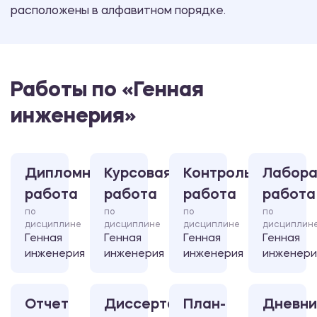
расположены в алфавитном порядке.
Работы по «Генная
инженерия»
Дипломная
Курсовая
Контрольная
Лабора
работа
работа
работа
работа
по
по
по
по
дисциплине
дисциплине
дисциплине
дисциплин
Генная
Генная
Генная
Генная
инженерия
инженерия
инженерия
инженери
Отчет
Диссертация
План-
Дневни