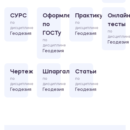
СУРС
Оформление
Практикум
Онлайн
по
по
по
тесты
дисциплине
дисциплине
по
ГОСТу
Геодезия
Геодезия
дисциплин
по
Геодезия
дисциплине
Геодезия
Чертеж
Шпаргалка
Статьи
по
по
по
дисциплине
дисциплине
дисциплине
Геодезия
Геодезия
Геодезия