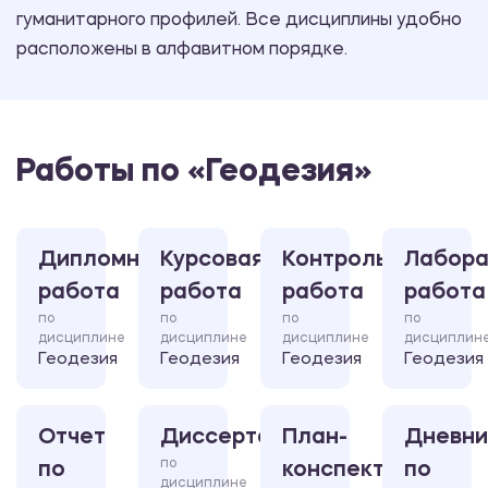
гуманитарного профилей. Все дисциплины удобно
расположены в алфавитном порядке.
Работы по «Геодезия»
Дипломная
Курсовая
Контрольная
Лабора
работа
работа
работа
работа
по
по
по
по
дисциплине
дисциплине
дисциплине
дисциплин
Геодезия
Геодезия
Геодезия
Геодезия
Отчет
Диссертация
План-
Дневни
по
по
конспект
по
дисциплине