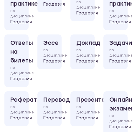
по
практике
практи
Геодезия
дисциплине
по
по
Геодезия
дисциплине
дисциплин
Геодезия
Геодезия
Ответы
Эссе
Доклад
Задачи
по
по
по
на
дисциплине
дисциплине
дисциплин
билеты
Геодезия
Геодезия
Геодезия
по
дисциплине
Геодезия
Реферат
Перевод
Презентация
Онлайн
по
по
по
экзаме
дисциплине
дисциплине
дисциплине
по
Геодезия
Геодезия
Геодезия
дисциплин
Геодезия