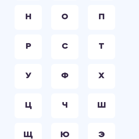
Н
О
П
Р
С
Т
У
Ф
Х
Ц
Ч
Ш
Щ
Ю
Э