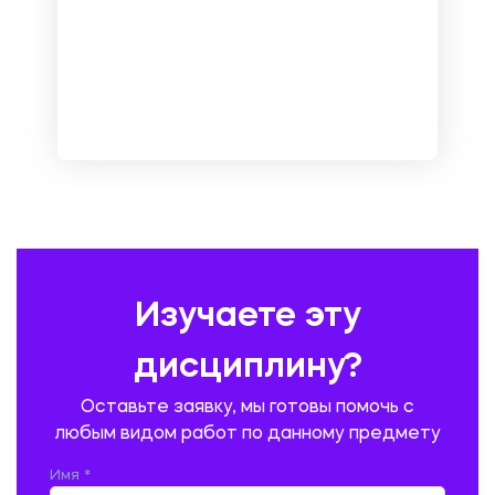
МАРКЕТИНГ И РЕКЛАМА
МАТЕМАТИКА
МЕДИЦИНА
МЕНЕДЖМЕНТ
МЕТАЛЛУРГИЯ. СВАРКА.
МЕТРОЛОГИЯ И СТАНДАРТИЗАЦИЯ
МЕХАНИКА МАТЕРИАЛОВ
НЕМЕЦКИЙ ЯЗЫК
ОХРАНА ТРУДА И БЕЗОПАСНОСТЬ ЖИЗНЕДЕЯТЕЛЬНОСТИ
ПЕДАГОГИКА
ПОЛЬСКИЙ ЯЗЫК
ПОЧТОВАЯ СВЯЗЬ
ПРАВОВЕДЕНИЕ
ПРЕДУПРЕЖДЕНИЕ И ЛИКВИДАЦИЯ ЧРЕЗВЫЧАЙНЫХ СИТУАЦИЙ
Изучаете эту
ПРОИЗВОДСТВО ПРОДУКЦИИ И ОРГАНИЗАЦИЯ ОБЩЕСТВЕННОГО
ПИТАНИЯ
дисциплину?
ПРОМЫШЛЕННОЕ И ГРАЖДАНСКОЕ СТРОИТЕЛЬСТВО
Оставьте заявку, мы готовы помочь с
ПСИХОЛОГИЯ
РЕВИЗИЯ И АУДИТ
РЕЖУЩИЙ ИНСТРУМЕНТ
любым видом работ по данному предмету
РУССКАЯ ЛИТЕРАТУРА
РУССКИЙ ЯЗЫК
Имя *